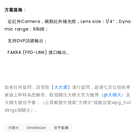
方案規格
：

近紅外Camera，兩顆紅外補光燈，Lens size：1/4”，Dyna
mic range：68dB；

支持DVP訊號輸出；

FAKRA (FPD-LINK) 接口輸出。
如有任何疑問，請登陸【
大大通
】進行提問，超過七百位技術專
家線上即時為您解答。歡迎關注大聯大官方微博（
@大聯大
）及
大聯大微信平臺：（公眾帳號中搜索“大聯大”或微信號wpg_hol
dings加關注）。
大聯大
OmniVision
世平集團