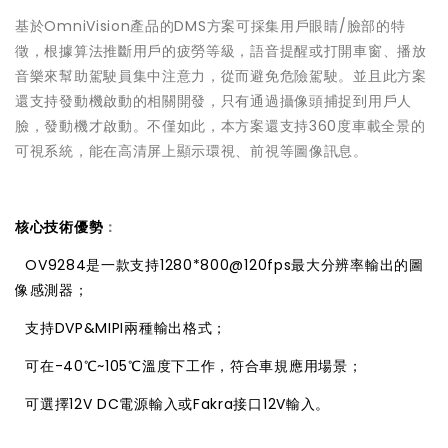
基於OmniVision產品的DMS方案可採集用戶眼睛/臉部的特
徵，根據算法推斷用戶的疲勞等級，語音提醒或打開車窗、播放
音樂來幫助駕駛員集中注意力，從而避免危險駕駛。並且此方案
還支持發動機啟動的相關開發，只有通過攝像頭捕捉到用戶人
臉，發動機才啟動。不僅如此，本方案還支持360度車載全景的
可視系統，能在高清屏上顯示環視、前視等圖像訊息。
核心技術優勢
：

OV9284是一款支持1280*800@120fps最大分辨率輸出的圖
像感測器；

支持DVP&MIPI兩種輸出格式；

可在-40℃~105℃溫度下工作，符合車規應用場景；

可選擇12V DC電源輸入或Fakra接口12V輸入。