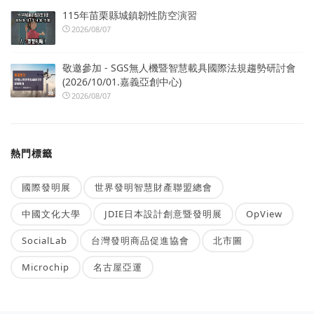
115年苗栗縣城鎮韌性防空演習
2026/08/07
敬邀參加 - SGS無人機暨智慧載具國際法規趨勢研討會
(2026/10/01.嘉義亞創中心)
2026/08/07
熱門標籤
國際發明展
世界發明智慧財產聯盟總會
中國文化大學
JDIE日本設計創意暨發明展
OpView
SocialLab
台灣發明商品促進協會
北市圖
Microchip
名古屋亞運