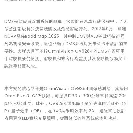
DMS是駕駛員監測系統的簡稱，它能夠在汽車行駛過程中，全天
候監測駕駛員的疲勞狀態以及危險駕駛行為。2017年9月，歐洲
NCAP發佈Road Map 2025，其中將DMS與AEB等數項技術同
列為初級安全系統，這也凸顯了DMS系統對於未來汽車設計的重
要性。大聯大世平基於OmniVision OV9284的DMS方案可用
于駕駛員疲勞檢測、駕駛員和乘客行為監測以及發動機啟動安全
認證等相關功能。
本方案的核心器件是OmniVision OV9284圖像感測器，其採用
OmniPixel3-GS™技術，可提供1280 x 800分辨率和高達120f
ps的視頻速度。此外，OV9284還配備了業界先進的近紅外（NI
R）量子效率（QE），在940納米時效率為12%，這能幫助設計
者用更少LED實現充足照明，從而降低整體系統成本和功耗。