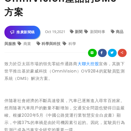
方案
Oct 19,2021
新聞
新聞時事
商品
推廣新聞稿
與服務
商業
科學與科技
科學
致力於亞太區市場的領先零組件通路商
大聯大控股
宣佈，其旗下
世平推出基於豪威科技（OmniVision）OV9284的駕駛員監測
系統（DMS）解決方案。
伴隨著社會經濟的不斷高速發展，汽車已逐漸進入尋常百姓家。
然而隨著汽車用戶的數量不斷增加，交通安全問題也變得日益嚴
峻。根據2020年5月《中國公路貨運行業智慧安全白皮書》顯
示，中國37%的車禍是由於司機因素引起的。因此，駕駛員行為
監測已成為汽車安全研究的重要一環。