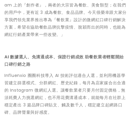
am 上的『創作者』，兩者的大宗皆為餐飲、美食類型；在我們
的用戶中，更有近 3 成為餐飲、食品品牌。今天很榮幸跟大家分
享我們領先業界推出專為『餐飲業』設計的微網紅口碑行銷解決
方案，希望在協助餐飲品牌抗擊疫情、脫穎而出的同時，也能為
網紅行銷產業帶來一些改變。」
AI 數據選人、免溝通成本、保證行銷成效 助餐飲業者輕鬆開始
口碑行銷之路
Influenxio 圈圈科技導入 AI 技術評估適合人選，並利用機器學
習建立篩選模式、分群網紅、歷史紀錄，每月為店家媒合出合適
的 Instagram 微網紅人選。讓餐飲業者只要月付固定價格，無
須耗費人力挑選網紅，也不用花費溝通成本，就能每月在社群上
穩定產出 3 篇品牌口碑貼文、觸及數千人，穩定建立起網路口
碑、品牌聲量與好感度。