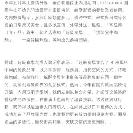
今年五月本土疫情升溫、全台餐廳停止內用期間，Influenxio 圈
圈科技即搶先開放最新方案提供第一線受影響的餐飲業者使用。
內部數據顯示，參與店家類型多元，橫跨中式、韓式與日式等各
國的日常庶民美食，且多以宣傳「外帶外送」服務、「寄送商
（食）品」為主，知名店家如「超級食場」、「洪師父牛肉
麵」、「一楽韓國炸雞」等均搶先參與體驗。
對此，超級食場創辦人魏昭寧表示：「超級食場集合了 4 種風格
不同的餐飲品牌，以共享廚房、服務員、用餐空間的方式，將吃
義燉飯、布咕咖啡、鹹酥李與甘淋良茶等品牌集結在同一個空
間，期望創造餐飲界的創新模式。然而，今年甫開店就面臨疫情
升溫、內用取消等限制，我們立刻以包含外帶、外送等全通路經
營模式開啟服務，在推廣上也面對了諸多挑戰。透過微網紅行
銷，我們得以透過素人口碑切入，在網路上以口耳相傳的方式，
成功創造了品牌曝光度，也讓我們更有餘力規劃優惠方案、開發
產品的多樣性，順勢衝高銷量、突破疫情的重重難關。」