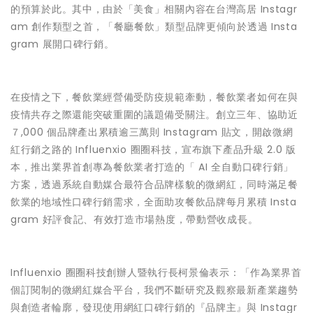
的預算於此。其中，由於「美食」相關內容在台灣高居 Instagr
am 創作類型之首，「餐廳餐飲」類型品牌更傾向於透過 Insta
gram 展開口碑行銷。
在疫情之下，餐飲業經營備受防疫規範牽動，餐飲業者如何在與
疫情共存之際還能突破重圍的議題備受關注。創立三年、協助近
７,000 個品牌產出累積逾三萬則 Instagram 貼文，開啟微網
紅行銷之路的 Influenxio 圈圈科技，宣布旗下產品升級 2.0 版
本，推出業界首創專為餐飲業者打造的「 AI 全自動口碑行銷」
方案，透過系統自動媒合最符合品牌樣貌的微網紅，同時滿足餐
飲業的地域性口碑行銷需求，全面助攻餐飲品牌每月累積 Insta
gram 好評食記、有效打造市場熱度，帶動營收成長。
Influenxio 圈圈科技創辦人暨執行長柯景倫表示：「作為業界首
個訂閱制的微網紅媒合平台，我們不斷研究及觀察最新產業趨勢
與創造者輪廓，發現使用網紅口碑行銷的『品牌主』與 Instagr