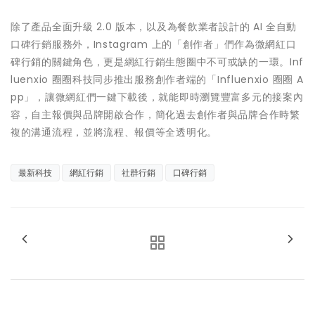
除了產品全面升級 2.0 版本，以及為餐飲業者設計的 AI 全自動
口碑行銷服務外，Instagram 上的「創作者」們作為微網紅口
碑行銷的關鍵角色，更是網紅行銷生態圈中不可或缺的一環。Inf
luenxio 圈圈科技同步推出服務創作者端的「Influenxio 圈圈 A
pp」，讓微網紅們一鍵下載後，就能即時瀏覽豐富多元的接案內
容，自主報價與品牌開啟合作，簡化過去創作者與品牌合作時繁
複的溝通流程，並將流程、報價等全透明化。
最新科技
網紅行銷
社群行銷
口碑行銷