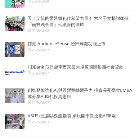
2021/03/29
天上父親的愛延續化作希望力量！ 六名子女捐贈家扶
「南投映全號」延續善的循環
2026/08/08
鎧應 AudienceSense 臉部辨識功能上市
2026/08/07
HDBank 取得越南歷來最大規模國際銀團社會貸款
2026/08/07
創智動能強化AI與經營雙軸競爭力 投資長受臺大EMBA
邀分享AI時代投資思維
2026/08/07
ASUSx三麗鷗耍酷聯萌 潮玩開學祭搶抱AI筆電！
2026/08/07