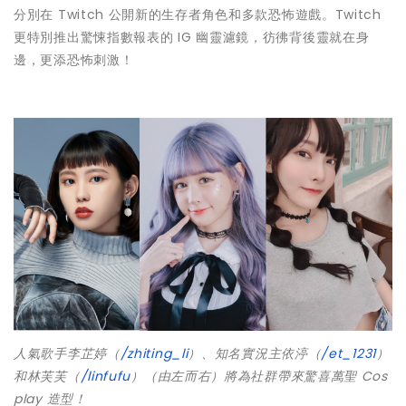
分別在 Twitch 公開新的生存者角色和多款恐怖遊戲。Twitch
更特別推出驚悚指數報表的 IG 幽靈濾鏡，彷彿背後靈就在身
邊，更添恐怖刺激！
人氣歌手李芷婷（
/zhiting_li
）、知名實況主依渟（
/et_1231
）
和林芙芙（
/linfufu
）（由左而右）將為社群帶來驚喜萬聖 Cos
play 造型！