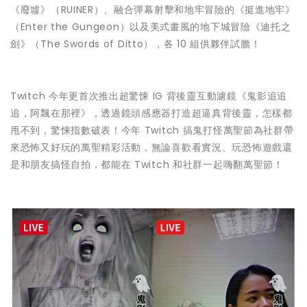
《廢墟》（RUINER）、融合彈幕射擊和地牢冒險的《挺進地牢》
（Enter the Gungeon）以及美式畫風的地下城冒險《迪托之
劍》（The Swords of Ditto），各 10 組供夥伴試膽！
Twitch 今年更首次推出超驚悚 IG 背後靈互動濾鏡《鬼影追追
追，阿飄在那裡》，透過鏡頭感應器打造超逼真背後靈，怎樣都
甩不到，驚悚指數破表！今年 Twitch 搞鬼打怪萬聖節為社群帶
來恐怖又好玩的萬聖精彩活動，無論喜歡看實況、玩恐怖遊戲還
是和朋友搞怪自拍，都能在 Twitch 和社群一起嗨翻萬聖節！