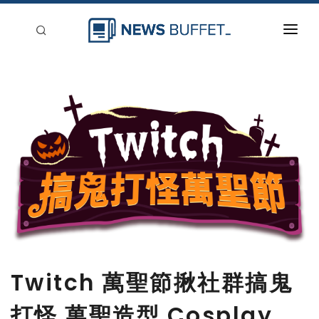
回到首頁
新聞稿分類
登入
刊登
Twitch 萬聖節揪社群搞鬼
打怪 萬聖造型 Cosplay、