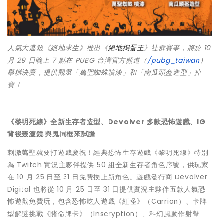
人氣大逃殺《絕地求生》推出《
絕地搗蛋王
》社群賽事，將於 10
月 29 日晚上 7 點在 PUBG 台灣官方頻道（
/pubg_taiwan
）
舉辦決賽，提供觀眾「萬聖蜘蛛噴漆」和「南瓜頭盔造型」掉
寶！
《黎明死線》全新生存者造型、Devolver 多款恐怖遊戲、IG
背後靈濾鏡 與鬼同框來試膽
刺激萬聖就要打遊戲慶祝！經典恐怖生存遊戲《黎明死線》特別
為 Twitch 實況主夥伴提供 50 組全新生存者角色序號，供玩家
在 10 月 25 日至 31 日免費換上新角色。遊戲發行商 Devolver
Digital 也將從 10 月 25 日至 31 日提供實況主夥伴五款人氣恐
怖遊戲免費玩，包含恐怖吃人遊戲《紅怪》（Carrion）、卡牌
型解謎挑戰《賭命牌卡》（Inscryption）、科幻風動作射擊