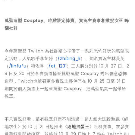
萬聖造型 Cosplay、吃雞限定掉寶、實況主賽事相揪捉女巫 嗨
翻社群
今年萬聖節 Twitch 為社群精心準備了一系列恐怖好玩的萬聖限
定活動，人氣歌手李芷婷（
/zhiting_li
）、知名實況主林芙芙
（
/linfufu
）和依渟（
/et_1231
）三人將分別於 10 月 27 日、2
8 日及 30 日於各自頻道輪番挑戰萬聖 Cosplay 秀出創意恐怖
造型，Twitch也號召更多實況主夥伴們在 10 月 25 日至 31 日
期間於個人頻道上一起來萬聖 Cosplay，把萬聖氣氛一起帶給
觀眾。
不只實況好看，還有觀眾好康不能錯過！超人氣大逃殺遊戲《絕
地求生》於 10 月 21 日起推出《
絕地搗蛋王
》社群賽事、在參賽
選手頻道開啟掉寶，並將於 10 月 29 日晚上 7 點在 Twitch PU