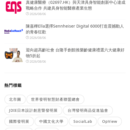
真健康醫療（02697.HK）與天津具身智能創新中心達成
戰略合作 共建具身智能醫療產業生態
2026/08/06
陳嘉樺Ella選擇Sennheiser Digital 6000打造震撼動人
的青春狂歡
2026/08/06
迎向超高齡社會 台隆手創館推樂齡健康禮選六大健康好
物5折起
2026/08/06
熱門標籤
北市圖
世界發明智慧財產聯盟總會
JDIE日本設計創意暨發明展
台灣發明商品促進協會
國際發明展
中國文化大學
SocialLab
OpView