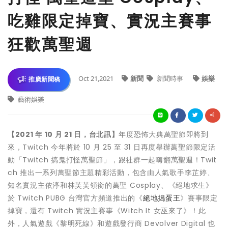
吃雞限定掉寶、實況主賽事
狂歡萬聖週
Oct 21,2021
新聞
新聞時事
娛樂
推廣新聞稿
藝術娛樂
【2021 年 10 月 21 日，台北訊】
年度恐怖大典萬聖節即將到
來，Twitch 今年將於 10 月 25 至 31 日再度舉辦萬聖節限定活
動「Twitch 搞鬼打怪萬聖節」，跟社群一起嗨翻萬聖週！Twit
ch 推出一系列萬聖節主題精彩活動，包含由人氣歌手李芷婷、
知名實況主依渟和林芙芙領銜的萬聖 Cosplay、《絕地求生》
於 Twitch PUBG 台灣官方頻道推出的《
絕地搗蛋王
》賽事限定
掉寶，還有 Twitch 實況主賽事《Witch It 女巫來了》！此
外，人氣遊戲《黎明死線》和遊戲發行商 Devolver Digital 也