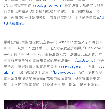
BG 台灣官方頻道（
/pubg_taiwan
）舉辦決賽，凡是當天觀看
頻道實況累積滿 30 分鐘的觀眾即能得到「萬聖蜘蛛噴漆」掉
寶，再滿 30 分鐘還能獲得「南瓜頭盔造型」！活動詳情請見
PU
BG活動網站
。
壓軸登場的萬聖限定實況主賽事《 Witch It 女巫來了》將於 10
月 30 日聚集 27 位好手，以獵人方或女巫方挑戰「Hide and S
eek」與「Hunt a Hag」兩種遊戲模式，展開捉女巫大賽。本
次直播主賽事特別邀請知名電競主播易先生（
/zax82410
）擔任
主持人，賽評將由人氣實況主葉子（
/senyeyezi
）、月希（
/ts
ukilin
）、及前職業選手虧皮（
/krapycoco
）擔任，更將在賽
事開始前來場爆笑無厘頭的萬聖節趣味競賽，炒熱賽事歡樂氣
氛。本次節目賽事豐富，將於當天 6 點半開始，絕不要錯過。