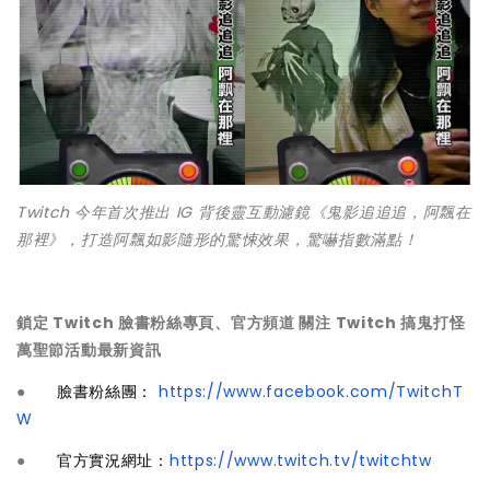
Twitch 今年首次推出 IG 背後靈互動濾鏡《鬼影追追追，阿飄在
那裡》，打造阿飄如影隨形的驚悚效果，驚嚇指數滿點！
鎖定 Twitch 臉書粉絲專頁、官方頻道 關注 Twitch 搞鬼打怪
萬聖節活動最新資訊
●
臉書粉絲團：
https://www.facebook.com/TwitchT
W
●
官方實況網址：
https://www.twitch.tv/twitchtw