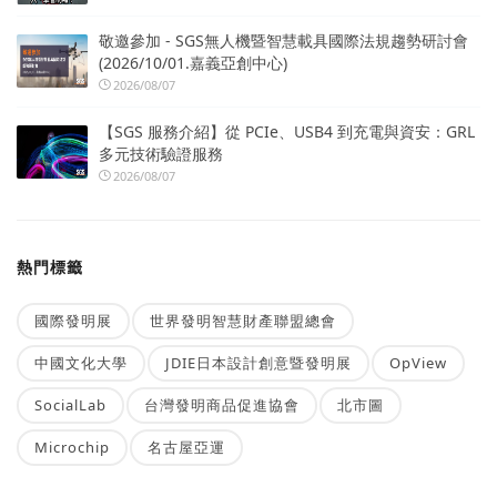
敬邀參加 - SGS無人機暨智慧載具國際法規趨勢研討會
(2026/10/01.嘉義亞創中心)
2026/08/07
【SGS 服務介紹】從 PCIe、USB4 到充電與資安：GRL
多元技術驗證服務
2026/08/07
熱門標籤
國際發明展
世界發明智慧財產聯盟總會
中國文化大學
JDIE日本設計創意暨發明展
OpView
SocialLab
台灣發明商品促進協會
北市圖
Microchip
名古屋亞運