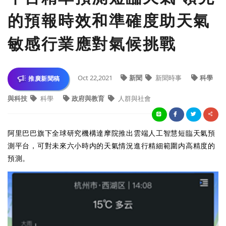
的預報時效和準確度助天氣
敏感行業應對氣候挑戰
Oct 22,2021
新聞
新聞時事
科學
推廣新聞稿
與科技
科學
政府與教育
人群與社會
阿里巴巴旗下全球研究機構達摩院推出雲端人工智慧短臨天氣預
測平台，可對未來六小時内的天氣情況進行精細範圍内高精度的
預測。