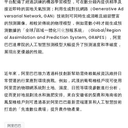
平台配備了經過訓練的機器學習模型，可在數分鐘內提供精準及
接近即時的當地天氣預測；利用生成對抗網路（Generative Ad
versarial Network, GAN）技術則可同時生成清晰且細節豐富
的預測圖像。相較於傳統的物理模型，例如需數小時才能生成預
測數據的「全球/區域一體化
同化
預報系統」（Global/Region
al Assimilation and Prediction System, GRAPES），阿里
巴巴達摩院的人工智慧預測模型大幅提升了預測速度和準確度，
展現出更優越的性能。
近年來，阿里巴巴致力透過科技創新幫助需倚賴氣候資訊維持日
常營運的行業應對環境挑戰。例如，武漢的葡萄種植戶現可使用
阿里雲的物聯網系統對土地、濕度、日照等環境參數進行分析，
從而更好地規劃澆水和施肥安排。來自安徽省的梨農和海南省的
鳳梨種植戶則可透過基於阿里巴巴最新雲端運算和人工智慧技術
打造的「先進數位農場」提升農作物產量。
阿里巴巴