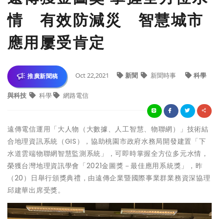
情 有效防減災 智慧城市
應用屢受肯定
Oct 22,2021
新聞
新聞時事
科學
推廣新聞稿
與科技
科學
網路電信
遠傳電信運用「大人物（大數據、人工智慧、物聯網）」技術結
合地理資訊系統（GIS），協助桃園市政府水務局開發建置「下
水道雲端物聯網智慧監測系統」，可即時掌握全方位多元水情，
榮獲台灣地理資訊學會「2021金圖獎－最佳應用系統獎」，昨
（20）日舉行頒獎典禮，由遠傳企業暨國際事業群業務資深協理
邱建華出席受獎。