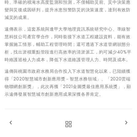
時、準確的積淹水高度監測和預測，不僅輔助災前、災中決策應
變與災後成因研判，提升水患預警防災的決策速度，達到有效防
減災的成果。
遠傳表示，這套系統與逢甲大學地理資訊系統研究中心、準線智
慧科技公司產官學合作，同時銜接下水道工程建設資料，能有效
掌握施工情形，輔助工程管理時間；還可透過下水道管網狀態分
析，找出淤積重點管段進行高效率的清淤派工，約可減少40%平
時維護巡檢人力成本，降低下水道維護管理人力、時間及成本。
遠傳與桃園市政府水務局合作投入下水道智慧化以來，已陸續獲
得「2020智慧城市創新應用獎－智慧水務領域」、「2020雲端
物聯網創新獎」，此次再獲「2021金圖獎最佳應用系統獎」，顯
示遠傳發展智慧城市創新應用成果深獲各界肯定。