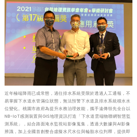
近年極端降雨已成常態，過往排水系統受限於透過人工通報，不
易掌握下水道水管滿位狀態，無法預警下水道及排水系統積水水
位變化。桃園市政府為提升水務治理效能，攜手遠傳領先全台以
NB-IoT感測裝置與GIS地理資訊打造「下水道雲端物聯網智慧監
測系統」，結合路面淹水監視站影像蒐集，透過大數據與AI影像
辨識，加上全國首創整合虛擬水尺水位與輪胎水位判釋，提供即