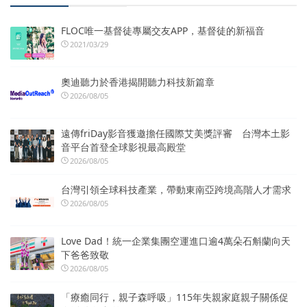
FLOC唯一基督徒專屬交友APP，基督徒的新福音
2021/03/29
奧迪聽力於香港揭開聽力科技新篇章
2026/08/05
遠傳friDay影音獲邀擔任國際艾美獎評審 台灣本土影
音平台首登全球影視最高殿堂
2026/08/05
台灣引領全球科技產業，帶動東南亞跨境高階人才需求
2026/08/05
Love Dad！統一企業集團空運進口逾4萬朵石斛蘭向天
下爸爸致敬
2026/08/05
「療癒同行，親子森呼吸」115年失親家庭親子關係促