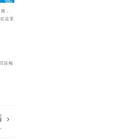
服務，
。在這里
福田區梅
篇
揮
.