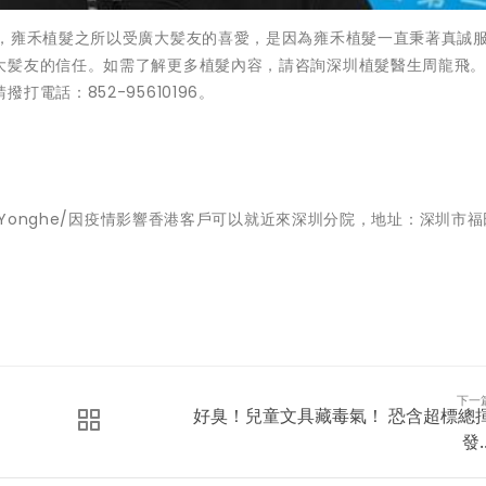
容，雍禾植髮之所以受廣大髪友的喜愛，是因為雍禾植髮一直秉著真誠
大髪友的信任。如需了解更多植髮內容，請咨詢深圳植髮醫生周龍飛
電話：852-95610196。
om/1999Yonghe/因疫情影響香港客戶可以就近來深圳分院，地址：深圳市
下一
好臭！兒童文具藏毒氣！ 恐含超標總
發..