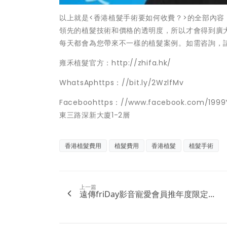
以上就是<香港植髮手術要如何收費？>的全部內
領先的植髮技術和價格的透明度，所以才會得到廣
每天都會為您帶來不一樣的植髮案例。如需咨詢，請撥打
雍禾植髮官方：http://zhifa.hk/
WhatsAphttps：//bit.ly/2WzlfMv
Faceboohttps：//www.facebook.c
東三路深新大廈1-2層
香港植髮費用
植髮費用
香港植髮
植髮手術
上一篇
遠傳friDay影音寵愛會員推年度限定...