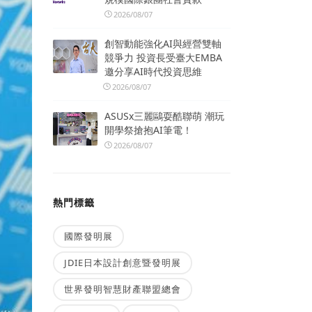
2026/08/07
創智動能強化AI與經營雙軸
競爭力 投資長受臺大EMBA
邀分享AI時代投資思維
2026/08/07
ASUSx三麗鷗耍酷聯萌 潮玩
開學祭搶抱AI筆電！
2026/08/07
熱門標籤
國際發明展
JDIE日本設計創意暨發明展
世界發明智慧財產聯盟總會