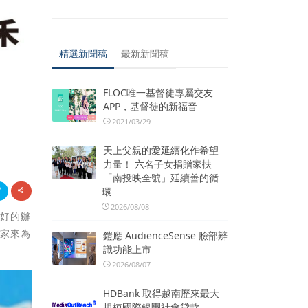
精選新聞稿
最新新聞稿
FLOC唯一基督徒專屬交友
APP，基督徒的新福音
2021/03/29
天上父親的愛延續化作希望
力量！ 六名子女捐贈家扶
「南投映全號」延續善的循
環
2026/08/08
很好的辦
專家來為
鎧應 AudienceSense 臉部辨
識功能上市
2026/08/07
HDBank 取得越南歷來最大
規模國際銀團社會貸款