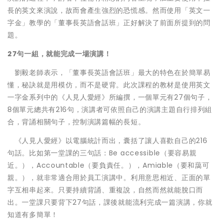
長的英文來演說，故而會產生強烈的恐慌感。然而使用「英文一
字金」教學的「董事長英語會話班」正好解決了前面所提到的問
題。
27句一組，就能完成一場演講！
劉毅老師表示，「董事長英語會話班」最大的特色在於簡單易
懂，秘訣就是用模仿，而不是硬背。此次課程的教材是使用英文
一字金系列中的《人見人愛經》所編撰，一個單元有27個句子，
8個單元總共有216句，演講者可依照自己的演講主題自行排列組
合，背誦相關句子，控制演講篇幅的長短。
《人見人愛經》以電腦統計而出，囊括了讓人喜歡自己的216
句話。比如第一堂課的三句話：Be accessible（要容易親
近。），Accountable（要負責任。），Amiable（要和藹可
親。），就非常適合用於員工演講中。利用意思相近、正面的單
字互相串起來。只要持續背誦、重複說，自然而然就能脫口而
出。一堂課只要背下27句話，課後就能流利完成一篇演講，你就
知道有多簡單！