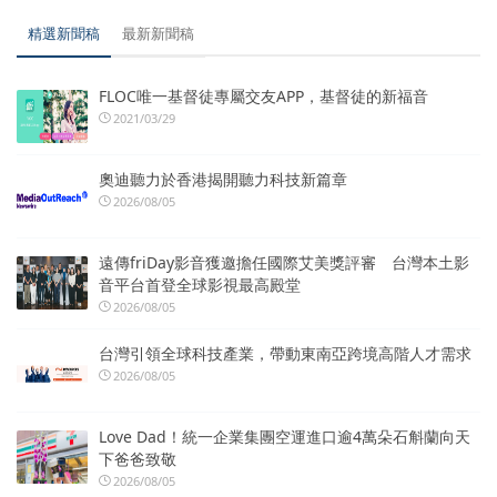
精選新聞稿
最新新聞稿
FLOC唯一基督徒專屬交友APP，基督徒的新福音
2021/03/29
奧迪聽力於香港揭開聽力科技新篇章
2026/08/05
遠傳friDay影音獲邀擔任國際艾美獎評審 台灣本土影
音平台首登全球影視最高殿堂
2026/08/05
台灣引領全球科技產業，帶動東南亞跨境高階人才需求
2026/08/05
Love Dad！統一企業集團空運進口逾4萬朵石斛蘭向天
下爸爸致敬
2026/08/05