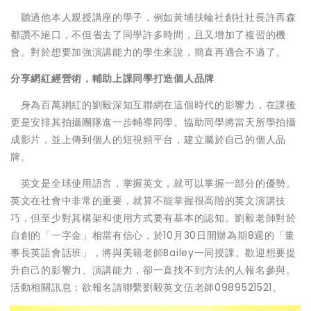
聽過他本人親授講座的學子，例如黃埔扶輪社創社社長許再森
都讚不絕口，不但省去了同學許多時間，且又增加了複習的機
會。對於想要加強演講能力的學生來說，簡直再適合不過了。
分享網紅經營術，輔助上課同學打造個人品牌
身為百萬網紅的劉毅深知互聯網在這個時代的影響力，在課後
更是安排其拍攝團隊進一步輔導同學。協助同學將當天所學拍攝
成影片，並上傳到個人的短視頻平台，建立屬於自己的個人品
牌。
英文是全球使用語言，掌握英文，就可以掌握一部分的優勢。
英文在社會中非常的重要，就算不能掌握很高階的英文演講技
巧，但至少對其構架和使用方式要有基本的認知。劉毅老師對於
自創的「一字金」相當有信心，於10月30日開辦為期8週的「董
事長英語會話班」，將與美籍老師Bailey一同授課。歡迎想要提
升自己的影響力、演講能力，卻一直找不到方法的人報名參與。
活動相關訊息：欲報名請聯繫劉毅英文伍老師0989521521。