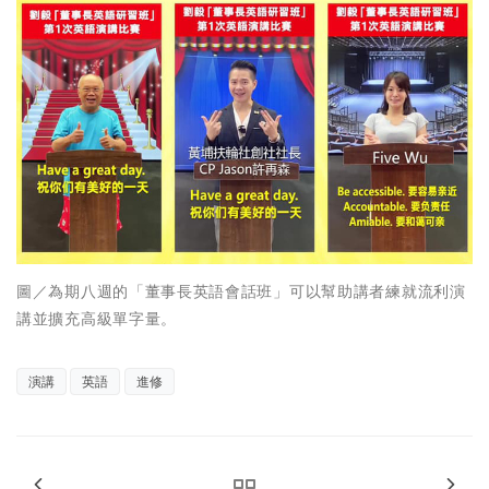
圖／為期八週的「董事長英語會話班」可以幫助講者練就流利演
講並擴充高級單字量。
演講
英語
進修