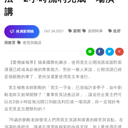
講
Oct 24,2021
新聞
新聞時事
政府
推廣新聞稿
與教育
教育與職涯
【愛傳媒報導】隨著國際化腳步，使用英文公開演講或面對面
溝通已經成為必備的專業能力。對於一般人來說，公開演講已經
是很困難的事了，更何況還要使用英文來進行。
英文補教名師劉毅的「英文一字金」已造福許多學子，如今劉
毅老師又創舉開辦了「董事長英語會話班」，讓這些企業主們可
以在2個小時從無法開口到能流利完成一場演講，你一定很好奇
這究竟是怎麼辦到的？
76歲的劉毅老師發現人們用英文演講和溝通的痛苦與盲點。在
演講的過程中，講者不僅需有精彩的內容呈現，加上要使用不擅