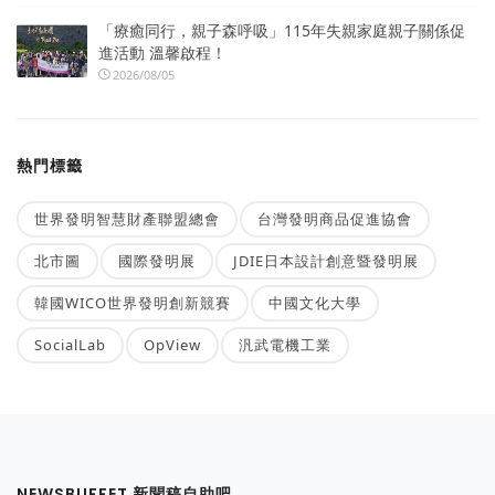
「療癒同行，親子森呼吸」115年失親家庭親子關係促
進活動 溫馨啟程！
2026/08/05
熱門標籤
世界發明智慧財產聯盟總會
台灣發明商品促進協會
北市圖
國際發明展
JDIE日本設計創意暨發明展
韓國WICO世界發明創新競賽
中國文化大學
SocialLab
OpView
汎武電機工業
NEWSBUFFET 新聞稿自助吧