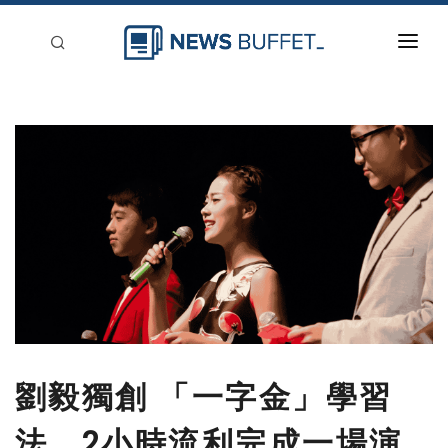
回到首頁
新聞稿分類
登入
刊登
劉毅獨創 「一字金」學習
法 2小時流利完成一場演