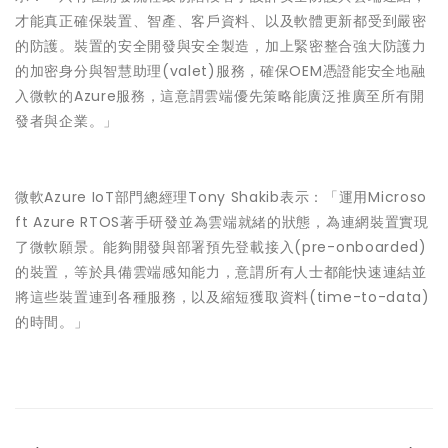
才能真正確保裝置、智產、客戶資料、以及軟體更新都受到嚴密
的防護。裝置的安全開發與安全製造，加上緊密整合強大防護力
的加密身分與智慧助理(valet)服務，確保OEM憑證能安全地融
入微軟的Azure服務，這意謂雲端優先策略能廣泛推廣至所有開
發者與企業。」
微軟Azure IoT部門總經理Tony Shakib表示：「運用Microso
ft Azure RTOS著手研發並為雲端就緒的狀態，為連網裝置實現
了微軟願景。能夠開發與部署預先登載接入(pre-onboarded)
的裝置，等於具備雲端感知能力，意謂所有人士都能快速連結並
將這些裝置連到各種服務，以及縮短獲取資料(time-to-data)
的時間。」