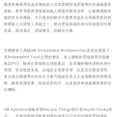
隨著各種應用迅速從傳統嵌入式裝置轉型成雲端導向的邊緣運算
節點，業界需要將雲端連結融入開發與製造流程，以建構無縫銜
接的安全供應鏈。今日發表的解決方案將受益於全球最受歡迎的
商業嵌入式研發工具鏈之一，整合雲端就緒的身分與強固信任根
技術，提供真正「雲端優先」的解決方案。
完整開發工具鏈IAR Embedded Workbench以及安全開發工
具Embedded Trust之間的整合，加上微軟的雲端裝置供裝服
務(DPS)，確保企業能推出理想產品，並具備經獨特譯密的身分
辨識、安全軟體安裝、尖端安全更新管理、以及安全製造管理。
首次推出開發導向的安全方案可阻絕惡意人士滲透開發與部署流
程，嚴密保護智產，阻絕惡意程式，以及提供每個連網裝置的信
任機制。
IAR Systems策略長暨Secure Thingz執行長Haydn Povey表
示：「只有在開發流程最初階段著手設計安全防護與雲端連結，