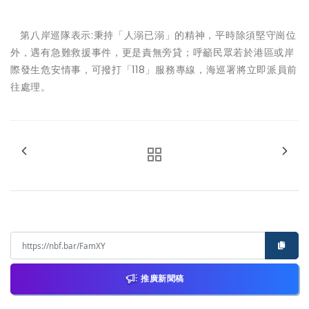
第八岸巡隊表示:秉持「人溺已溺」的精神，平時除須堅守崗位
外，遇有急難救援事件，更是責無旁貸；呼籲民眾若於港區或岸
際發生危安情事，可撥打「118」服務專線，海巡署將立即派員前
往處理。
推廣新聞稿