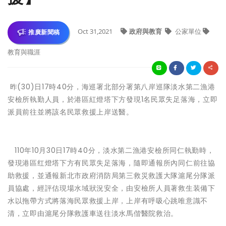
Oct 31,2021
政府與教育
公家單位
推廣新聞稿
教育與職涯
昨(30)日17時40分，海巡署北部分署第八岸巡隊淡水第二漁港
安檢所執勤人員，於港區紅燈塔下方發現1名民眾失足落海，立即
派員前往並將該名民眾救援上岸送醫。
110年10月30日17時40分，淡水第二漁港安檢所同仁執勤時，
發現港區红燈塔下方有民眾失足落海，隨即通報所內同仁前往協
助救援，並通報新北市政府消防局第三救災救護大隊滬尾分隊派
員協處，經評估現場水域狀況安全，由安檢所人員著救生装備下
水以拖帶方式將落海民眾救援上岸，上岸有呼吸心跳唯意識不
清，立即由滬尾分隊救護車送往淡水馬偕醫院救治。