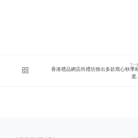
下一
香港禮品網店尚禮坊推出多款窩心秋季
選..