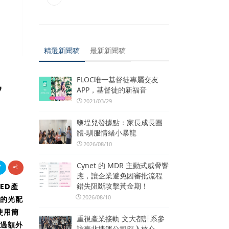
精選新聞稿
最新新聞稿
，
FLOC唯一基督徒專屬交友
APP，基督徒的新福音
2021/03/29
鹽埕兒發據點：家長成長團
體-馴服情緒小暴龍
2026/08/10
Cynet 的 MDR 主動式威脅響
應，讓企業避免因審批流程
錯失阻斷攻擊黃金期！
LED產
2026/08/10
需的光配
使用簡
重視產業接軌 文大都計系參
透過額外
訪臺北捷運公司深入核心