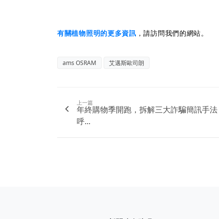
有關植物照明的更多資訊
，請訪問我們的網站。
ams OSRAM
艾邁斯歐司朗
上一篇
年終購物季開跑，拆解三大詐騙簡訊手法
呼...