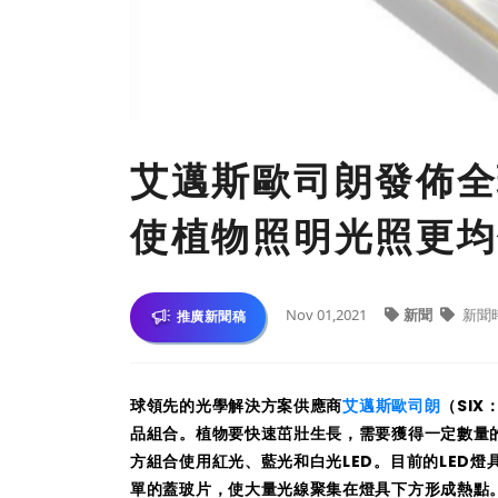
艾邁斯歐司朗發佈全
使植物照明光照更均
Nov 01,2021
新聞
新聞
推廣新聞稿
球領先的光學解決方案供應商
艾邁斯歐司朗
（SIX
品組合。植物要快速茁壯生長，需要獲得一定數量
方組合使用紅光、藍光和白光LED。目前的LED燈
單的蓋玻片，使大量光線聚集在燈具下方形成熱點