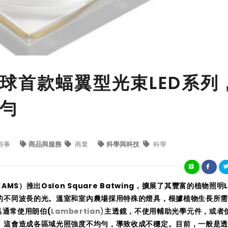
球首款蝠翼型光束LED系列
勻
時事
商品與服務
商業
科學與科技
科學
：AMS）推出Oslon Square Batwing，擴展了其豐富的植物照明
的不同波長的光。溫室和室內農場採用特殊的燈具，根據植物生長所
具通常使用朗伯(
Lambertian)
主透鏡，不使用輔助光學元件，或者
。這會造成各區域光照強度不均勻，導致收成不穩定。目前，一般是