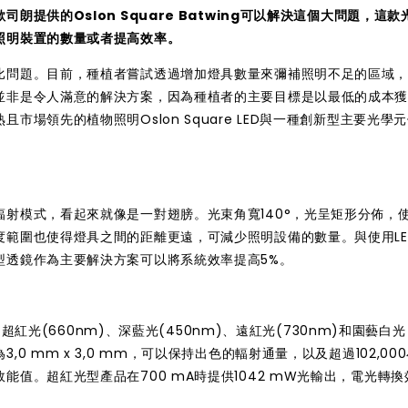
提供的Oslon Square Batwing可以解決這個大問題，這款
照明裝置的數量或者提高效率。
比問題。目前，種植者嘗試透過增加燈具數量來彌補照明不足的區域
並非是令人滿意的解決方案，因為種植者的主要目標是以最低的成本
場領先的植物照明Oslon Square LED與一種創新型主要光學
射模式，看起來就像是一對翅膀。光束角寬140°，光呈矩形分佈，
範圍也使得燈具之間的距離更遠，可減少照明設備的數量。與使用LE
型透鏡作為主要解決方案可以將系統效率提高5%。
是超紅光(660nm)、深藍光(450nm)、遠紅光(730nm)和園藝白
 mm x 3,0 mm，可以保持出色的輻射通量，以及超過102,00
值。超紅光型產品在700 mA時提供1042 mW光輸出，電光轉換