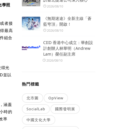
光學照
2026/08/10
《無期迷途》全新主線「蒼
，或者接
藍穹頂」開啟！
獲得最高
2026/08/10
元件組合
CIID 香港中心成立：華創設
計創辦人林華明（Andrew
Lam）榮任副主席
2026/08/10
使得光
D並以
熱門標籤
北市圖
OpView
光，涵蓋
SocialLab
國際發明展
0小時的
效率
中國文化大學