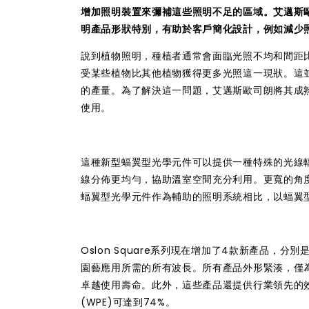
增加照明裝置來彌補這些照明不足的區域。艾邁斯歐司朗
明產品形狀特別，有助於客戶簡化設計，例如減少
說到植物照明，種植者通常會面臨光照不均和間距
受某些植物比其他植物獲得更多光照這一現狀。這
的產量。為了解決這一問題，艾邁斯歐司朗將其成熟且市
使用。
這種新型蝠翼型光學元件可以提供一種特殊的光線輻
線分佈更均勻，協助溫室空間充分利用。更寬的角度
蝠翼型光學元件作為輔助的照明系統相比，以蝠翼
Oslon Square系列現在增加了4款新產品，分別
園藝應用所需的所有波長。所有產品外形緊湊，僅為3,0
卓越使用壽命。此外，這些產品還提供行業領先的效能
(WPE)可達到74%。