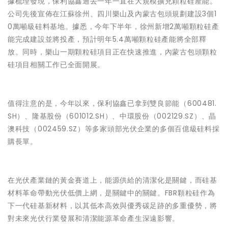
據梳理發現，保利協鑫過去一年一直在大規模擴充顆粒硅產能。
公司先後宣佈在江蘇徐州、四川樂山及內蒙古包頭規劃建設3個1
0萬噸級硅料基地。據悉，今年下半年，徐州新增2萬噸顆粒硅產
能完成建設並將投產，預計明年5.4萬噸顆粒硅產能將全部釋
放。同時，樂山一期顆粒硅項目正在快速推進，內蒙古包頭顆粒
硅項目相關工作已全面開展。
值得注意的是，今年以來，保利協鑫已拿到雙良節能（600481.
SH）、隆基股份（601012.SH）、中環股份（002129.SZ）、晶
澳科技（002459.SZ）等多家頭部光伏企業的多個百億級硅料採
購長單。
在光伏產業鏈的黃金賽道上，能源供給的清潔化是關鍵，而硅基
材料革命帶動光伏低價上網，是關鍵中的關鍵。FBR顆粒硅作為
下一代硅基新材料，以其低本高效與優秀碳足跡的多重優勢，將
對未來光伏行業發展和清潔能源革命產生深遠影響。