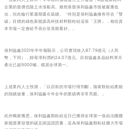
企業的股價也隨之水漲船高。雖然港股保利協鑫市值被嚴重低
估，但此輪行業週期還在延續。「特別是保利協鑫擁有符合『雙
碳』目標的綠色新能源高科技材料顆粒硅這張「王牌』，相信資
本市場一定會給予高分並長期看好。」
保利協鑫2021年半年報顯示，公司實現收入87.79億元（人民
幣，下同），歸母淨利潤約24.07億元。目前協鑫多晶硅料單月
產出已超9000噸，穩居全球第一。
上述業內人士預測，「以目前的市場行情判斷，隨著顆粒硅產能
的陸續放量，保利協鑫今年全年的業績將非常亮眼。」
此外獨家獲悉，保利協鑫顆粒硅近日已獲得全球第一張由法國國
家能源署頒發的碳足跡認證證書，這為保利協鑫顆粒硅擴大市場