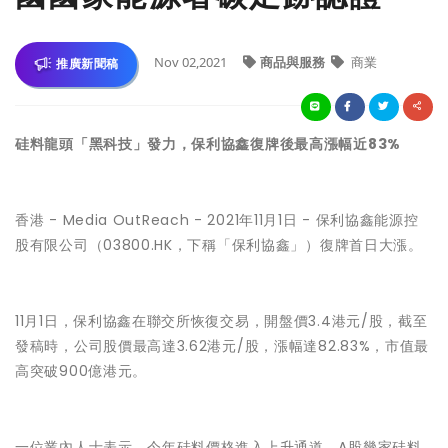
Nov 02,2021
商品與服務
商業
推廣新聞稿
硅料龍頭「黑科技」發力，保利協鑫復牌後最高漲幅近83%
香港 -
Media OutReach
- 2021年11月1日 - 保利協鑫能源控
股有限公司（03800.HK，下稱「保利協鑫」）復牌首日大漲。
11月1日，保利協鑫在聯交所恢復交易，開盤價3.4港元/股，截至
發稿時，公司股價最高達3.62港元/股，漲幅達82.83%，市值最
高突破900億港元。
一位業內人士表示，今年硅料價格進入上升通道，A股幾家硅料