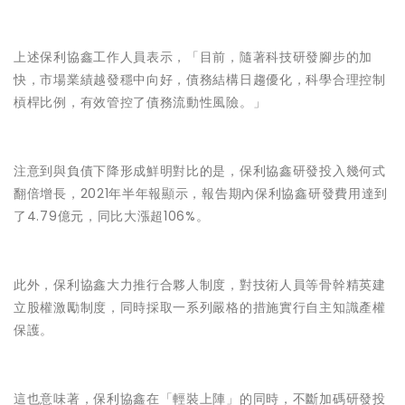
上述保利協鑫工作人員表示，「目前，隨著科技研發腳步的加
快，市場業績越發穩中向好，債務結構日趨優化，科學合理控制
槓桿比例，有效管控了債務流動性風險。」
注意到與負債下降形成鮮明對比的是，保利協鑫研發投入幾何式
翻倍增長，2021年半年報顯示，報告期內保利協鑫研發費用達到
了4.79億元，同比大漲超106%。
此外，保利協鑫大力推行合夥人制度，對技術人員等骨幹精英建
立股權激勵制度，同時採取一系列嚴格的措施實行自主知識產權
保護。
這也意味著，保利協鑫在「輕裝上陣」的同時，不斷加碼研發投