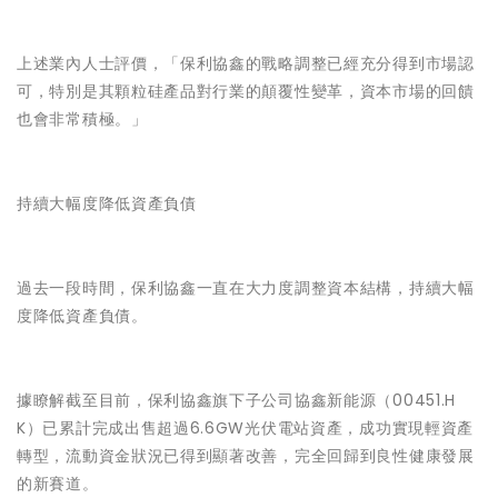
上述業內人士評價，「保利協鑫的戰略調整已經充分得到市場認
可，特別是其顆粒硅產品對行業的顛覆性變革，資本市場的回饋
也會非常積極。」
持續大幅度降低資產負債
過去一段時間，保利協鑫一直在大力度調整資本結構，持續大幅
度降低資產負債。
據瞭解截至目前，保利協鑫旗下子公司協鑫新能源（00451.H
K）已累計完成出售超過6.6GW光伏電站資產，成功實現輕資產
轉型，流動資金狀況已得到顯著改善，完全回歸到良性健康發展
的新賽道。