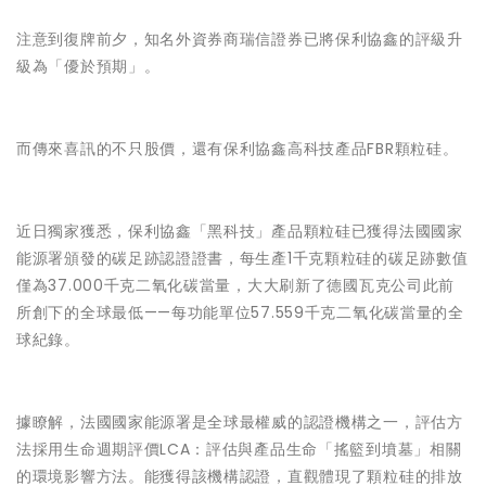
注意到復牌前夕，知名外資券商瑞信證券已將保利協鑫的評級升
級為「優於預期」。
而傳來喜訊的不只股價，還有保利協鑫高科技產品FBR顆粒硅。
近日獨家獲悉，保利協鑫「黑科技」產品顆粒硅已獲得法國國家
能源署頒發的碳足跡認證證書，每生產1千克顆粒硅的碳足跡數值
僅為37.000千克二氧化碳當量，大大刷新了德國瓦克公司此前
所創下的全球最低——每功能單位57.559千克二氧化碳當量的全
球紀錄。
據瞭解，法國國家能源署是全球最權威的認證機構之一，評估方
法採用生命週期評價LCA：評估與產品生命「搖籃到墳墓」相關
的環境影響方法。能獲得該機構認證，直觀體現了顆粒硅的排放