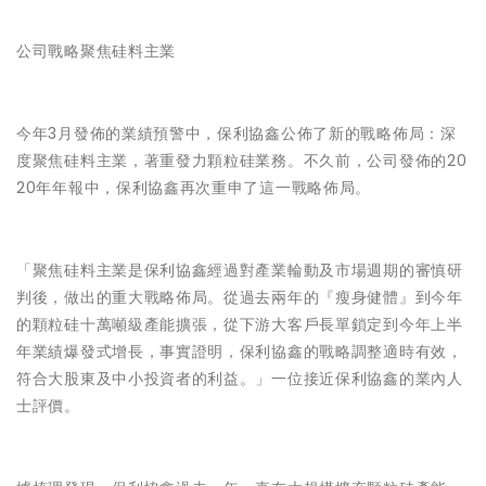
公司戰略聚焦硅料主業
今年3月發佈的業績預警中，保利協鑫公佈了新的戰略佈局：深
度聚焦硅料主業，著重發力顆粒硅業務。不久前，公司發佈的20
20年年報中，保利協鑫再次重申了這一戰略佈局。
「聚焦硅料主業是保利協鑫經過對產業輪動及市場週期的審慎研
判後，做出的重大戰略佈局。從過去兩年的『瘦身健體』到今年
的顆粒硅十萬噸級產能擴張，從下游大客戶長單鎖定到今年上半
年業績爆發式增長，事實證明，保利協鑫的戰略調整適時有效，
符合大股東及中小投資者的利益。」一位接近保利協鑫的業內人
士評價。