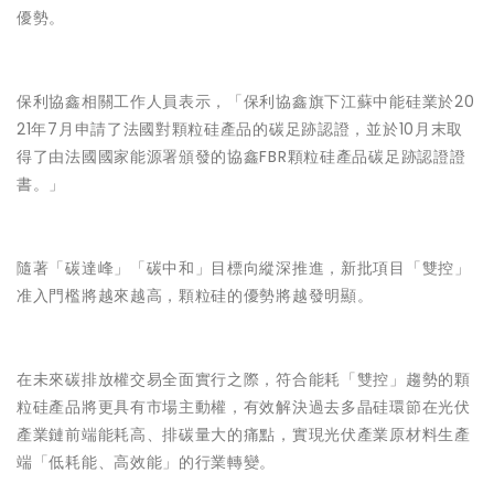
優勢。
保利協鑫相關工作人員表示，「保利協鑫旗下江蘇中能硅業於20
21年7月申請了法國對顆粒硅產品的碳足跡認證，並於10月末取
得了由法國國家能源署頒發的協鑫FBR顆粒硅產品碳足跡認證證
書。」
隨著「碳達峰」「碳中和」目標向縱深推進，新批項目「雙控」
准入門檻將越來越高，顆粒硅的優勢將越發明顯。
在未來碳排放權交易全面實行之際，符合能耗「雙控」趨勢的顆
粒硅產品將更具有市場主動權，有效解決過去多晶硅環節在光伏
產業鏈前端能耗高、排碳量大的痛點，實現光伏產業原材料生產
端「低耗能、高效能」的行業轉變。