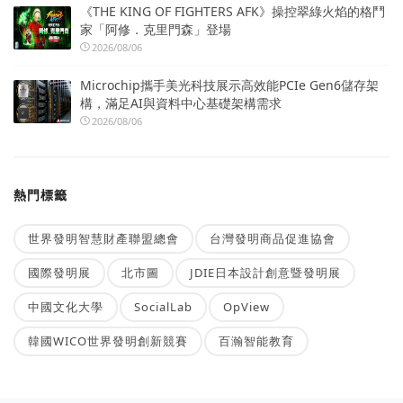
《THE KING OF FIGHTERS AFK》操控翠綠火焰的格鬥
家「阿修．克里門森」登場
2026/08/06
Microchip攜手美光科技展示高效能PCIe Gen6儲存架
構，滿足AI與資料中心基礎架構需求
2026/08/06
熱門標籤
世界發明智慧財產聯盟總會
台灣發明商品促進協會
國際發明展
北市圖
JDIE日本設計創意暨發明展
中國文化大學
SocialLab
OpView
韓國WICO世界發明創新競賽
百瀚智能教育