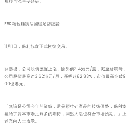
規模再添重要砝碼。
FBR顆粒硅獲法國碳足跡認證
11月1日，保利協鑫正式恢復交易。
開盤後，公司股價應聲上漲，開盤價3.4港元/股，截至發稿時，
公司股價最高達3.62港元/股，漲幅超82.83%，市值最高突破9
00億港元。
「無論是公司今年的業績，還是顆粒硅產品的技術優勢，保利協
鑫給了資本市場足夠多的期待，開盤大漲也符合市場預期。」上
述業內人士表示。