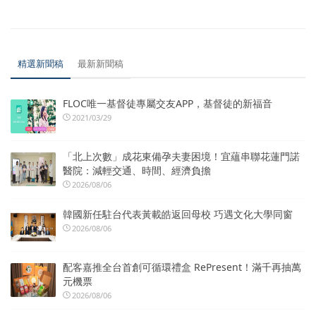
精選新聞稿
最新新聞稿
FLOC唯一基督徒專屬交友APP，基督徒的新福音
2021/03/29
「北上次數」成花東備孕夫妻困境！宜蘊串聯花蓮門諾
醫院：減輕交通、時間、經濟負擔
2026/08/06
韓國新任駐台代表黃載皓返回母校 巧遇文化大學同窗
2026/08/06
配客嘉推全台首創可循環禮盒 RePresent！滿千再抽萬
元機票
2026/08/06