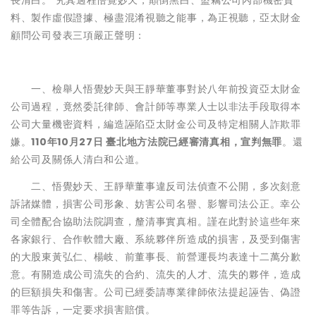
長清白。 究其過程悟覺妙天，顛倒黑白、盜竊公司內部機密資
料、製作虛假證據、極盡混淆視聽之能事，為正視聽，亞太財金
顧問公司發表三項嚴正聲明：
一、檢舉人悟覺妙天與王靜華董事對於八年前投資亞太財金
公司過程，竟然委託律師、會計師等專業人士以非法手段取得本
公司大量機密資料，編造誣陷亞太財金公司及特定相關人詐欺罪
嫌。
110年10月27日 臺北地方法院已經審清真相，宣判無罪
。還
給公司及關係人清白和公道。
二、悟覺妙天、王靜華董事違反司法偵查不公開，多次刻意
訴諸媒體，損害公司形象、妨害公司名譽、影響司法公正。幸公
司全體配合協助法院調查，釐清事實真相。謹在此對於這些年來
各家銀行、合作軟體大廠、系統夥伴所造成的損害，及受到傷害
的大股東黃弘仁、楊岐、前董事長、前營運長均表達十二萬分歉
意。有關造成公司流失的合約、流失的人才、流失的夥伴，造成
的巨額損失和傷害。公司已經委請專業律師依法提起誣告、偽證
罪等告訴，一定要求損害賠償。