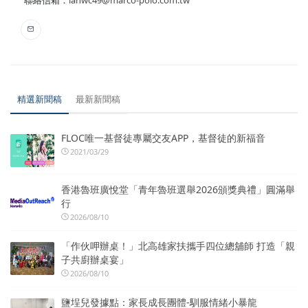
精選新聞稿
最新新聞稿
FLOC唯一基督徒專屬交友APP，基督徒的新福音
2021/03/29
香港魯班廣悅堂「青年魯班選舉2026頒獎典禮」圓滿舉
行
2026/08/10
「作伙呷辦桌！」北高雄家扶攜手四位總舖師 打造「親
子共廚辦桌宴」
2026/08/10
鹽埕兒發據點：家長成長團體-馴服情緒小暴龍