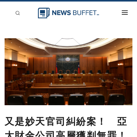
回到首頁
新聞稿分類
登入
刊登
又是妙天官司糾紛案！ 亞
太財金公司高層獲判無罪！