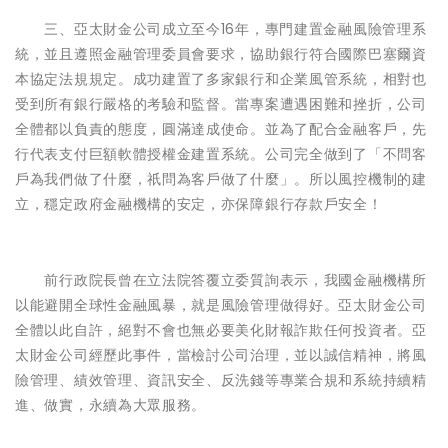
三、亞太財金公司成立至今16年，專門建置金融風險管理系
統，並且遵照金融管理委員會要求，協助銀行符合國際巴塞爾資
本協定法規規定。成功建置了多家銀行和企業風管系統，相對也
受到所有銀行嚴格的考驗和監督。當專案遭遇困難和挫折，公司
全體都以負責的態度，圓滿達成使命。並為了配合金融客戶，先
行代表支付巨額軟體授權金建置系統。公司完全做到了「不問客
戶為我們做了什麼，祇問為客戶做了什麼」。所以風控機制的建
立，穩定政府金融機構的安定，亦保障銀行存款戶安全！
前行政院長曾在立法院答覆立委質詢表示，我國金融機構所
以能避開全球性金融風暴，就是風險管理做得好。亞太財金公司
全體以此自許，絕對不會也無必要美化財報詐欺任何投資者。亞
太財金公司經歷此事件，當檢討公司治理，並以誠信精神，將風
險管理、績效管理、資訊安全、反洗錢等專業合規和系統持續精
進、做實，永續為大眾服務。