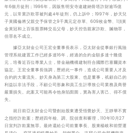
年6個月徒刑；1996年，因販售明安寺違建納骨塔詐財逾15億
元，以常業詐欺罪被判處4年徒刑，仍上訴中；1997年，妙天兒
子黃國倫將父親交予保管之9千萬元定存單、609枚金幣、1頂黃
金黃冠和上百張股票轉交岳父母，妙天控告親家詐欺、贓物罪，
但罪名不成立。
據亞太財金公司王宏全董事長表示，亞太財金從事銀行風險
管理系統建置工作已經多達16年，經過的合約金額多達十幾億
元，培養近百位專業人士，替金融機構建制符合國際巴塞爾資本
協定。王宏全董事長強調，歷經此一事件，造成公司重要人才及
合約的大量流失。妙天身為第三大股東、也是董事，祇顧自己的
利益以非法手段，不顧公司形象和員工生計導致公司業務及商譽
嚴重損失。此案又可能再令他身陷囹圄，實為害人害己、得不償
失。
就日前亞太財金公司暨創始股東遭受悟覺妙天、王靜華不實
之指控詐欺案；歷經四年檢、調、院偵查和審理，110年10月27
日宣判詐欺案無罪。最終還給公司前董事長、股東楊岐和前營運