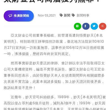
Nov 03,2021
新聞
新聞時事
推廣新聞稿
亞太財金公司前董事長楊岐、前營運長遭到悟覺妙天(本名
黃明亮)、特別助理王靜華指控詐欺案，臺北地方法院於110年10
月27日宣判此一詐欺案無罪。該事件於106年12月14日曾經喧騰
一時，沸沸揚揚，歷經四年終於宣判底定。
然而事實卻是妙天委託的律師、會計師以非法手段取得亞太
公司大量機密資料，編造不實罪名誣告。據亞太財金公司王宏全
董事長回想表示，由於悟覺妙天本人在偵查期間即向相關媒體多
次表達不實言論，此案本就諸多疑點，加上妙天證詞前後矛盾，
敗訴結果並不意外！
近幾年，妙天官司糾紛頗多。1989年，妙天(本名黃明亮)被
高院以侵占罪判處6個月徒刑，減刑為1個半月；1993年，妙天因
販售納骨塔獲利被恐嚇取財7千多萬元，天道盟分子陶小順被判4