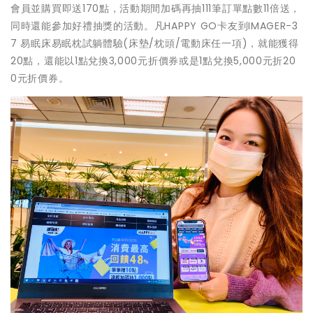
會員並購買即送170點，活動期間加碼再抽111筆訂單點數11倍送，
同時還能參加好禮抽獎的活動。凡HAPPY GO卡友到IMAGER-3
7 易眠床易眠枕試躺體驗(床墊/枕頭/電動床任一項)，就能獲得
20點，還能以1點兌換3,000元折價券或是1點兌換5,000元折20
0元折價券。