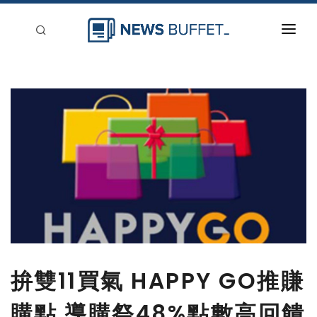
回到首頁
新聞稿分類
登入
刊登
拚雙11買氣 HAPPY GO推賺
購點 導購祭48%點數高回饋