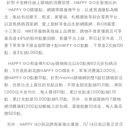
針對卡友轉往線上購物的消費習慣，HAPPY GO全新推出的
「HAPPY GO購賺點」網購導購服務平台，以邊買邊賺點為概
念，集結包括樂天、蝦皮、家樂福、札幌藥妝等綜合電商平台，
以及熊媽媽買菜網、愛上新鮮等食品生鮮網購網，和OB嚴選、
小三美日、NIKE等服飾美妝線上品牌館，購物不僅更優惠且可享
最高達48%的額外點數回饋。歡慶平台上線，即日起至年底，只
要下單單筆不限金額即贈十點HAPPY GO點數，下單達2次抽100
點，達3次抽1,000點。
HAPPY GO和遠傳friDay購物推出以40點換60元折扣碼活
動，11月底前刷花旗HAPPY GO聯名卡，單筆消費滿2,000元，
贈HAPPY GO點數111點。針對momo購物網的雙11超狂購物節活
動，也祭出史上最狂的兌點活動，不限金額兌點抽111,111點，將與
1,000位卡友均分，每人獲得111點，累計兌點達1,000點抽1,111
點，累計兌點達10,000點抽11,111點。另外，在東妮寢飾FET購物
網消費滿$1,000起結帳輸入折扣碼，還能點數10倍送，每人最高
贈500點。
另外，HAPPY GO與品牌商家推出優惠，11/ 14日前註冊正官庄