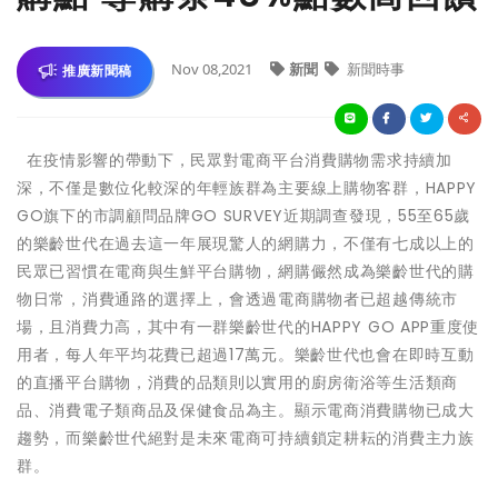
Nov 08,2021
新聞
新聞時事
推廣新聞稿
在疫情影響的帶動下，民眾對電商平台消費購物需求持續加
深，不僅是數位化較深的年輕族群為主要線上購物客群，HAPPY
GO旗下的市調顧問品牌GO SURVEY近期調查發現，55至65歲
的樂齡世代在過去這一年展現驚人的網購力，不僅有七成以上的
民眾已習慣在電商與生鮮平台購物，網購儼然成為樂齡世代的購
物日常，消費通路的選擇上，會透過電商購物者已超越傳統市
場，且消費力高，其中有一群樂齡世代的HAPPY GO APP重度使
用者，每人年平均花費已超過17萬元。樂齡世代也會在即時互動
的直播平台購物，消費的品類則以實用的廚房衛浴等生活類商
品、消費電子類商品及保健食品為主。顯示電商消費購物已成大
趨勢，而樂齡世代絕對是未來電商可持續鎖定耕耘的消費主力族
群。