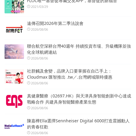
FLOC唯一基督徒專屬交友APP，基督徒的新福音
2021/03/29
遠傳召開2026年第二季法說會
2026/08/06
聯合航空深耕台灣40週年 持續投資市場、升級機隊並強
化全球航網連結
2026/08/06
社群觸及會變，品牌入口要掌握在自己手上：
Cloudmax 匯智推出 .tw／.台灣網域限時優惠
2026/08/06
真健康醫療（02697.HK）與天津具身智能創新中心達成
戰略合作 共建具身智能醫療產業生態
2026/08/06
陳嘉樺Ella選擇Sennheiser Digital 6000打造震撼動人
的青春狂歡
2026/08/06