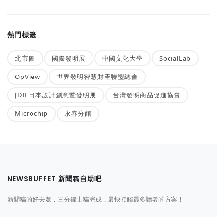
熱門標籤
北市圖
國際發明展
中國文化大學
SocialLab
OpView
世界發明智慧財產聯盟總會
JDIE日本設計創意暨發明展
台灣發明商品促進協會
Microchip
永春分館
NEWSBUFFET 新聞稿自助吧
新聞稿的好去處，三分鐘上稿完成，最快接觸最多讀者的方案！