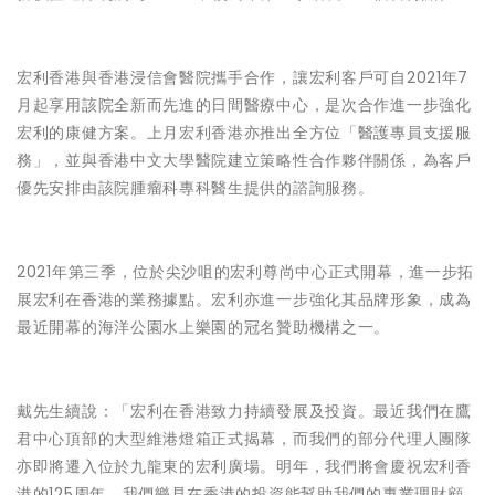
宏利香港與香港浸信會醫院攜手合作，讓宏利客戶可自2021年7
月起享用該院全新而先進的日間醫療中心，是次合作進一步強化
宏利的康健方案。上月宏利香港亦推出全方位「醫護專員支援服
務」，並與香港中文大學醫院建立策略性合作夥伴關係，為客戶
優先安排由該院腫瘤科專科醫生提供的諮詢服務。
2021年第三季，位於尖沙咀的宏利尊尚中心正式開幕，進一步拓
展宏利在香港的業務據點。宏利亦進一步強化其品牌形象，成為
最近開幕的海洋公園水上樂園的冠名贊助機構之一。
戴先生續說：「宏利在香港致力持續發展及投資。最近我們在鷹
君中心頂部的大型維港燈箱正式揭幕，而我們的部分代理人團隊
亦即將遷入位於九龍東的宏利廣場。明年，我們將會慶祝宏利香
港的125周年。我們樂見在香港的投資能幫助我們的專業理財顧