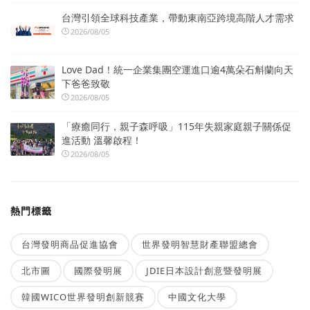
台灣引領全球科技產業，帶動東南亞跨境高階人才需求
2026/08/05
Love Dad！統一企業集團空運進口逾4萬朵石斛蘭向天
下爸爸致敬
2026/08/05
「療癒同行，親子森呼吸」115年失親家庭親子關係促
進活動 溫馨啟程！
2026/08/05
熱門標籤
台灣發明商品促進協會
世界發明智慧財產聯盟總會
北市圖
國際發明展
JDIE日本設計創意暨發明展
韓國WICO世界發明創新競賽
中國文化大學