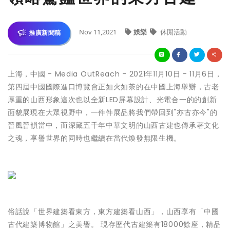
Nov 11,2021
娛樂
休閒活動
推廣新聞稿
上海，中國 -
Media OutReach
- 2021年11月10日 - 11月6日，
第四屆中國國際進口博覽會正如火如荼的在中國上海舉辦，古老
厚重的山西形象這次也以全新LED屏幕設計、光電合一的的創新
面貌展現在大眾視野中，一件件展品將我們帶回到"亦古亦今"的
晉風晉韻當中，而深藏五千年中華文明的山西古建也傳承著文化
之魂，享譽世界的同時也繼續在當代煥發無限生機。
俗話說「世界建築看東方，東方建築看山西」，山西享有「中國
古代建築博物館」之美譽。 現存歷代古建築有18000餘座，精品