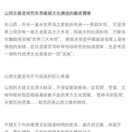
山西古建是研究世界建築文化價值的藝術寶庫
在山西，存有一處令世界為之驚歎的奇跡——應縣木塔。 它是世
界上現存唯一最古老最高大之木塔，與義大利比薩斜塔、巴黎埃
菲爾鐵塔並稱"世界三大奇塔"。 應縣木塔是中國建築發展上最有
價值的座標，是抗震避雷等科學領域研究的知識寶庫，也是考證
一個時代經濟文化發展的一部"史典"。
山西古建是你不可錯過的匠心典藏
山西的古建文化博大精深，不僅從建築藝術、從彩塑、壁畫、文
物等藝術類型都蘊藏著數不盡的東方文化寶藏。 雙林寺的彩塑、
永樂宮的壁畫...... 都見證著山西古建的輝煌。
中國五千年的優秀文化隨著時間的更迭、歲月的沉澱，綿延不