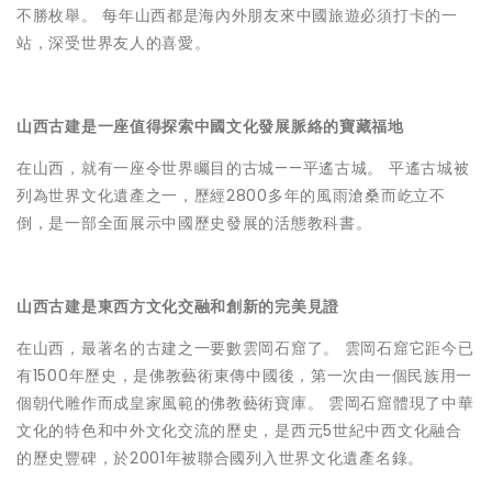
不勝枚舉。 每年山西都是海內外朋友來中國旅遊必須打卡的一
站，深受世界友人的喜愛。
山西古建是一座值得探索中國文化發展脈絡的寶藏福地
在山西，就有一座令世界矚目的古城——平遙古城。 平遙古城被
列為世界文化遺產之一，歷經2800多年的風雨滄桑而屹立不
倒，是一部全面展示中國歷史發展的活態教科書。
山西古建是東西方文化交融和創新的完美見證
在山西，最著名的古建之一要數雲岡石窟了。 雲岡石窟它距今已
有1500年歷史，是佛教藝術東傳中國後，第一次由一個民族用一
個朝代雕作而成皇家風範的佛教藝術寶庫。 雲岡石窟體現了中華
文化的特色和中外文化交流的歷史，是西元5世紀中西文化融合
的歷史豐碑，於2001年被聯合國列入世界文化遺產名錄。