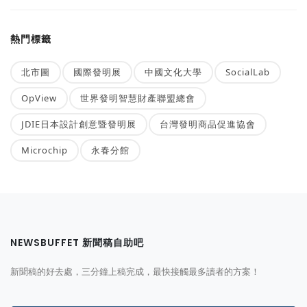
熱門標籤
北市圖
國際發明展
中國文化大學
SocialLab
OpView
世界發明智慧財產聯盟總會
JDIE日本設計創意暨發明展
台灣發明商品促進協會
Microchip
永春分館
NEWSBUFFET 新聞稿自助吧
新聞稿的好去處，三分鐘上稿完成，最快接觸最多讀者的方案！