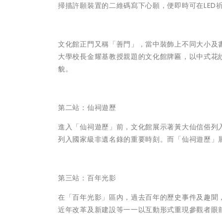
掃描許願裝置的二維碼寫下心願，便即時可在LED
文化館正門又稱「善門」，當中裝飾上不同大小及
大學校長金耀基教授親題的文化館牌匾，以中式花
貌。
第二站：仙祠遊歷
進入「仙祠遊歷」前，文化館展示著黃大仙信俗列
列入國家級非遺名錄的重要時刻。而「仙祠遊歷」展
第三站：百年光影
在「百年光影」區內，過去百年的歷史事件及趣聞
近年改革及新建設等一一以互動形式重現參觀者眼