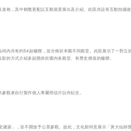
及道袍，其中鶴氅更配以互動裝置展出及介紹。此區亦設有互動拍攝
祠內共有約54副楹聯，並分佈於本園不同殿堂。此區展示了一對立於1
投影的方式介紹多副懸掛於園內各殿堂、有歷史價值的楹聯。
供參觀者自行製作個人專屬明信片以作紀念。
歷史建築」，並不開放予公眾參觀。故此，文化館特意展示「黃大仙師