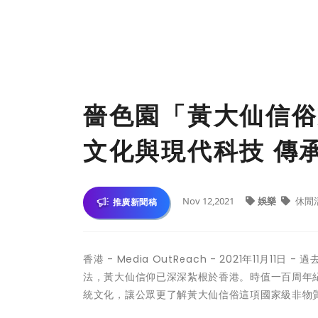
嗇色園「黃大仙信俗
文化與現代科技 傳
Nov 12,2021
娛樂
休閒
推廣新聞稿
香港 -
Media OutReach
- 2021年11月11
法，黃大仙信仰已深深紮根於香港。時值一百周年
統文化，讓公眾更了解黃大仙信俗這項國家級非物