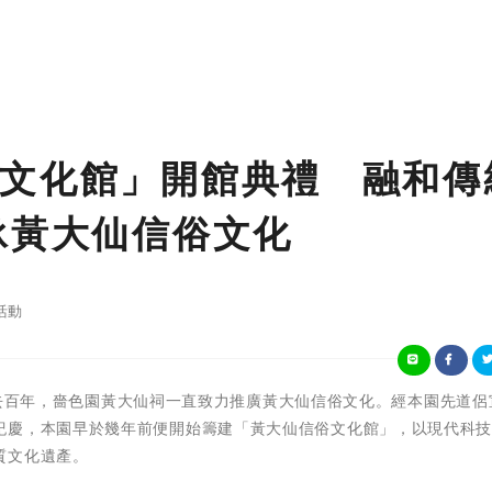
文化館」開館典禮 融和傳
承黃大仙信俗文化
活動
日 - 過去百年，嗇色園黃大仙祠一直致力推廣黃大仙信俗文化。經本園先道
紀慶，本園早於幾年前便開始籌建「黃大仙信俗文化館」，以現代科
質文化遺產。