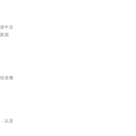
香港中文
上新面
仙信俗獲
。
建，以至