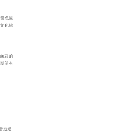
及嗇色園
俗文化館
們面對的
，期望有
者透過