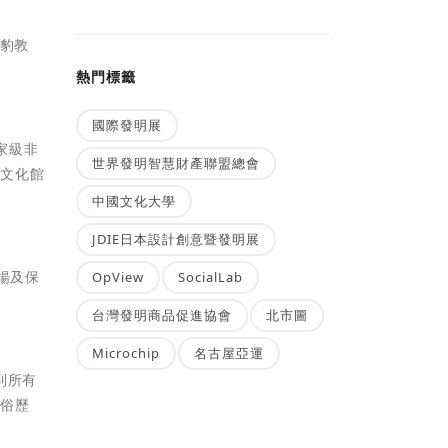
豹教
熱門標籤
國際發明展
家級非
世界發明智慧財產聯盟總會
。文化館
中國文化大學
JDIE日本設計創意暨發明展
揚及保
OpView
SocialLab
台灣發明商品促進協會
北市圖
Microchip
名古屋亞運
到所有
信俗歷