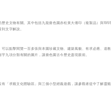
歷史文物有關。其中包括九龍嗇色園赤松黃大僊印（複製品）與195
看到文字解說。
，可以點擊閱覽一百多張與本園珍藏文物、建築風貌、有求必應、道
廟宇九項分類有關的圖片，讓嗇色園古今歷史盡現眼前。
設有「求籤文化體驗區」與三個小型經義遊戲，讓參觀者從中了解靈