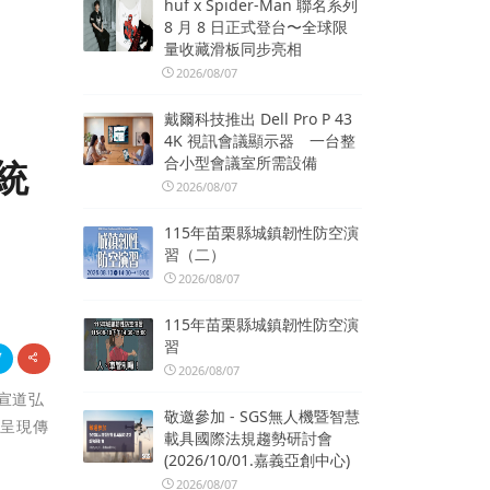
huf x Spider-Man 聯名系列
8 月 8 日正式登台〜全球限
量收藏滑板同步亮相
2026/08/07
戴爾科技推出 Dell Pro P 43
4K 視訊會議顯示器 一台整
合小型會議室所需設備
統
2026/08/07
115年苗栗縣城鎮韌性防空演
習（二）
2026/08/07
115年苗栗縣城鎮韌性防空演
習
2026/08/07
侶宣道弘
敬邀參加 - SGS無人機暨智慧
技呈現傳
載具國際法規趨勢研討會
(2026/10/01.嘉義亞創中心)
2026/08/07