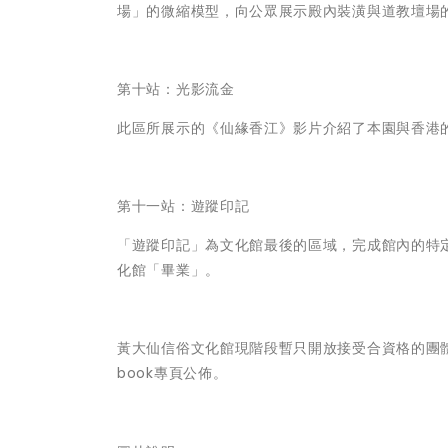
場」的微縮模型，向公眾展示殿內裝潢與道教壇場
第十站：光影流金
此區所展示的《仙緣香江》影片介紹了本園與香港
第十一站：遊蹤印記
「遊蹤印記」為文化館最後的區域，完成館內的特
化館「畢業」。
黃大仙信俗文化館現階段暫只開放接受合資格的團體
book專頁公佈。