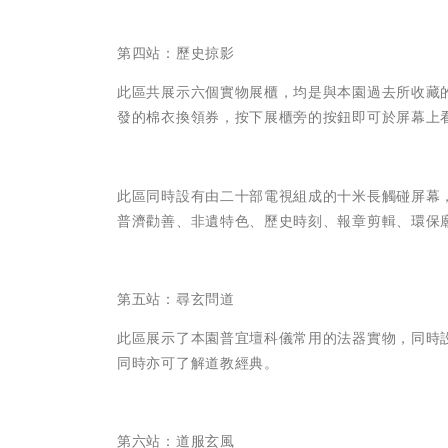
第四站：歷史掠影
此區共展示六個實物展櫃，均是與本園過去所收藏的
發的棉衣換領券，按下展櫃旁的按鈕即可於屏幕上
此區同時設有由二十部電視組成的十米長觸碰屏幕
普濟勸善、非遺特色、歷史時刻、報章剪輯、環保
第五站：尋玄問道
此區展示了本園普宜壇科儀常用的法器實物，同時
同時亦可了解道教經典。
第六站：道服玄風