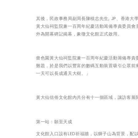
其後，民政事務局副局長陳積志先生, JP、香港大學
黃大仙祠監院兼一百周年紀慶活動籌備專責委員會
外為開幕碑記揭幕，象徵文化館正式啟用。
嗇色園黃大仙祠監院兼一百周年紀慶活動籌備專責
難題，於是我們以豐富的數碼互動裝置吸引公眾前
一天可以長成通天大樹。」
黃大仙信俗文化館內共分有十一個區域，讓訪客展
第一站：願至天成
文化館入口設有LED祈福牆，以獅子山為背景，配