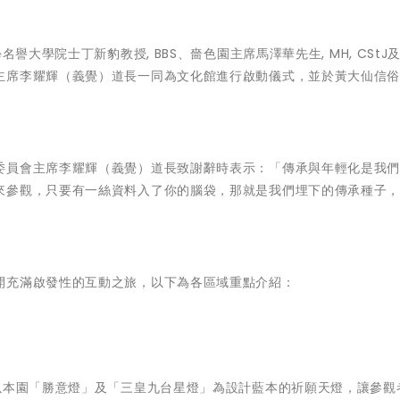
名譽大學院士丁新豹教授, BBS
、
嗇色園主席馬澤華先生, MH, CStJ
主席李耀輝（義覺）道長一同為文化館進行啟動儀式，並於黃大仙信
委員會主席李耀輝（義覺）道長
致謝辭時表示：「傳承與年輕化是我
來參觀，只要有一絲資料入了你的腦袋，那就是我們埋下的傳承種子
開充滿啟發性的互動之旅，以下為各區域重點介紹：
以本園「勝意燈」及「三皇九台星燈」為設計藍本的祈願天燈，讓參觀