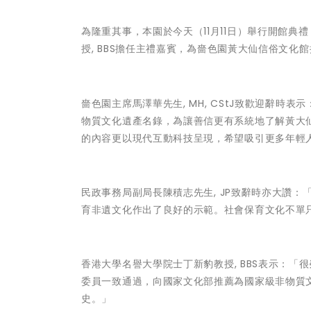
為隆重其事，本園於今天（11月11日）舉行開館典
授
,
BBS
擔任主禮嘉賓，為嗇色園黃大仙信俗文化館
嗇色園主席馬澤華先生, MH, CStJ
致歡迎辭時表示：
物質文化遺產名錄，為讓善信更有系統地了解黃大
的內容更以現代互動科技呈現，希望吸引更多年輕
民政事務局副局長陳積志先生
,
JP
致辭時亦大讚：
育非遺文化作出了良好的示範。社會保育文化不單
香港大學名譽大學院士丁新豹教授
,
BBS
表示：「很
委員一致通過，向國家文化部推薦為國家級非物質
史。」