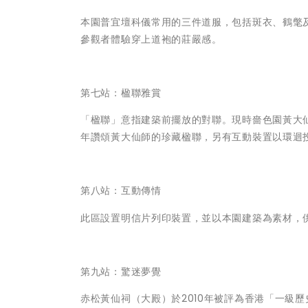
本園普宜壇科儀常用的三件道服，包括斑衣、鶴氅
參觀者體驗穿上道袍的莊嚴感。
第七站：楹聯雅賞
「楹聯」意指建築前擺放的對聯。現時嗇色園黃大仙
年讚頌黃大仙師的珍藏楹聯，另有互動裝置以環迴
第八站：互動傳情
此區設置明信片列印裝置，並以本園建築為素材，
第九站：驚迷夢覺
赤松黃仙祠（大殿）於2010年被評為香港「一級