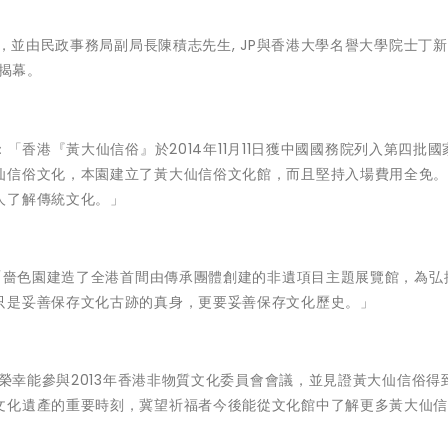
禮，並由民政事務局副局長陳積志先生,
JP
與
香港大學名譽大學院士丁新
揭幕。
「香港『黃大仙信俗』於2014年11月11日獲中國國務院列入第四批國
仙信俗文化，本園建立了黃大仙信俗文化館，而且堅持入場費用全免
人了解傳統文化。」
「嗇色園建造了全港首間由傳承團體創建的非遺項目主題展覽館，為弘
只是妥善保存文化古跡的真身，更要妥善保存文化歷史。」
榮幸能參與2013年香港非物質文化委員會會議，並見證黃大仙信俗得
文化遺產的重要時刻，冀望祈福者今後能從文化館中了解更多黃大仙