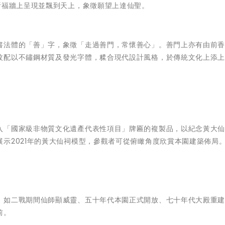
祈福牆上呈現並飄到天上，象徵願望上達仙聖。
書法體的「善」字，象徵「走過善門，常懷善心」。善門上亦有由前
紋配以不鏽鋼材質及發光字體，糅合現代設計風格，於傳統文化上添
入「國家級非物質文化遺產代表性項目」牌匾的複製品，以紀念黃大
示2021年的黃大仙祠模型，參觀者可從俯瞰角度欣賞本園建築佈局
，如二戰期間仙師顯威靈、五十年代本園正式開放、七十年代大殿重
前。