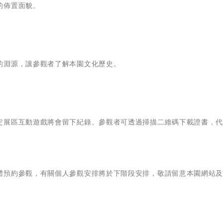
的佈置面貌。
的淵源，讓參觀者了解本園文化歷史。
定展區互動遊戲將會留下紀錄。參觀者可透過掃描二維碼下載證書，
預約參觀，有關個人參觀安排將於下階段安排，敬請留意本園網站及F