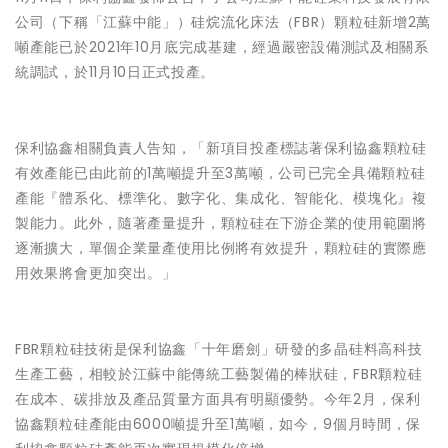
公司（下稱「江蘇中能」）硅烷流化床法（FBR）顆粒硅新增2萬
噸產能已於2021年10月底完成基建，經過嚴密設備測試及相關系
統調試，於11月10日正式投產。
保利協鑫相關負責人告知，「新項目投產標誌著保利協鑫顆粒硅
有效產能已由此前的1萬噸提升至3萬噸，公司已完全具備顆粒硅
產能『體系化、標準化、數字化、集成化、智能化、模塊化』複
製能力。此外，隨著產量提升，顆粒硅在下游企業的使用範圍將
逐漸擴大，單個企業量產使用比例將有效提升，顆粒硅的實際應
用效果將會更加突出。」
FBR顆粒硅技術是保利協鑫「十年磨劍」研發的多晶硅料高科技
生產工藝，相較於江蘇中能傳統工藝製備的棒狀硅，FBR顆粒硅
在成本、碳排放及產品質量方面具有明顯優勢。今年2月，保利
協鑫顆粒硅產能由6000噸提升至1萬噸，如今，9個月時間，保