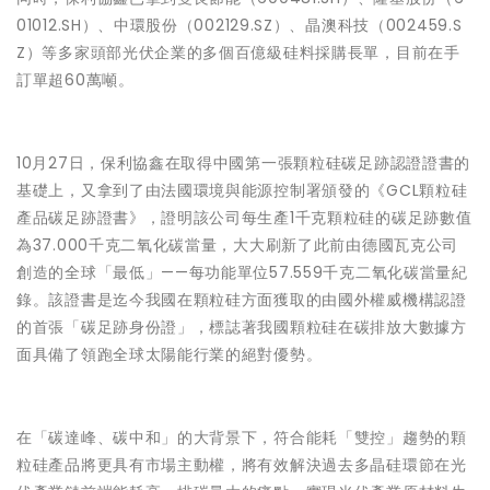
01012.SH）、中環股份（002129.SZ）、晶澳科技（002459.S
Z）等多家頭部光伏企業的多個百億級硅料採購長單，目前在手
訂單超60萬噸。
10月27日，保利協鑫在取得中國第一張顆粒硅碳足跡認證證書的
基礎上，又拿到了由法國環境與能源控制署頒發的《GCL顆粒硅
產品碳足跡證書》，證明該公司每生產1千克顆粒硅的碳足跡數值
為37.000千克二氧化碳當量，大大刷新了此前由德國瓦克公司
創造的全球「最低」——每功能單位57.559千克二氧化碳當量紀
錄。該證書是迄今我國在顆粒硅方面獲取的由國外權威機構認證
的首張「碳足跡身份證」，標誌著我國顆粒硅在碳排放大數據方
面具備了領跑全球太陽能行業的絕對優勢。
在「碳達峰、碳中和」的大背景下，符合能耗「雙控」趨勢的顆
粒硅產品將更具有市場主動權，將有效解決過去多晶硅環節在光