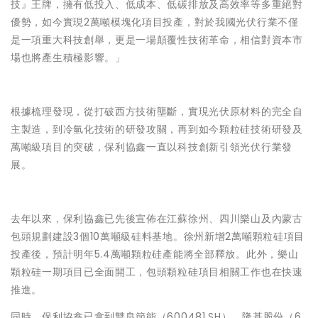
技』王牌，擁有低投入、低成本、低碳排放及高效率等多重絕對
優勢，如今實現2萬噸模塊化項目投產，對於我國光伏行業不僅
是一項重大科技創舉，更是一場顛覆性技術革命，相信對資本市
場也將產生積極影響。」
根據梳理發現，從打破西方技術壟斷，實現光伏原材料的完全自
主製造，到冷氫化技術的研發攻關，再到如今顆粒硅技術研發及
萬噸級項目的突破，保利協鑫一直以科技創新引領光伏行業發
展。
去年以來，保利協鑫已先後宣佈在江蘇徐州、四川樂山及內蒙古
包頭規劃建設3個10萬噸級硅料基地。徐州新增2萬噸顆粒硅項目
投產後，預計明年5.4萬噸顆粒硅產能將全部釋放。此外，樂山
顆粒硅一期項目已全面開工，包頭顆粒硅項目相關工作也在快速
推進。
同時，保利協鑫已拿到雙良節能（600481.SH）、隆基股份（6