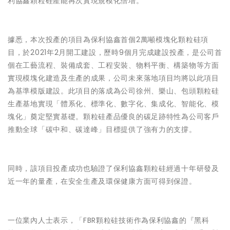
利協鑫顆粒硅產能再次實現規模化倍增。
據悉，本次投產的項目為保利協鑫首個2萬噸模塊化顆粒硅項
目，於2021年2月開工建設，歷時9個月完成建設投產，是公司首
個在工藝流程、裝備成套、工程安裝、物料平衡、構築物等方面
實現模塊化建造及生產的成果，公司未來落地項目均將以此項目
為基準模版建設。此項目的落成為公司徐州、樂山、包頭顆粒硅
生產基地實現「體系化、標準化、數字化、集成化、智能化、模
塊化」奠定堅實基礎。顆粒硅產品優良的碳足跡特性為公司客戶
推動全球「碳中和、碳達峰」目標提供了強有力的支撐。
同時，該項目投產成功也驗證了保利協鑫顆粒硅經過十年研發及
近一年的量產，在安全生產及環保健康方面可得到保證。
一位業內人士表示，「FBR顆粒硅技術作為保利協鑫的『黑科