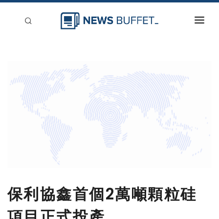
回到首頁
新聞稿分類
登入
刊登
保利協鑫首個2萬噸顆粒硅
項目正式投產