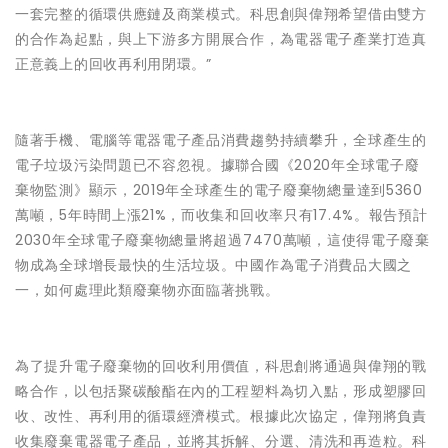
一套完整的循環供應鏈及商業模式。科思創與偉翔希望借由雙方
的合作為起點，與上下游多方開展合作，為電器電子產業打造真
正意義上的回收再利用閉環。”
隨著手機、電腦等電器電子產品消費趨勢持續攀升，全球產生的
電子垃圾污染問題已不容忽視。據聯合國《2020年全球電子廢
棄物監測》顯示，2019年全球產生的電子廢棄物總量達到5360
萬噸，5年時間上漲21%，而收集和回收率只有17.4%。報告預計
2030年全球電子廢棄物總量將超過7470萬噸，這使得電子廢棄
物成為全球增長最快的生活垃圾。中國作為電子消費品大國之
一，如何處理此類廢棄物亦面臨著挑戰。
為了提升電子廢棄物的回收利用價值，科思創將通過與偉翔的戰
略合作，以包括聚碳酸酯在內的工程塑料為切入點，形成塑膠回
收、改性、再利用的循環經濟模式。根據此次協定，偉翔將負責
收集廢棄電器電子產品，並將其拆解、分選、清洗和再造粒。科