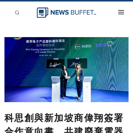
回到首頁
新聞稿分類
登入
刊登
科思創與新加坡商偉翔簽署
合作意向書，共建廢棄電器