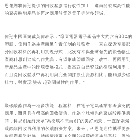
思創則將偉翔提供的回收塑膠進行改性加工，進而開發成高性能
的聚碳酸酯產品並再次應用於電器電子等諸多領域。
偉翔中國區總裁黃偉表示：“廢棄電器電子產品中大約含有30%的
塑膠，偉翔作為生產商延伸責任制的服務者，一直在探索塑膠部
分回收材料的再利用實現形式，此次有幸與全球領先的聚合物生
產商科思創達成合作共識，有望形成塑膠回收、改性、再回用到
新產品生產中的閉環發展模式，提高對自然資源的循環利用率，
而且從回收體系中再利用與完全開採原生資源相比，能夠減少碳
排放，對實現‘雙碳’起到關鍵性的作用。”
聚碳酸酯作為一種多功能工程塑料，在電子電氣產業有著廣泛的
應用，而且具有很高的回收價值。作為全球領先的聚碳酸酯供應
商，科思創始終秉承“為循環不息而創”的美好願景，一直探索聚
碳酸酯回收再利用的永續解決方案。未來，科思創期待攜手更多
生態圈產業夥伴，持續構建更加全面的循環經濟生態系統，促進