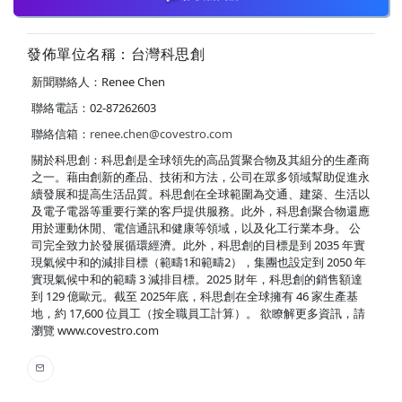
發佈單位名稱：台灣科思創
新聞聯絡人：Renee Chen
聯絡電話：02-87262603
聯絡信箱：
renee.chen@covestro.com
關於科思創：科思創是全球領先的高品質聚合物及其組分的生產商
之一。藉由創新的產品、技術和方法，公司在眾多領域幫助促進永
續發展和提高生活品質。科思創在全球範圍為交通、建築、生活以
及電子電器等重要行業的客戶提供服務。此外，科思創聚合物還應
用於運動休閒、電信通訊和健康等領域，以及化工行業本身。 公
司完全致力於發展循環經濟。此外，科思創的目標是到 2035 年實
現氣候中和的減排目標（範疇1和範疇2），集團也設定到 2050 年
實現氣候中和的範疇 3 減排目標。2025 財年，科思創的銷售額達
到 129 億歐元。截至 2025年底，科思創在全球擁有 46 家生產基
地，約 17,600 位員工（按全職員工計算）。 欲瞭解更多資訊，請
瀏覽 www.covestro.com