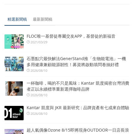
精選新聞稿
最新新聞稿
FLOC唯一基督徒專屬交友APP，基督徒的新福音
2021/03/29
石墨點穴最快解法GenerStand推「生物能電池」一機
多用健康兼顧能源韌性！募資將啟動填問卷抽好禮
2026/08/10
一杯咖啡，喝的不只是風味：Kantar 凱度揭密台灣消費
者正以永續標準重新選擇咖啡品牌
2026/08/10
Kantar 凱度與 JKR 最新研究 : 品牌資產有七成來自體驗
2026/08/10
超人氣偶像Ozone 8/15即將現身OUTDOOR一日店長浪