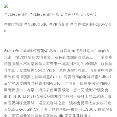
#7ElevenHK #7Eleven便利店 #自家品牌 #7CAFÉ
#咖啡精靈 #GulluGullu #VR演奏會 #同你搵返個HappyVib
e
Gullu Gullu咖啡精靈萌爆登場，首個見面禮會以別開生面的方
式來一場VR體驗的大演奏會。在色彩燦爛的咖啡島上，一眾咖啡
精靈演奏出不同樂器為大家帶來一場與別不同的VR體驗，發揮咖
啡能量，發放醒神Good Vibe，為你應援打打氣。演奏會中可以
看到有指揮演奏的咖啡精靈Gullu、可愛活潑的咖啡精靈Bullu以
及非常調皮的咖啡精靈寵物Wullu一同演奏！短曲更有它們的萌
爆聲音演出，為樂曲增添多份可愛感覺。想一同感受VR演奏會，
由 11 月 10 日起到7CAFÉ品嚐咖啡同時掃一掃杯上的二維碼，讓
你視覺與味覺展開一場療癒咖啡之旅，演奏會更可啟全景模式進
入Gullu Gullu的 VR 世界，輕輕移動手機即可以360度觀賞演奏
會，更可感受被咖啡精靈寵物Wullu圍著氹氹轉哦！