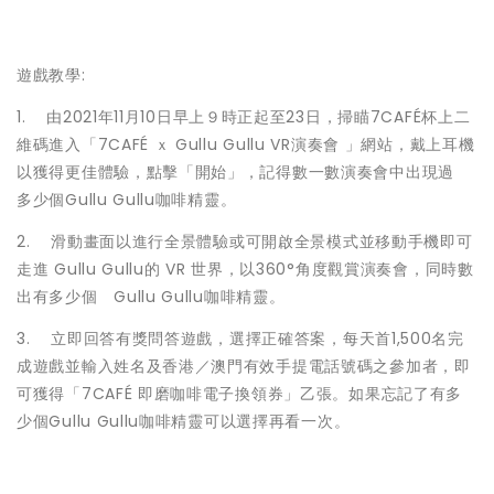
遊戲教學:
1. 由2021年11月10日早上９時正起至23日，掃瞄7CAFÉ杯上二
維碼進入「7CAFÉ ｘ Gullu Gullu VR演奏會 」網站，戴上耳機
以獲得更佳體驗，點擊「開始」，記得數一數演奏會中出現過
多少個Gullu Gullu咖啡精靈。
2. 滑動畫面以進行全景體驗或可開啟全景模式並移動手機即可
走進 Gullu Gullu的 VR 世界，以360°角度觀賞演奏會，同時數
出有多少個 Gullu Gullu咖啡精靈。
3. 立即回答有獎問答遊戲，選擇正確答案，每天首1,500名完
成遊戲並輸入姓名及香港／澳門有效手提電話號碼之參加者，即
可獲得「7CAFÉ 即磨咖啡電子換領券」乙張。如果忘記了有多
少個Gullu Gullu咖啡精靈可以選擇再看一次。