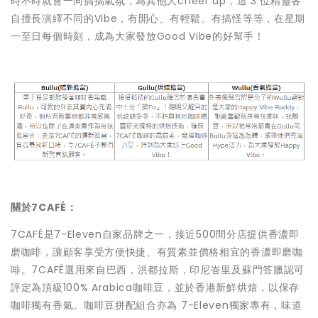
時不時就會一同搞搞氣氛，為其他人cheer up，這 3 位精靈各
自擅長演繹不同的Vibe，有開心、有輕鬆、有搞怪等等，在星期
一至日每個時刻，成為大家發放Good Vibe的好幫手！
關於7CAFÉ：
7CAFÉ是7-Eleven自家品牌之一，接近500間分店提供香濃即
磨咖啡，讓顧客享受方便快捷、有質素並價格相宜的香濃即磨咖
啡。7CAFÉ選用來自巴西，洪都拉斯，印尼峇里及蘇門答臘認可
評定為頂級100% Arabica咖啡豆，並於香港新鮮烘焙，以保存
咖啡獨有香氣。咖啡豆拼配組合亦為 7-Eleven獨家專有，味道