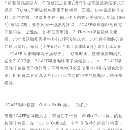
* 於整個推廣期內，每個登記之香港/澳門手提電話號碼最多只可
獲得「7CAFÉ即磨咖啡免費電子換領券」乙張。任何錯誤輸入資
料，即告作廢。得獎者會在一個工作天內收到手提電話短訊 (SM
S) 確認得獎，並會於同一短訊內獲得「7CAFÉ即磨咖啡免費電
子換領券」之連結。如有任何爭議，7-Eleven保留最終決定
權。此推廣活動受香港特別行政區法律規管。此推廣活動將分為
共14日進行。每日 (上午9時正至晚上23時59分) 送出1,500張
「7CAFÉ 即磨咖啡電子換領券」，額滿即止。整個推廣期內共
送出21,000張「7CAFÉ即磨咖啡電子換領券」。 ^「7CAFÉ即
磨咖啡免費電子換領券」不可兌換現金及使用時須受有關條款約
束。所有得獎者於2021年12月7日或之前仍未兌換獎品，將作棄
權論。
7CAFÉ咖啡精靈「Gullu Gullu族」 知多少
每部7CAFÉ咖啡機入面，都居住了一群「Gullu Gullu族」的粒
粒咖啡精靈。在「Gullu Gullu族」中有 3 位特別的咖啡精靈，