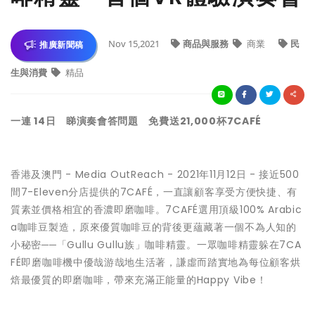
Nov 15,2021
商品與服務
商業
民
推廣新聞稿
生與消費
精品
一連 14日 睇演奏會答問題 免費送21,000杯7CAFÉ
香港及澳門
-
Media OutReach
- 2021年11月12日 - 接近500
間7-Eleven分店提供的7CAFÉ，一直讓顧客享受方便快捷、有
質素並價格相宜的香濃即磨咖啡。7CAFÉ選用頂級100% Arabic
a咖啡豆製造，原來優質咖啡豆的背後更蘊藏著一個不為人知的
小秘密──
「Gullu Gullu族」咖啡精靈
。一眾咖啡精靈躲在7CA
FÉ即磨咖啡機中優哉游哉地生活著，謙虛而踏實地為每位顧客烘
焙最優質的即磨咖啡，帶來充滿正能量的Happy Vibe！