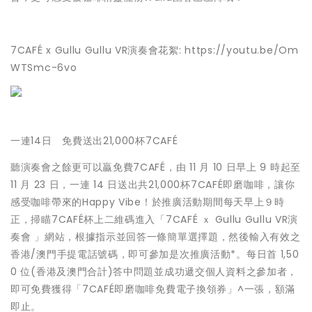
7CAFÉ x Gullu Gullu VR演奏會花絮:
https://youtu.be/Om
WTSmc-6vo
一連14日 免費送出21,000杯7CAFÉ
聽演奏會之餘更可以贏免費7CAFÉ，由 11 月 10 日早上 9 時起至
11 月 23 日，一連 14 日送出共21,000杯7CAFÉ即磨咖啡，讓你
感受咖啡帶來的Happy Vibe！於推廣活動期間每天早上９時
正，掃瞄7CAFÉ杯上二維碼進入「7CAFÉ ｘ Gullu Gullu VR演
奏會 」網站，根據指示並回答一條簡單選擇題，然後輸入有效之
香港/澳門手提電話號碼，即可參加是次推廣活動*。每日首 1,50
0 位(香港及澳門合計)答中問題並成功遞交個人資料之參加者，
即可免費獲得「7CAFÉ即磨咖啡免費電子換領券」^一張，額滿
即止。