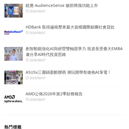
鎧應 AudienceSense 臉部辨識功能上市
2026/08/07
HDBank 取得越南歷來最大規模國際銀團社會貸款
2026/08/07
創智動能強化AI與經營雙軸競爭力 投資長受臺大EMBA
邀分享AI時代投資思維
2026/08/07
ASUSx三麗鷗耍酷聯萌 潮玩開學祭搶抱AI筆電！
2026/08/07
AMD公佈2026年第2季財務報告
2026/08/07
熱門標籤