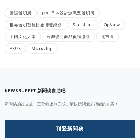
國際發明展
JDIE日本設計創意暨發明展
世界發明智慧財產聯盟總會
SocialLab
OpView
中國文化大學
台灣發明商品促進協會
北市圖
ASUS
Microchip
NEWSBUFFET 新聞稿自助吧
新聞稿的好去處，三分鐘上稿完成，最快接觸最多讀者的方案！
刊登新聞稿