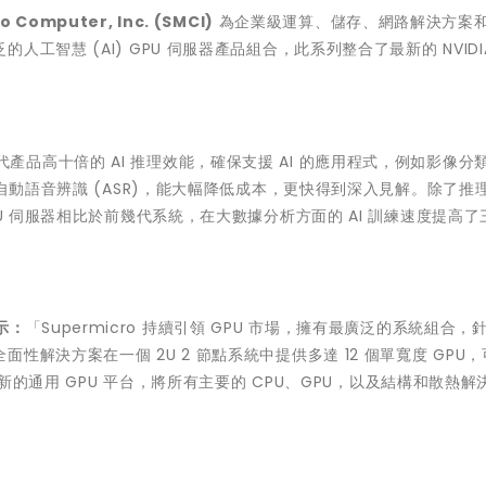
 Computer, Inc. (SMCI)
為企業級運算、儲存、網路解決方案
智慧 (AI) GPU 伺服器產品組合，此系列整合了最新的 NVIDIA
。
比前幾代產品高十倍的 AI 推理效能，確保支援 AI 的應用程式，例如影像分
自動語音辨識 (ASR)，能大幅降低成本，更快得到深入見解。除了推理
和 4-GPU 伺服器相比於前幾代系統，在大數據分析方面的 AI 訓練速度提高
表示：
「Supermicro 持續引領 GPU 市場，擁有最廣泛的系統組合，
解決方案在一個 2U 2 節點系統中提供多達 12 個單寬度 GPU
全新的通用 GPU 平台，將所有主要的 CPU、GPU，以及結構和散熱解