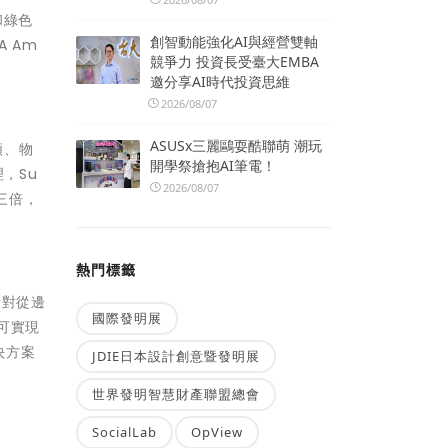
和綠色
創智動能強化AI與經營雙軸
 Am
競爭力 投資長受臺大EMBA
邀分享AI時代投資思維
2026/08/07
ASUSx三麗鷗耍酷聯萌 潮玩
類、物
開學祭搶抱AI筆電！
，Su
2026/08/07
了三倍，
熱門標籤
針對從邊
國際發明展
，可實現
決方案
JDIE日本設計創意暨發明展
世界發明智慧財產聯盟總會
SocialLab
OpView