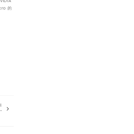
DIA
cro 的
篇
.