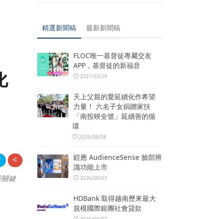
精選新聞稿
最新新聞稿
FLOC唯一基督徒專屬交友
APP，基督徒的新福音
化
2021/03/29
天上父親的愛延續化作希望
力量！ 六名子女捐贈家扶
「南投映全號」延續善的循
環
2026/08/08
鎧應 AudienceSense 臉部辨
識功能上市
等關鍵
2026/08/07
HDBank 取得越南歷來最大
規模國際銀團社會貸款
2026/08/07