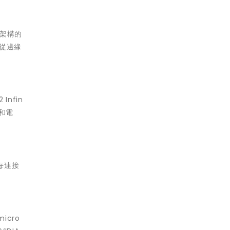
e 架構的
括從邊緣
Infin
器和電
、每連接
icro