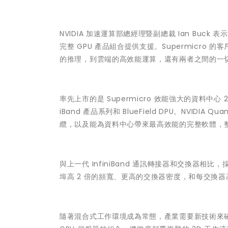
NVIDIA 加速運算部總經理暨副總裁 Ian Buck 表示：
完整 GPU 產品組合提供支援。Supermicro 
的推理，到雲端的高效能運算，還有兩者之間的一
率先上市的是 Supermicro 效能強大的資料中心 2U 和
iBand 產品系列和 BlueField DPU。NVIDI
纜，以及能為資料中心帶來最高效能的完整軟體，整個 
與上一代 InfiniBand 通訊轉接器和交換器相比，採用
埠高 2 倍的頻寬、更高的交換器密度，和每交換器高 32
隨著混合式工作環境成為常態，產業需要新技術來確保人力的技術