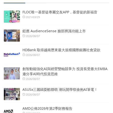
FLOC唯一基督徒專屬交友APP，基督徒的新福音
2021/03/29
鎧應 AudienceSense 臉部辨識功能上市
2026/08/07
HDBank 取得越南歷來最大規模國際銀團社會貸款
2026/08/07
創智動能強化AI與經營雙軸競爭力 投資長受臺大EMBA
邀分享AI時代投資思維
2026/08/07
ASUSx三麗鷗耍酷聯萌 潮玩開學祭搶抱AI筆電！
2026/08/07
AMD公佈2026年第2季財務報告