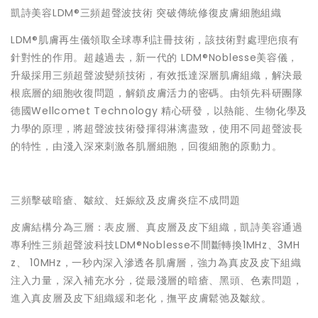
凱詩美容LDM®三頻超聲波技術 突破傳統修復皮膚細胞組織
LDM®肌膚再生儀領取全球專利註冊技術，該技術對處理疤痕有
針對性的作用。超越過去，新一代的 LDM®Noblesse美容儀，
升級採用三頻超聲波變頻技術，有效抵達深層肌膚組織，解決最
根底層的細胞收復問題，解鎖皮膚活力的密碼。由領先科研團隊
德國Wellcomet Technology 精心研發，以熱能、生物化學及
力學的原理，將超聲波技術發揮得淋漓盡致，使用不同超聲波長
的特性，由淺入深來刺激各肌層細胞，回復細胞的原動力。
三頻擊破暗瘡、皺紋、妊娠紋及皮膚炎症不成問題
皮膚結構分為三層：表皮層、真皮層及皮下組織，凱詩美容通過
專利性三頻超聲波科技LDM®Noblesse不間斷轉換1MHz、3MH
z、 10MHz，一秒內深入滲透各肌膚層，強力為真皮及皮下組織
注入力量，深入補充水分，從最淺層的暗瘡、黑頭、色素問題，
進入真皮層及皮下組織緩和老化，撫平皮膚鬆弛及皺紋。