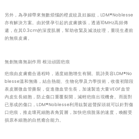
另外，為孕婦帶來無數煩惱的橙皮紋及妊娠紋，LDM®️Noblesse
亦有解決方案。由於懷孕引起的皮膚擴張，透過10MHz高頻傳
遞，在其0.3cm的深度肌層，幫助收緊及減淡紋理，重現生產前
的無痕皮膚。
無創無痛無副作用 根治頑固疤痕
疤痕由皮膚癒合過程時，過度細胞增生有關。凱詩美容LDM®No
blesse溫和無痛，結合熱能、生物化學及力學技術，收復初階段
表皮層微血管撕裂，促進微血管生長，加速製造大量VEGF血管
內皮生長細胞，防止傷口重覆裂開，減輕疤痕出現機會。而面對
已形成的傷口，LDM®Noblesse利用鈦製超聲探頭就可以針對傷
口疤痕，推走壞死細胞表角質層，加快疤痕脫落的速度，喚醒受
損原本細胞的自然癒合能力。