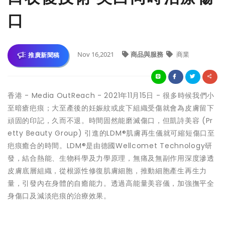
口
Nov 16,2021
商品與服務
商業
推廣新聞稿
香港 -
Media OutReach
- 2021年11月15日 -
很多時候我們小
至暗瘡疤痕；大至產後的妊娠紋或皮下組織受傷就會為皮膚留下
頑固的印記，久而不退。時間固然能磨滅傷口，但
凱詩美容 (Pr
etty Beauty Group)
引進的LDM®肌膚再生儀就可縮短傷口至
疤痕癒合的時間。LDM®是由德國Wellcomet Technology研
發，結合熱能、生物科學及力學原理，無痛及無副作用深度滲透
皮膚底層組織，從根源性修復肌膚細胞，推動細胞產生再生力
量，引發內在身體的自癒能力。透過高能量美容儀，加強撫平全
身傷口及減淡疤痕的治療效果。