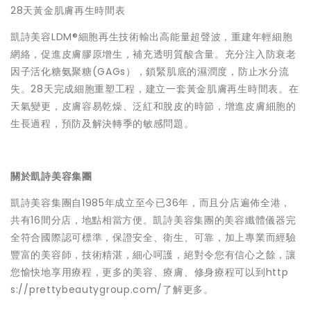
28天黃金肌膚再生時間表
凱詩美容LDM®細胞再生技術輸出高能量超聲波，重建年輕細胞
網絡，促進皮膚膠原增生，補充透明質酸含量。充分注入防衰老
因子活化糖氨聚糖(GAGs），鎖緊肌底的濕潤度，防止水分流
失。28天完成細胞重塑工程，建立一套黃金肌膚再生時間表。在
天氣變更，皮膚容易乾燥、泛紅和脫皮的時節，增進皮膚細胞的
生長過程，預防及解決轉季的敏感問題。
關於凱詩美容集團
凱詩美容集團自1985年成立至今已36年，而且分店遍佈全港，
共有16間分店，地點相當方便。凱詩美容集團的美容纖體儀器完
全符合國際認可標準，保證安全、衛生、可靠，加上專業而經驗
豐富的美容師，技術精湛，細心呵護，絕對令您有信心之餘，讓
您愉快地享用療程，更多的美容、療膚、修身療程可以到
http
s://prettybeautygroup.com/
了解更多。