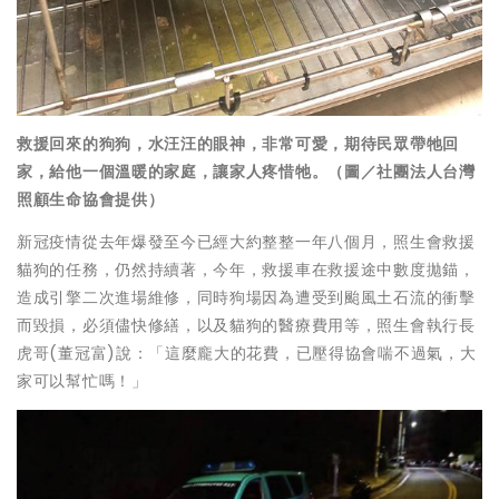
救援回來的狗狗，水汪汪的眼神，非常可愛，期待民眾帶牠回
家，給他一個溫暖的家庭，讓家人疼惜牠。（圖／社團法人台灣
照顧生命協會提供）
新冠疫情從去年爆發至今已經大約整整一年八個月，照生會救援
貓狗的任務，仍然持續著，今年，救援車在救援途中數度拋錨，
造成引擎二次進場維修，同時狗場因為遭受到颱風土石流的衝擊
而毀損，必須儘快修繕，以及貓狗的醫療費用等，照生會執行長
虎哥(董冠富)說：「這麼龐大的花費，已壓得協會喘不過氣，大
家可以幫忙嗎！」