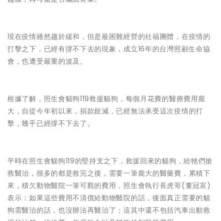
現在疫情雖然趨於緩和，但是最困難經營的社福團體，在疫情的
打擊之下，已經有撐不下去的現象，成立16年的台灣照顧生命協
會，也遭受嚴重的波及。
根據了解，照生會貓狗119救援貓狗，每個月花費的醫療費用龐
大，自從今年初以來，捐款銳減，已經無法承受這次疫情的打
擊，幾乎已經撐不下去了。
平時在照生會貓狗119的堅持支之下，救援回來的貓狗，給牠們搶
救醫治，很多的都是救完之後，需要一筆龐大的醫藥費，累積下
來，積欠動物醫院一筆可觀的費用，照生會執行長虎哥(董冠富)
表示：如果這些費用不清償給動物醫院的話，後面真正需要的貓
狗需醫治的話，也沒辦法再醫治了；這其中還不包括汽車出動救