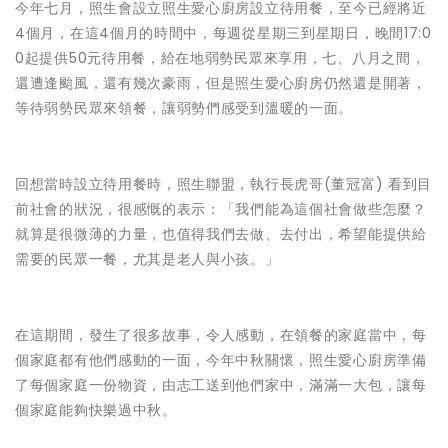
今年七月，照生會設立照生愛心廚房設立待用餐，至今已經將近
4個月，在這4個月的時間中，每週從星期三到星期日，晚間17:0
0起提供50元待用餐，給在地弱勢民眾來享用，七、八月之間，
還遭逢颱風，還有幾次豪雨，但是照生愛心廚房仍然還是開著，
等待弱勢民眾來領餐，讓弱勢們感受到溫暖的一面。
回想當時設立待用餐時，照生聯盟，執行長虎哥(董冠富) 看到目
前社會的狀況，很感慨的表示：「我們能為這個社會做些怎麼？
就算是很微薄的力量，也值得我們去做、去付出，希望能提供給
需要的民眾一餐，尤其是老人與小孩。」
在這期間，發生了很多故事，令人感動，在領餐的家庭當中，每
個家庭都有他們感動的一面，今年中秋關懷，照生愛心廚房準備
了每個家庭一份物資，由志工送到他們家中，滿滿一大包，讓每
個家庭能夠快樂過中秋。