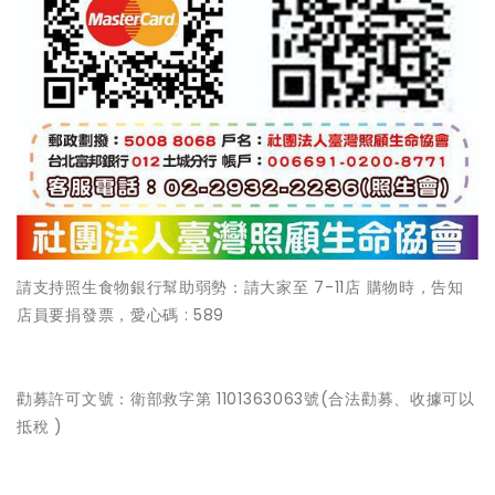
請支持照生食物銀行幫助弱勢：請大家至 7-11店 購物時，告知
店員要捐發票，愛心碼 : 589
勸募許可文號：衛部救字第 1101363063號(合法勸募、收據可以
抵稅 )