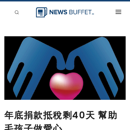
回到首頁
新聞稿分類
登入
刊登
年底捐款抵稅剩40天 幫助
毛孩子做愛心