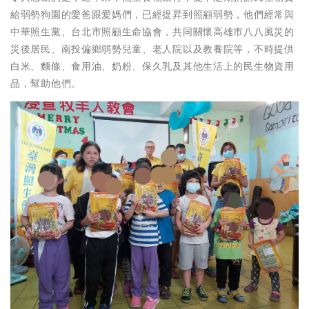
給弱勢狗園的愛爸跟愛媽們，已經提昇到照顧弱勢，他們經常與
中華照生黨、台北市照顧生命協會，共同關懷高雄市八八風災的
災後居民、南投偏鄉弱勢兒童、老人院以及教養院等，不時提供
白米、麵條、食用油、奶粉、保久乳及其他生活上的民生物資用
品，幫助他們。