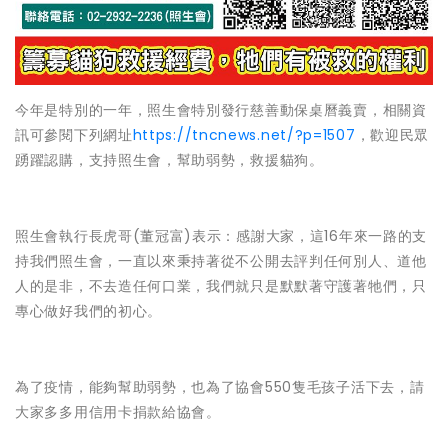
今年是特別的一年，照生會特別發行慈善動保桌曆義賣，相關資
訊可參閱下列網址
https://tncnews.net/?p=1507
，歡迎民眾
踴躍認購，支持照生會，幫助弱勢，救援貓狗。
照生會執行長虎哥(董冠富)表示：感謝大家，這16年來一路的支
持我們照生會，一直以來秉持著從不公開去評判任何別人、道他
人的是非，不去造任何口業，我們就只是默默著守護著牠們，只
專心做好我們的初心。
為了疫情，能夠幫助弱勢，也為了協會550隻毛孩子活下去，請
大家多多用信用卡捐款給協會。