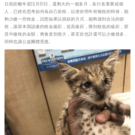
日前距離年底12月31日，還剩大約一個多月，各行各業業或個
人，已經在思考如何為自己節稅，以便於明年初報稅的時候，能
夠少繳一些稅金，試想如果以捐款的方式，能夠達到合法的節
稅，讓原本因該繳的稅金級距，從高級距，降到較低的級距，那
其中繳稅的金額，將會差別很大，甚至於也許還可以少繳很多，
同時也讓公益團體受惠。