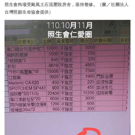
照生會狗場受颱風土石流壓毀房舍，亟待整修。（圖／社團法人
台灣照顧生命協會提供）