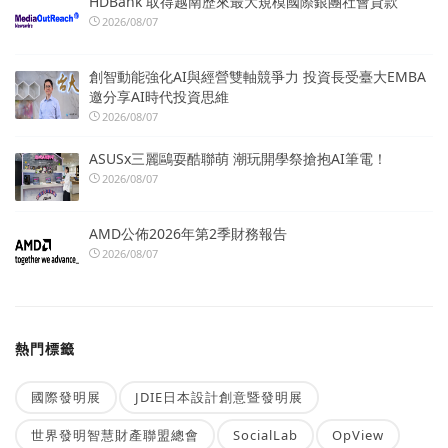
HDBank 取得越南歷來最大規模國際銀團社會貸款
2026/08/07
創智動能強化AI與經營雙軸競爭力 投資長受臺大EMBA
邀分享AI時代投資思維
2026/08/07
ASUSx三麗鷗耍酷聯萌 潮玩開學祭搶抱AI筆電！
2026/08/07
AMD公佈2026年第2季財務報告
2026/08/07
熱門標籤
國際發明展
JDIE日本設計創意暨發明展
世界發明智慧財產聯盟總會
SocialLab
OpView