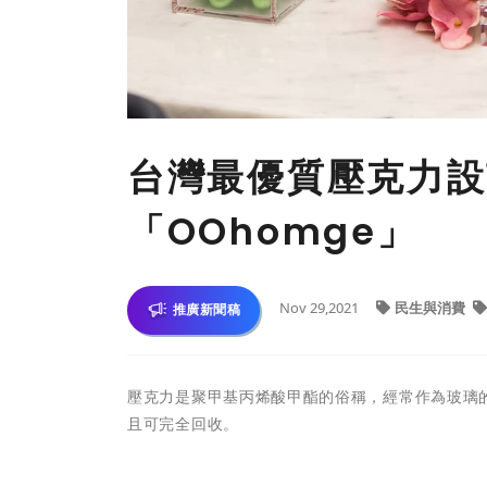
台灣最優質壓克力設
「OOhomge」
Nov 29,2021
民生與消費
推廣新聞稿
壓克力是聚甲基丙烯酸甲酯的俗稱，經常作為玻璃
且可完全回收。