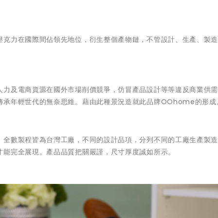
壓克力在國際間佔領先地位，衍生整個產物鏈，不管設計、生產、製
人力及電商資源在國外市場削價競爭，仿冒產品設計等等違反商業供
承年輕世代的無奈思維。藉由此種景況造就此品牌OOhome的形成
、全數製程皆為台灣工廠，不同的設計品項，分列不同的工廠生產製
才能完全展現。產品品質把關嚴謹，尺寸厚度誠如所示。