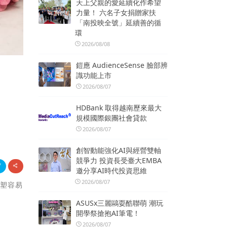
天上父親的愛延續化作希望
力量！ 六名子女捐贈家扶
「南投映全號」延續善的循
環
2026/08/08
鎧應 AudienceSense 臉部辨
識功能上市
2026/08/07
HDBank 取得越南歷來最大
規模國際銀團社會貸款
2026/08/07
創智動能強化AI與經營雙軸
競爭力 投資長受臺大EMBA
邀分享AI時代投資思維
2026/08/07
雕塑容易
ASUSx三麗鷗耍酷聯萌 潮玩
開學祭搶抱AI筆電！
2026/08/07