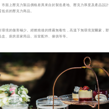
，市面上壓克力製品價格差異來自於製造產地、壓克力厚度及產品設
質低劣的壓克力商品。
對環境的傷害極少。經燃燒後的煙霧無毒性，高溫下無環境賀爾蒙，
品盒、廚房居家用品、浴室配件、傢俱等等。