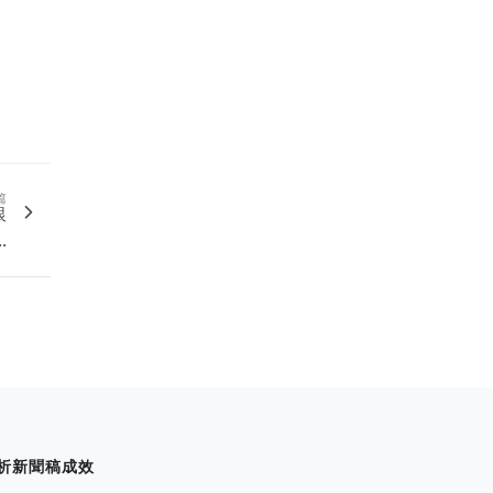
篇
銀
.
析新聞稿成效