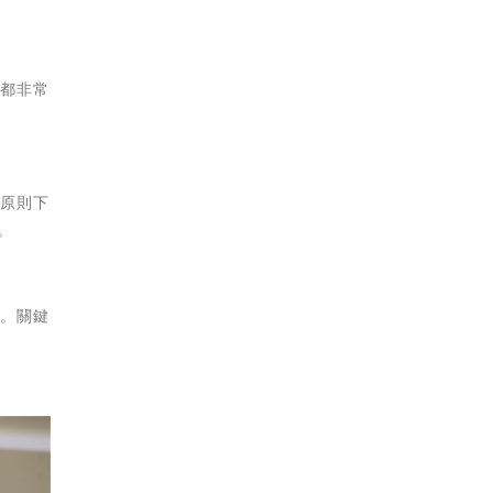
造都非常
需原則下
。
造。關鍵