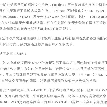
供全球企業高品質的網路安全服務，Fortinet 五年前就率先將安全驅
的新型態工作模式成為主流，Fortinet 不斷優化安全 SD-WAN
k Access，ZTNA） 及安全 SD-WAN 的供應商。此外， FortiGa
rewall）旨在提供進階安全和威脅防護，可在不影響企業安全營運的情況下擴
選為領導者即能再次證明Fortinet的創新能力。」
使全球客戶快速適應遠端工作型態，並確保所有使用者及網路設備的
-WAN 解決方案，致力於滿足客戶當前和未來的需求。
例，以下為五大功能：
，許多企業仍採用隨地辦公做為新型態工作模式，因此如何確保遠距
tinet 致力提供良好的使用者體驗、進階安全性，以及完整的可視性
無須額外費用即可將零信任網路存取內建至 Fortinet 安全SD-
還能消除太多設備交互運作的困擾，將防禦面擴展到整個分支機構的邊緣。
WAN採用安全驅動網路，並在FortiOS 作業系統的全面支援下，整合 SD-W
Firewall）及進階路由功能，來簡化廣域網路架構，此舉不僅能提高營運效
全 SD-WAN更內建業界唯一的 SD-WAN ASIC晶片，企業可以兼顧