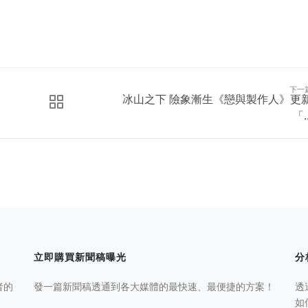
下一
冰山之下 險象漸生《戀與製作人》更
「..
立即購買新聞稿曝光
分
者的
發一篇新聞稿透通到各大媒體的最快速、最便捷的方案！
透
如