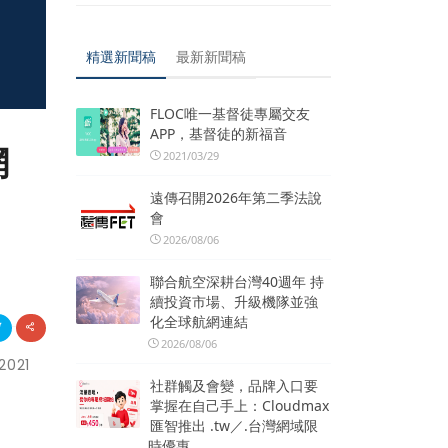
精選新聞稿
最新新聞稿
FLOC唯一基督徒專屬交友
APP，基督徒的新福音
網
2021/03/29
遠傳召開2026年第二季法說
會
2026/08/06
聯合航空深耕台灣40週年 持
續投資市場、升級機隊並強
化全球航網連結
2026/08/06
021
社群觸及會變，品牌入口要
掌握在自己手上：Cloudmax
匯智推出 .tw／.台灣網域限
時優惠