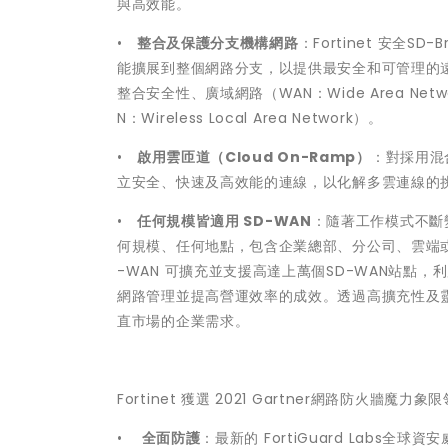
與高效能。
•
整合及保護分支機構網路
：Fortinet 安全SD-
能擴展到整個網路分支，以提供最安全和可管理的遠端分
整合安全性、廣域網路（WAN：Wide Area Netwo
N：Wireless Local Area Network）。
•
啟用雲匝道（Cloud On-Ramp）
：對採用混合
立安全、快速及高效能的連線，以化解多雲連線的
•
任何規模皆適用 SD-WAN
：隨著工作模式不斷
何規模、任何地點，包含企業總部、分公司、雲端或家庭辦
-WAN 可擴充並支援高達上萬個SD-WAN站點，利用
網路管理並提高營運效率的成效。透過高擴充性及靈活的F
直市場的企業需求。
Fortinet 獲選 2021 Gartner網路防火牆魔力
•
全面防護
：最新的 FortiGuard Lab