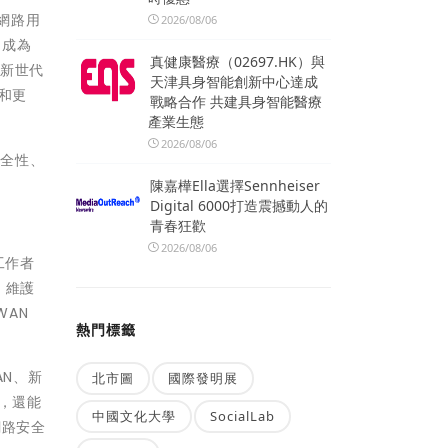
動網路用
2026/08/06
，成為
真健康醫療（02697.HK）與
te新世代
天津具身智能創新中心達成
展和更
戰略合作 共建具身智能醫療
產業生態
2026/08/06
安全性、
陳嘉樺Ella選擇Sennheiser
Digital 6000打造震撼動人的
青春狂歡
2026/08/06
工作者
，維護
WAN
熱門標籤
AN、新
北市圖
國際發明展
率，還能
中國文化大學
SocialLab
網路安全