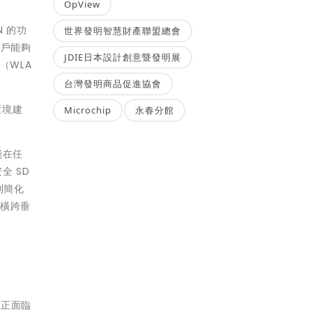
OpView
AN 的功
世界發明智慧財產聯盟總會
客戶能夠
JDIE日本設計創意暨發明展
路（WLA
台灣發明商品促進協會
環境建
Microchip
永春分館
能在任
全 SD
到簡化
、橫跨垂
業正面臨