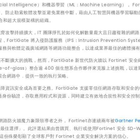
Intelligence）和機器學習（ML：Machine Learning）， Fort
、防止勒索軟體攻擊並避免業務中斷，藉由人工智慧與機器學習驅動的F
混合和超大規模架構的組織。
脅攻擊持續擴大，IT 團隊掙扎於如何化解數量龐大且日趨複雜的網
ate 將入侵防護服務（IPS：Intrusion Prevention Syst
服務與軟體定義廣域網路等網路功能整合，以達成業界最佳的總體擁
大的挑戰，然而，FortiGate 新世代防火牆以 Fortinet 安
e-of-glass）整合逾 400 個生態系合作夥伴來克服上述挑戰，以
混合網路中．提供一致的執行策略。
資訊安全成為首要之務。FortiGate 支援零信任網路存取和安全
過身份驗證，存取應用程式和資源，同時建立有效地合規性和安全控
及網路防火牆魔力象限領導者之外， Fortinet亦連續兩年被
Gartner Pe
選擇」。此評選結果由曾購買、執行或使用Fortinet 安全 SD-W
為這份殊榮彰顯了全球客戶對 Fortinet 企業安全解決方案的信心。