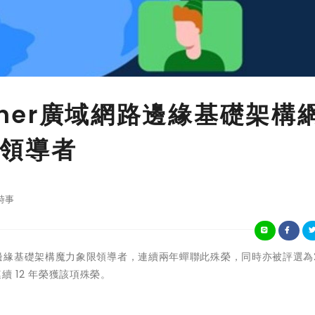
artner廣域網路邊緣基礎架構
領導者
時事
年廣域網路邊緣基礎架構魔力象限領導者，連續兩年蟬聯此殊榮，同時亦被評選為2
連續 12 年榮獲該項殊榮。