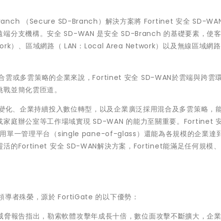
Branch （Secure SD-Branch）解決方案將 Fortinet 安全 SD-W
支機構。安全 SD-WAN 是安全 SD-Branch 的基礎要素，使
rk）、區域網路（ LAN：Local Area Network）以及無線區域網
雲或多雲策略的企業來說，Fortinet 安全 SD-WAN於雲端與跨雲
挑戰並簡化雲匝道。
變化、企業持續投入數位轉型，以及企業廣泛採用混合及多雲策略，
公室等工作場域實現 SD-WAN 的能力至關重要。Fortinet 安
單一管理平台（single pane-of-glass）還能為各規模的企業達
ortinet 安全 SD-WAN解決方案，Fortinet能滿足任何規模
象限領導者殊榮，源於 FortiGate 的以下優勢：
s全球資安威脅報告指出，勒索軟體攻擊年成長十倍，數位面攻擊不斷擴大，企