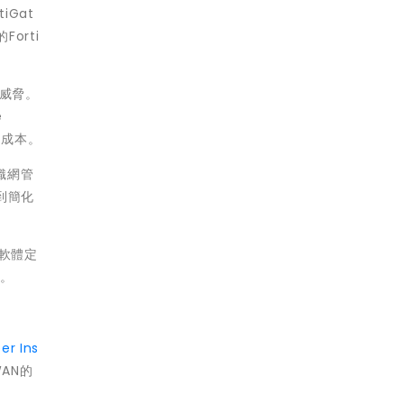
iGat
orti
路威脅。
e
有成本。
全織網管
達到簡化
的軟體定
制。
er Ins
AN的