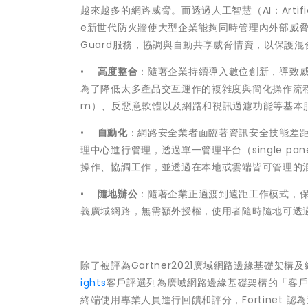
越來越多的網路威脅。而透過人工智慧（AI：Artificial 
e新世代防火牆使大型企業能夠同時管理內外部威脅
Guard服務，協調與自動共享威脅情資，以保護
•
高度整合
：隨著企業持續導入數位創新，導致威
為了降低太多產品交互運作的複雜度與簡化操作流程，FortiG
m）、反惡意軟體以及網路和視訊過濾功能等基本
•
自動化
：網路安全業者面臨著資訊安全技能差距不斷擴
理中心進行管理，透過單一管理平台（single pan
操作、協調工作，並透過在本地或雲端皆可管理的
•
隨地辦公
：隨著企業正過渡到遠距工作模式，保障
義廣域網路，無需額外授權，使用者隨時隨地可透
除了被評為Gartner2021廣域網路邊緣基礎架構
ights
客戶評選列為廣域網路邊緣基礎架構的「客戶最佳
終端使用專業人員進行回饋和評分，Fortinet 認