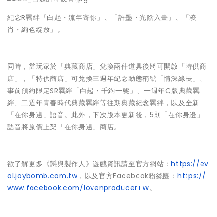
紀念R羈絆「白起・流年寄你」、「許墨・光陰入畫」、「凌
肖・絢色綻放」。
同時，當玩家於「典藏商店」兌換兩件道具後將可開啟「特供商
店」，「特供商店」可兌換三週年紀念動態稱號「情深緣長」、
事前預約限定SR羈絆「白起・千鈞一髮」、一週年Q版典藏羈
絆、二週年青春時代典藏羈絆等往期典藏紀念羈絆，以及全新
「在你身邊」語音。此外，下次版本更新後，5則「在你身邊」
語音將原價上架「在你身邊」商店。
欲了解更多《戀與製作人》遊戲資訊請至官方網站：
https://ev
ol.joybomb.com.tw
，以及官方Facebook粉絲團：
https://
www.facebook.com/lovenproducerTW
。