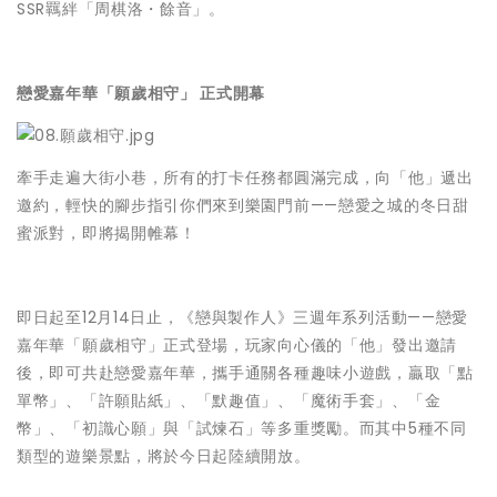
SSR羈絆「周棋洛・餘音」。
戀愛嘉年華「願歲相守」 正式開幕
牽手走遍大街小巷，所有的打卡任務都圓滿完成，向「他」遞出
邀約，輕快的腳步指引你們來到樂園門前——戀愛之城的冬日甜
蜜派對，即將揭開帷幕！
即日起至12月14日止，《戀與製作人》三週年系列活動——戀愛
嘉年華「願歲相守」正式登場，玩家向心儀的「他」發出邀請
後，即可共赴戀愛嘉年華，攜手通關各種趣味小遊戲，贏取「點
單幣」、「許願貼紙」、「默趣值」、「魔術手套」、「金
幣」、「初識心願」與「試煉石」等多重獎勵。而其中5種不同
類型的遊樂景點，將於今日起陸續開放。