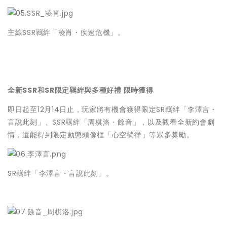
主線SSR羈絆「凌肖・疾速危機」。
全新SSR和SR限定羈絆與多種好禮 限時獲得
即日起至12月14日止，玩家將有機會獲得限定SR羈絆「李澤言・
言說此刻」、SSR羈絆「周棋洛・餘音」，以及觀看全新約會劇
情，還能得到限定動態頭像框「心空徜徉」等眾多獎勵。
SR羈絆「李澤言・言說此刻」。