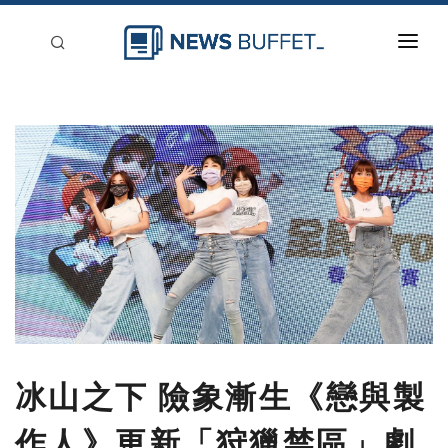
回到首頁
新聞稿分類
登入
刊登
冰山之下 險象漸生《戀與製
作人》更新「狩獵禁區」劇