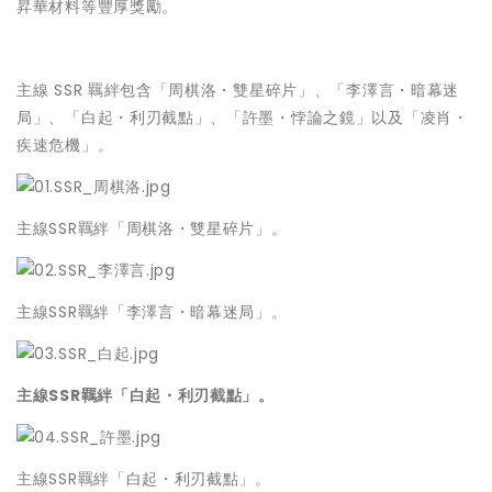
昇華材料等豐厚獎勵。
主線 SSR 羈絆包含「周棋洛・雙星碎片」、「李澤言・暗幕迷
局」、「白起・利刃截點」、「許墨・悖論之鏡」以及「凌肖・
疾速危機」。
主線SSR羈絆「周棋洛・雙星碎片」。
主線SSR羈絆「李澤言・暗幕迷局」。
主線SSR羈絆「白起・利刃截點」。
主線SSR羈絆「白起・利刃截點」。