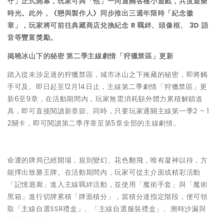
守」正式開幕，玩家可與「他」一同通關各種小遊戲，共度遊樂
時光。此外，《戀與製作人》同步推出三週年限時「紀念徽
章」，玩家將可前往典藏商店兌換紀念 R 羈絆、頭像框、 3D 語
音等豐富獎勵。
揭曉冰山下的秘密 第二季主線劇情「狩獵禁區」更新
踏入從未涉足過的狩獵禁區，城市冰山之下掩藏的秘密，即將觸
手可及。即日起至12月14日止，主線第二季劇情「狩獵禁區」更
新6至9章，在活動期間內，玩家無需消耗額外體力累積解鎖道
具，即可直接閱讀新章節。同時，只要玩家通關主線第一季2 – 1
2關卡，即可閱讀第二季序章至第5章全部的主線劇情。
命運的牌局已經開場，規則變幻、花色翻飛，唯有凝神以待，方
能擇出致勝王牌。在活動期間內，玩家可從主介面或精彩活動
「記憶迴廊」進入主線羈絆活動，並使用「魔術手套」與「魔術
黑箱」進行切牌累積「牌面積分」，當積分達指定階段，便可領
取「主線自選SSR禮盒」、「主線自選服裝禮盒」、溯時沙漏與