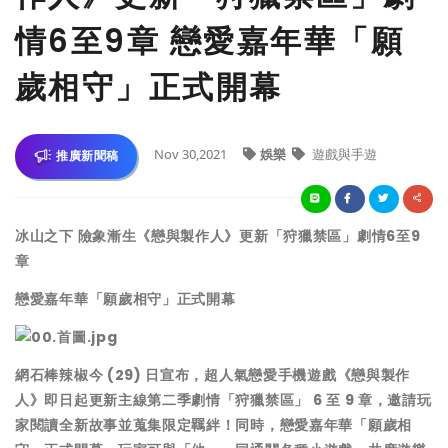
情6至9章 戀愛嘉年華「願
歲相守」正式開幕
Nov 30,2021
娛樂
遊戲與手遊
推廣新聞稿
冰山之下 險象漸生《戀與製作人》更新「狩獵禁區」劇情6至9
章
戀愛嘉年華「願歲相守」正式開幕
網石棒辣椒今 (29) 日宣布，超人氣戀愛手機遊戲《戀與製作
人》即日起更新主線第二季劇情「狩獵禁區」 6 至 9 章，邀請玩
家閱讀全新故事並蒐集限定羈絆！同時，戀愛嘉年華「願歲相