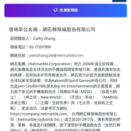
推廣新聞稿
發佈單位名稱：網石棒辣椒股份有限公司
新聞聯絡人：Cathy Zhang
聯絡電話：02-77207999
聯絡信箱：
peicizhang.tw@netmarble.com
網石集團（Netmarble Corporation）簡介 2000年成立於韓國，
網石集團為是全球頂尖的手機遊戲開發和發行商，透過其擁有知名
的商標，並與知名IP所有權者合作，網石致力於提升遊戲體驗並使
全球玩家享受娛樂。作為Kabam與SpinX Games的母公司，同時
也是Jam City和HYBE(原名Big Hit Entertainment)的主要股東，網
石旗下多元的手機遊戲包含《我獨自升級: ARISE》、《放置七騎
士》、《神之塔：New World》、《天堂2：革命》、《MARVEL
未來之戰》、《二之國：交錯世界》與《七大罪：光與暗之交
戰》。更多資訊，請參考官方網站
https://company.netmarble.com。 台灣網石棒辣椒股份有限公
司（Netmarble Joybomb Inc.）成立於2012年7月，擁有專業的營
運、業務、客服及行銷團隊。旗下運營的手機遊戲包含《全民打棒
球Pro》及《棒球殿堂》，此外也協助母公司網石集團