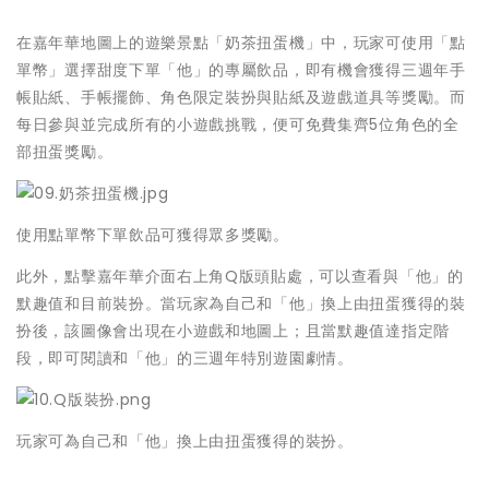
在嘉年華地圖上的遊樂景點「奶茶扭蛋機」中，玩家可使用「點
單幣」選擇甜度下單「他」的專屬飲品，即有機會獲得三週年手
帳貼紙、手帳擺飾、角色限定裝扮與貼紙及遊戲道具等獎勵。而
每日參與並完成所有的小遊戲挑戰，便可免費集齊5位角色的全
部扭蛋獎勵。
使用點單幣下單飲品可獲得眾多獎勵。
此外，點擊嘉年華介面右上角Q版頭貼處，可以查看與「他」的
默趣值和目前裝扮。當玩家為自己和「他」換上由扭蛋獲得的裝
扮後，該圖像會出現在小遊戲和地圖上；且當默趣值達指定階
段，即可閱讀和「他」的三週年特別遊園劇情。
玩家可為自己和「他」換上由扭蛋獲得的裝扮。