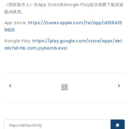
《戀與製作人》在App Store與Google Play提供免費下載與遊
戲內購買。
App Store:
https://itunes.apple.com/tw/app/id139435
9825
Google Play:
https://play.google.com/store/apps/det
ails?id=hk.com.joybomb.evol