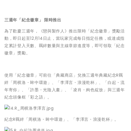
三週年「紀念徽章」 限時推出
為了歡慶三週年，《戀與製作人》推出限時「紀念徽章」獎勵活
動，即日起至12月14日止，當玩家完成每日指定任務，或達成指
定累計登入天數、羈絆數量與主線章節進度等，即可領取「紀念
徽章」獎勵。
使用「紀念徽章」可前往「典藏商店」兌換三週年典藏紀念R羈
絆「周棋洛・眸中環遊」、「李澤言・浪漫乾杯」、「白起・流
年寄你」、「許墨・光陰入畫」、「凌肖・絢色綻放」與三週年
紀念頭像框「彩之語」。
紀念R羈絆「周棋洛・眸中環遊」、「李澤言・浪漫乾杯」。