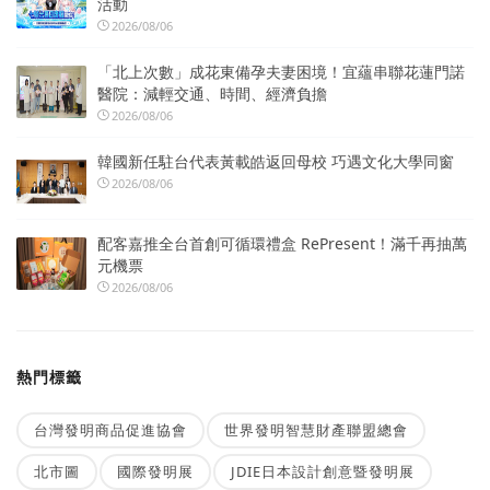
活動
2026/08/06
「北上次數」成花東備孕夫妻困境！宜蘊串聯花蓮門諾
醫院：減輕交通、時間、經濟負擔
2026/08/06
韓國新任駐台代表黃載皓返回母校 巧遇文化大學同窗
2026/08/06
配客嘉推全台首創可循環禮盒 RePresent！滿千再抽萬
元機票
2026/08/06
熱門標籤
台灣發明商品促進協會
世界發明智慧財產聯盟總會
北市圖
國際發明展
JDIE日本設計創意暨發明展