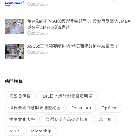
2026/08/07
創智動能強化AI與經營雙軸競爭力 投資長受臺大EMBA
邀分享AI時代投資思維
2026/08/07
ASUSx三麗鷗耍酷聯萌 潮玩開學祭搶抱AI筆電！
2026/08/07
熱門標籤
國際發明展
JDIE日本設計創意暨發明展
世界發明智慧財產聯盟總會
SocialLab
OpView
中國文化大學
台灣發明商品促進協會
北市圖
ASUS
Microchip