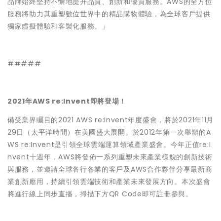
品牌始終堅持不懈地提升品質、創新和優質服務。AWS的全方位
服務將助力其重塑數位世界中的精品購物體驗，為全球客戶提供
獨家虛擬體驗和客製化服務。」
#####
2021年AWS re:Invent即將登場！
備受業界矚目的2021 AWS re:Invent年度盛會，將於2021年11月
29日（太平洋時間）在美國盛大展開。於2012年第一次舉辦的A
WS re:Invent是引領全球雲端運算領域產業盛會。今年正值re:I
nvent十週年，AWS將發佈一系列重塑未來產業樣貌的創新技術
與服務，並邀請全球各行各業的客戶及AWS合作夥伴分享最新商
業創新應用，持續引領雲端技術和產業未來發展方向。本次盛會
將進行線上同步直播，掃描下方QR Code即可註冊參與。