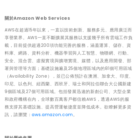
關於Amazon Web Services
AWS在超過15年以來，一直以技術創新、服務多元、應用廣泛而
享譽業界。AWS一直不斷擴展其服務以支援幾乎所有雲端工作負
載，目前提供超過200項功能完善的服務，涵蓋運算、儲存、資
料庫、網路、資料分析、機器學習與人工智慧、物聯網、行動、
安全、混合雲、虛擬實境與擴增實境、媒體，以及應用開發、部
署與管理等方面；基礎設施遍及25個地理區域內的81個可用區域
（Availability Zone），並已公佈預計在澳洲、加拿大、印度、
印尼、以色列、紐西蘭、西班牙、瑞士和阿拉伯聯合大公國新建
9個區域及27個可用區域。包括發展迅速的新創公司、大型企業
和政府機構在內，全球數百萬客戶都信賴AWS，透過AWS的服
務支撐其基礎設施、提高營運敏捷度並降低成本。欲瞭解更多資
訊，請瀏覽：
aws.amazon.com
。