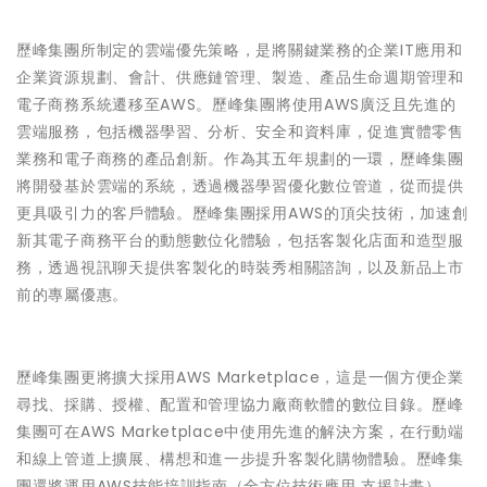
歷峰集團所制定的雲端優先策略，是將關鍵業務的企業IT應用和
企業資源規劃、會計、供應鏈管理、製造、產品生命週期管理和
電子商務系統遷移至AWS。歷峰集團將使用AWS廣泛且先進的
雲端服務，包括機器學習、分析、安全和資料庫，促進實體零售
業務和電子商務的產品創新。作為其五年規劃的一環，歷峰集團
將開發基於雲端的系統，透過機器學習優化數位管道，從而提供
更具吸引力的客戶體驗。歷峰集團採用AWS的頂尖技術，加速創
新其電子商務平台的動態數位化體驗，包括客製化店面和造型服
務，透過視訊聊天提供客製化的時裝秀相關諮詢，以及新品上市
前的專屬優惠。
歷峰集團更將擴大採用AWS Marketplace，這是一個方便企業
尋找、採購、授權、配置和管理協力廠商軟體的數位目錄。歷峰
集團可在AWS Marketplace中使用先進的解決方案，在行動端
和線上管道上擴展、構想和進一步提升客製化購物體驗。歷峰集
團還將運用AWS技能培訓指南（全方位技術應用 支援計畫），