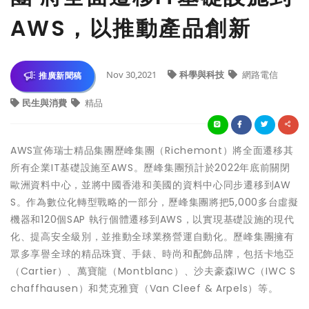
AWS，以推動產品創新
Nov 30,2021
科學與科技
網路電信
推廣新聞稿
民生與消費
精品
AWS宣佈瑞士精品集團歷峰集團（Richemont）將全面遷移其
所有企業IT基礎設施至AWS。歷峰集團預計於2022年底前關閉
歐洲資料中心，並將中國香港和美國的資料中心同步遷移到AW
S。作為數位化轉型戰略的一部分，歷峰集團將把5,000多台虛擬
機器和120個SAP 執行個體遷移到AWS，以實現基礎設施的現代
化、提高安全級別，並推動全球業務營運自動化。歷峰集團擁有
眾多享譽全球的精品珠寶、手錶、時尚和配飾品牌，包括卡地亞
（Cartier）、萬寶龍（Montblanc）、沙夫豪森IWC（IWC S
chaffhausen）和梵克雅寶（Van Cleef & Arpels）等。