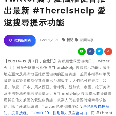
出最新 #TherelsHelp 愛
滋搜尋提示功能
Dec 01,2021
新聞
新聞時事
推廣新聞稿
【2021 年 12 月 1 日，台北訊】
為響應世界愛滋病日，Twitter
今（1）日於全球推出延伸 #ThereIsHelp 搜尋提示功能，廣泛
地在亞太及美洲地區推廣愛滋病的正確資訊，並同步攜手中華民
國愛滋感染者權益促進會推出台灣版本，人們也可在香港、印
尼、印度、日本、馬來西亞、菲律賓、新加坡、泰國、拉丁美洲
及美國等地使用該搜尋提示。#ThereIsHelp 搜尋提示將提供實
用與公信力兼備的愛滋病資訊，鼓勵人們在需要時適時尋求協
助。除了愛滋病議題，Twitter也長期關注如
心理健康與自殺預
防
、
疫苗接種
、
COVID-19
、
性別暴力
及
言論自由
，而 #ThereI