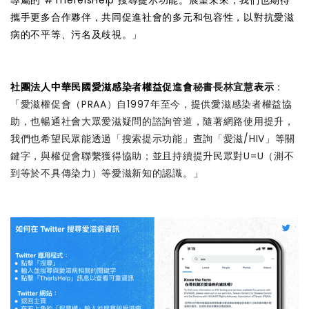
攜手更多合作夥伴，共同促進社會的多元和包容性，以對抗愛滋
病的不平等、污名及歧視。」
社團法人中華民國愛滋感染者權益促進會
秘書長林宜慧
表示
：
「
愛滋權促會（PRAA）自1997年至今，提供愛滋感染者權益協
助，也暢通社會大眾愛滋疑問的諮詢管道，隨著網路使用提升，
我們也希望民眾能透過「搜索提示功能」查詢「愛滋/HIV」等關
鍵字，與權促會聯繫獲得協助；並且持續提升民眾對U=U（測不
到等於不具傳染力）等愛滋新知的認識。
」