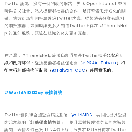
Twitter認為，擁有一個開放的網路世界 #OpenInternet 並同
時與公民社會、私人機構和社群的合作，是打擊愛滋汙名化的關
鍵。地方組織能夠持續透過Twitter辨識、聯繫過去較難被識別
的弱勢族群，並同時讓更多人知道Twitter上存在 #ThereIsHel
p 的通知服務，讓這些組織的努力更加完整。
在台灣，#ThereIsHelp愛滋病毒通知是Twitter攜手
非營利組
織和政府夥伴：
愛滋感染者權益促進會
（
@PRAA_Taiwan
）和
衛生福利部疾病管制署（
@Taiwan_CDC
）共同實現的。
#WorldAIDSDay 表情符號
Twitter也與聯合國愛滋病規劃署（
@UNAIDS
）共同推出具愛滋
防治意義的「
紅絲帶表情符號」
，提升眾對於愛滋病毒的意識與
認知。表情符號已於11月24號上線，只要在12月5日前在Twitter