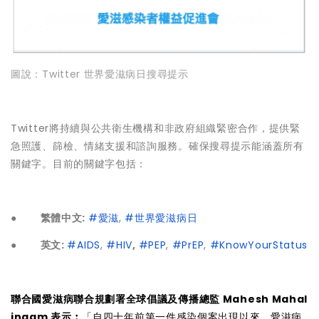
圖說：Twitter 世界愛滋病日搜尋提示
Twitter將持續與公共衛生機構和非政府組織緊密合作，提供緊
急照護、篩檢、情緒支援和諮詢服務。確保搜尋提示能涵蓋所有
關鍵字。目前的關鍵字包括：
●
繁體中文:
#愛滋
,
#世界愛滋病日
●
英文:
#AIDS
,
#HIV
,
#PEP
,
#PrEP
,
#KnowYourStatus
聯合國愛滋病聯合規劃署全球倡議及傳播總監 Mahesh Mahal
ingam 表示︰
「自四十年前第一件感染個案出現以來，愛滋病