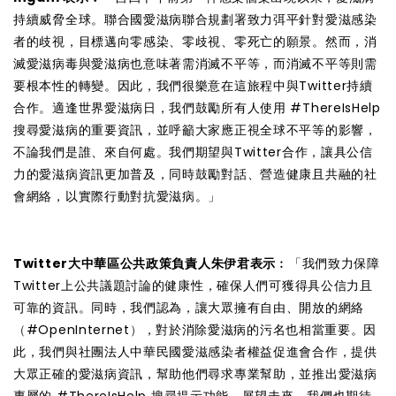
持續威脅全球。聯合國愛滋病聯合規劃署致力弭平針對愛滋感染
者的歧視，目標邁向零感染、零歧視、零死亡的願景。然而，消
滅愛滋病毒與愛滋病也意味著需消滅不平等，而消滅不平等則需
要根本性的轉變。因此，我們很樂意在這旅程中與Twitter持續
合作。適逢世界愛滋病日，我們鼓勵所有人使用 #ThereIsHelp
搜尋愛滋病的重要資訊，並呼籲大家應正視全球不平等的影響，
不論我們是誰、來自何處。我們期望與Twitter合作，讓具公信
力的愛滋病資訊更加普及，同時鼓勵對話、營造健康且共融的社
會網絡，以實際行動對抗愛滋病。」
Twitter大中華區公共政策負責人朱伊君表示
︰「我們致力保障
Twitter上公共議題討論的健康性，確保人們可獲得具公信力且
可靠的資訊。同時，我們認為，讓大眾擁有自由、開放的網絡
（
#OpenInternet
）
，對於消除愛滋病的污名也相當重要。因
此，我們與社團法人中華民國愛滋感染者權益促進會合作，提供
大眾正確的愛滋病資訊，幫助他們尋求專業幫助，並推出愛滋病
專屬的 #ThereIsHelp 搜尋提示功能。展望未來，我們也期待