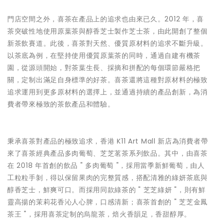
門店空間之外，喜茶在產品上的追求也由來已久。2012 年，喜
茶突破性地使用原葉茶與醇香芝士製作芝士茶，由此開創了整個
新茶飲賽道。此後，喜茶對天然、優質原材料的追求不斷升級。
以茶底為例，在堅持使用優質原葉茶的同時，通過自建有機茶
園，從源頭開始，對茶葉生長、採摘和拼配的每個環節嚴格把
關，定制出滿足自身標準的好茶。喜茶還將這種對原材料的極致
追求運用到更多原材料的選擇上，並通過持續的產品創新，為消
費者帶來極致的茶飲產品和體驗。
秉承喜茶對產品的極致追求，香港 K11 Art Mall 新店為消費者帶
來了喜茶經典產品多肉葡萄、芝芝茗茶系列飲品。其中，由喜茶
在 2018 年首創的飲品 " 多肉葡萄 "，採用當季新鮮葡萄，由人
工粒粒手剝，得以保留果肉的完整質感，搭配清雅的綠妍茶底與
醇香芝士，鮮爽可口。而採用同款綠茶的 " 芝芝綠妍 "，則有鮮
靈高揚的茉莉花香沁人心脾，口感清新；喜茶首創的 " 芝芝金鳳
茶王 "，採用喜茶定制的烏龍茶，焙火香韻足，香甜醇厚。