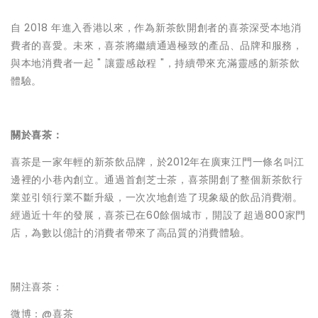
自 2018 年進入香港以來，作為新茶飲開創者的喜茶深受本地消
費者的喜愛。未來，喜茶將繼續通過極致的產品、品牌和服務，
與本地消費者一起 " 讓靈感啟程 "，持續帶來充滿靈感的新茶飲
體驗。
關於喜茶：
喜茶是一家年輕的新茶飲品牌，於2012年在廣東江門一條名叫江
邊裡的小巷內創立。通過首創芝士茶，喜茶開創了整個新茶飲行
業並引領行業不斷升級，一次次地創造了現象級的飲品消費潮。
經過近十年的發展，喜茶已在60餘個城市，開設了超過800家門
店，為數以億計的消費者帶來了高品質的消費體驗。
關注喜茶：
微博：@喜茶