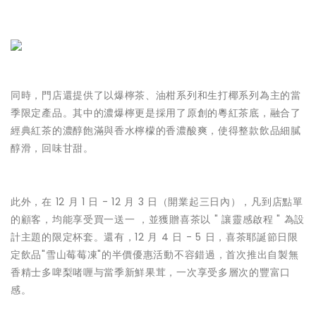
同時，門店還提供了以爆檸茶、油柑系列和生打椰系列為主的當
季限定產品。其中的濃爆檸更是採用了原創的粵紅茶底，融合了
經典紅茶的濃醇飽滿與香水檸檬的香濃酸爽，使得整款飲品細膩
醇滑，回味甘甜。
此外，在 12 月 1 日 - 12 月 3 日（開業起三日內），凡到店點單
的顧客，均能享受買一送一 ，並獲贈喜茶以 " 讓靈感啟程 " 為設
計主題的限定杯套。還有，12 月 4 日 - 5 日，喜茶耶誕節日限
定飲品"雪山莓莓凍"的半價優惠活動不容錯過，首次推出自製無
香精士多啤梨啫喱与當季新鮮果茸，一次享受多層次的豐富口
感。