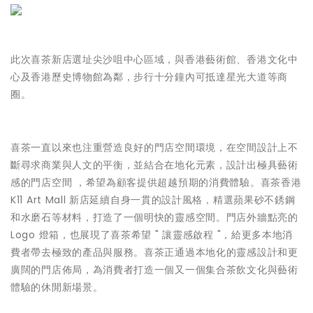
此次喜茶新店選址尖沙咀中心區域，與香港藝術館、香港文化中
心及香港歷史博物館為鄰，步行十分鐘內可抵達星光大道等商
圈。
喜茶一直以來也注重營造良好的門店空間環境，在空間設計上不
斷尋求商業與人文的平衡，並結合在地化元素，設計出極具藝術
感的門店空間 ，希望為顧客提供超越預期的消費體驗。喜茶香港
K11 Art Mall 新店延續自身一貫的設計風格，精選蘋果砂不銹鋼
和水磨石等材料，打造了一個明快的靈感空間。門店外牆點亮的
Logo 燈箱，也展現了喜茶希望 " 讓靈感啟程 "，給更多本地消
費者帶去極致的產品與服務。喜茶正通過本地化的靈感設計和更
廣闊的門店佈局，為消費者打造一個又一個集合茶飲文化與藝術
體驗的休閒新場景。