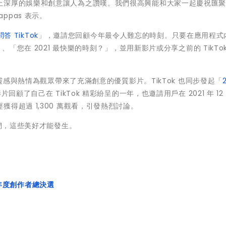
深厚的娛樂和創意讓人為之讚嘆。我們很高興能和大家一起慶祝匯聚在 
appas 表示。
問答 TikTok
」，邀請您回顧今年最令人難忘的時刻。只要在應用程式
、「您在 2021 最快樂的時刻？」，並用新影片或分享之前的 TikTo
用靈感與熱情為觀眾帶來了充滿創意的優質影片。TikTok 也同步發起「
顧了自己在 TikTok 精彩紛呈的一年，也邀請用戶在 2021 年 12 月
得超過 1,300 萬觀看，引發熱烈討論。
您們，這些美好才能發生。
k 年度創作者總決選