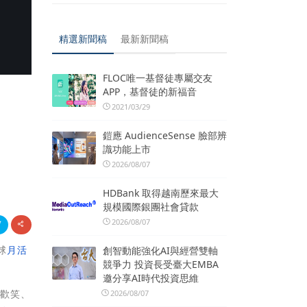
精選新聞稿
最新新聞稿
FLOC唯一基督徒專屬交友
APP，基督徒的新福音
2021/03/29
鎧應 AudienceSense 臉部辨
識功能上市
2026/08/07
HDBank 取得越南歷來最大
規模國際銀團社會貸款
2026/08/07
球
月活
創智動能強化AI與經營雙軸
競爭力 投資長受臺大EMBA
邀分享AI時代投資思維
起歡笑、
2026/08/07