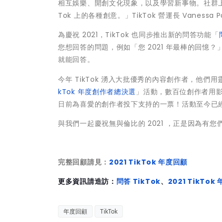
相互娛樂、開創文化現象，以及學習新事物。社群上
Tok 上的各種創意。」TikTok 營運長 Vanessa P
為慶祝 2021，TikTok 也同步推出新的問答功能「
您想回答的問題，例如「您 2021 年最棒的回憶？」
就能回答。
今年 TikTok 湧入大批優秀的內容創作者，他們
kTok 年度創作者總決選
」活動，數百位創作者用影片回
日前為喜愛的創作者投下支持的一票！活動至今已經獲
與我們一起慶祝無與倫比的 2021 ，正是因為有
完整回顧請見：
2021 TikTok 年度回顧
更多資訊請造訪：
問答 TikTok
、
2021 TikTo
年度回顧
TikTok