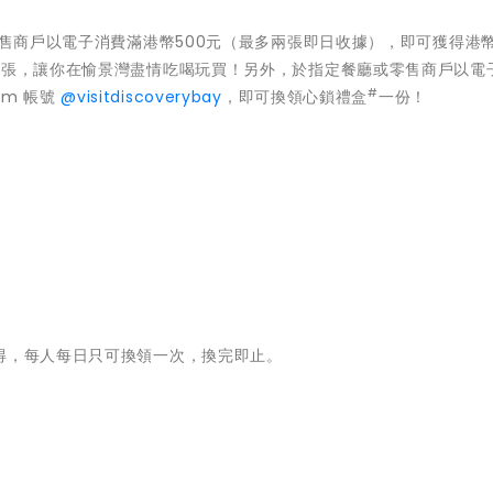
零售商戶以電子消費滿港幣500元（最多兩張即日收據），即可獲得港幣
一張，讓你在愉景灣盡情吃喝玩買！另外，於指定餐廳或零售商戶以電
#
ram 帳號
@visitdiscoverybay
，即可換領心鎖禮盒
一份！
得，每人每日只可換領一次，換完即止。