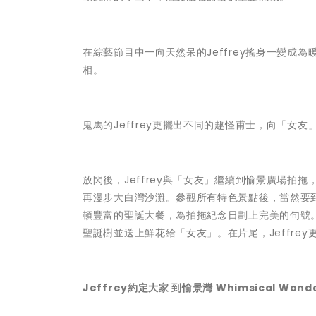
在綜藝節目中一向天然呆的Jeffrey搖身一變
相。
鬼馬的Jeffrey更擺出不同的趣怪甫士，向「
放閃後，Jeffrey與「女友」繼續到愉景廣場拍
再漫步大白灣沙灘。參觀所有特色景點後，當然要到全
頓豐富的聖誕大餐，為拍拖紀念日劃上完美的句號。
聖誕樹並送上鮮花給「女友」。在片尾，Jeffrey更約定
Jeffrey約定大家 到愉景灣 Whimsical Won