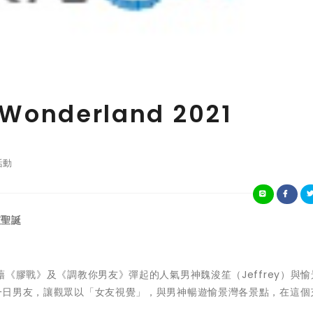
Wonderland 2021
活動
笠聖誕
 - 憑藉《膠戰》及《調教你男友》彈起的人氣男神魏浚笙（Jeffrey）與
化身一日男友，讓觀眾以「女友視覺」，與男神暢遊愉景灣各景點，在這個