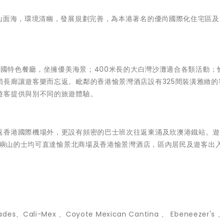
背山面海，環境清幽，發展規劃完善，為本港著名的優尚國際化住宅區及
聚各國特色餐廳，坐擁優美海景；400米長的大白灣沙灘適合各類活動；
長廊讓遊客樂而忘返。毗鄰的香港愉景灣酒店設有325間裝潢雅緻的
遊客提供與別不同的旅遊體驗。
返香港國際機場外，更設有頻密的巴士班次往返東涌及欣澳港鐵站。
及大嶼山的士均可直達愉景北商場及香港愉景灣酒店，區內居民及遊客出
、Cali-Mex 、Coyote Mexican Cantina 、 Ebeneezer's 