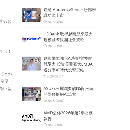
鎧應 AudienceSense 臉部辨
識功能上市
置影靚
2026/08/07
HDBank 取得越南歷來最大
規模國際銀團社會貸款
2026/08/07
打卡！
創智動能強化AI與經營雙軸
競爭力 投資長受臺大EMBA
邀分享AI時代投資思維
Deck
2026/08/07
」享受一
ASUSx三麗鷗耍酷聯萌 潮玩
亮巨型
開學祭搶抱AI筆電！
2026/08/07
AMD公佈2026年第2季財務
報告
2026/08/07