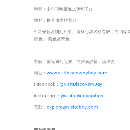
時間：中午12時至晚上9時30分
地點：愉景廣場禮賓部
#
受條款及細則約束。所有心鎖名額有限，先到先
橙色、 紫色及黃色。
有關「聖誕奇幻之旅」的推廣詳情，請瀏覽﹕
網址：
www.visitdiscoverybay.com
Facebook：
@VisitDiscoveryBay
Instagram：
@visitdiscoverybay
電郵﹕
explore@visitdbay.com
關於愉景灣