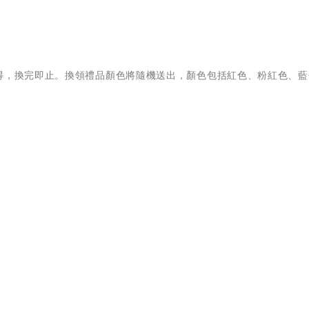
得，換完即止。換領禮品顏色將隨機送出，顏色包括紅色、粉紅色、藍