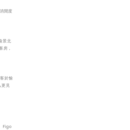
消閒度
愉景北
客房，
遊客於愉
入更見
、Figo