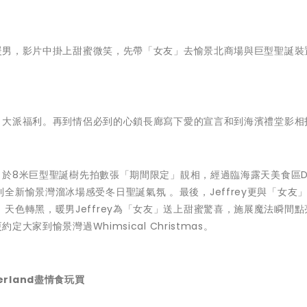
成為暖男，影片中掛上甜蜜微笑，先帶「女友」去愉景北商場與巨型聖誕裝
女友」大派福利。再到情侶必到的心鎖長廊寫下愛的宣言和到海濱禮堂影相
拖，於8米巨型聖誕樹先拍數張「期間限定」靚相，經過臨海露天美食區D'
新愉景灣溜冰場感受冬日聖誕氣氛 。最後，Jeffrey更與「女友
天色轉黑，暖男Jeffrey為「女友」送上甜蜜驚喜，施展魔法瞬間點
大家到愉景灣過Whimsical Christmas。
derland盡情食玩買