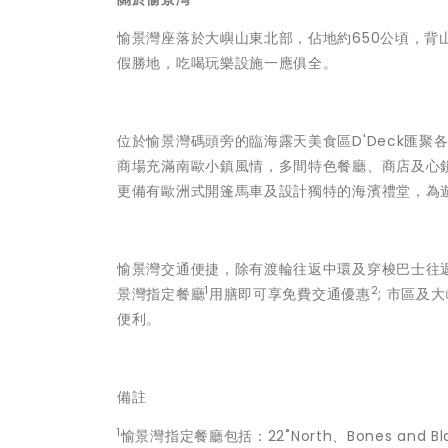
愉景灣座落於大嶼山東北部，佔地約650公頃，
假勝地，吃喝玩樂設施一應俱全。
位於愉景灣碼頭旁的臨海露天美食區D'Deck匯
商場充滿南歐小鎮風情，多間特色餐廳、商店及心鎖
更備有歐洲式開篷馬車及設計獨特的海濱禮堂，為
愉景灣交通便捷，除有渡輪往返中環及穿梭巴士往
1
2
景灣指定餐廳
用膳即可享免費交通優惠
; 市區
便利。
備註
1
愉景灣指定餐廳包括：22˚North、Bones and Blades