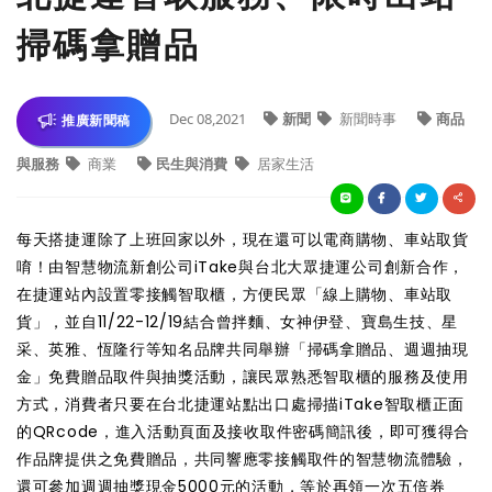
掃碼拿贈品
Dec 08,2021
新聞
新聞時事
商品
推廣新聞稿
與服務
商業
民生與消費
居家生活
每天搭捷運除了上班回家以外，現在還可以電商購物、車站取貨
唷！由智慧物流新創公司iTake與台北大眾捷運公司創新合作，
在捷運站內設置零接觸智取櫃，方便民眾「線上購物、車站取
貨」，並自11/22-12/19結合曾拌麵、女神伊登、寶島生技、星
采、英雅、恆隆行等知名品牌共同舉辦「掃碼拿贈品、週週抽現
金」免費贈品取件與抽獎活動，讓民眾熟悉智取櫃的服務及使用
方式，消費者只要在台北捷運站點出口處掃描iTake智取櫃正面
的QRcode，進入活動頁面及接收取件密碼簡訊後，即可獲得合
作品牌提供之免費贈品，共同響應零接觸取件的智慧物流體驗，
還可參加週週抽獎現金5000元的活動，等於再領一次五倍券