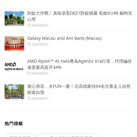
防蚊大作戰！臭味滾零DEET防蚊噴霧 長效8小時 貓狗安
心用
2026/08/07
Galaxy Macau and Ant Bank (Macao)
2026/08/07
AMD Ryzen™ AI Halo專為Agentic Era打造，代理編排
速度最高提升34%
2026/08/07
童心浪花．水FUN一夏！北高雄家扶64名兒童走入自然
探索自我
2026/08/07
熱門標籤