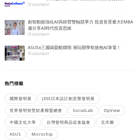
2026/08/07
創智動能強化AI與經營雙軸競爭力 投資長受臺大EMBA
邀分享AI時代投資思維
2026/08/07
ASUSx三麗鷗耍酷聯萌 潮玩開學祭搶抱AI筆電！
2026/08/07
熱門標籤
國際發明展
JDIE日本設計創意暨發明展
世界發明智慧財產聯盟總會
SocialLab
OpView
中國文化大學
台灣發明商品促進協會
北市圖
ASUS
Microchip