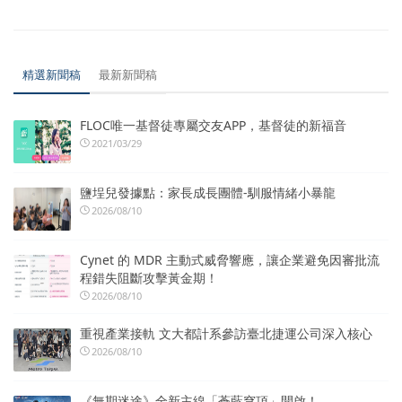
精選新聞稿
最新新聞稿
FLOC唯一基督徒專屬交友APP，基督徒的新福音
2021/03/29
鹽埕兒發據點：家長成長團體-馴服情緒小暴龍
2026/08/10
Cynet 的 MDR 主動式威脅響應，讓企業避免因審批流
程錯失阻斷攻擊黃金期！
2026/08/10
重視產業接軌 文大都計系參訪臺北捷運公司深入核心
2026/08/10
《無期迷途》全新主線「蒼藍穹頂」開啟！