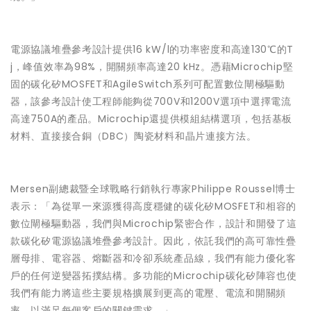
電源協議堆疊參考設計提供16 kW/l的功率密度和高達130℃的T
j，峰值效率為98%，開關頻率高達20 kHz。憑藉Microchip堅
固的碳化矽MOSFET和AgileSwitch系列可配置數位閘極驅動
器，該參考設計使工程師能夠從700V和1200V選項中選擇電流
高達750A的產品。Microchip還提供模組結構選項，包括基板
材料、直接接合銅（DBC）陶瓷材料和晶片連接方法。
Mersen副總裁暨全球戰略行銷執行專家Philippe Roussel博士
表示：「為從單一來源獲得高度穩健的碳化矽MOSFET和相容的
數位閘極驅動器，我們與Microchip緊密合作，設計和開發了這
款碳化矽電源協議堆疊參考設計。因此，依託我們的高可靠性疊
層母排、電容器、熔斷器和冷卻系統產品線，我們有能力優化客
戶的任何逆變器拓撲結構。多功能的Microchip碳化矽陣容也使
我們有能力將這些主要規格擴展到更高的電壓、電流和開關頻
率，以滿足每個客戶的關鍵需求。」