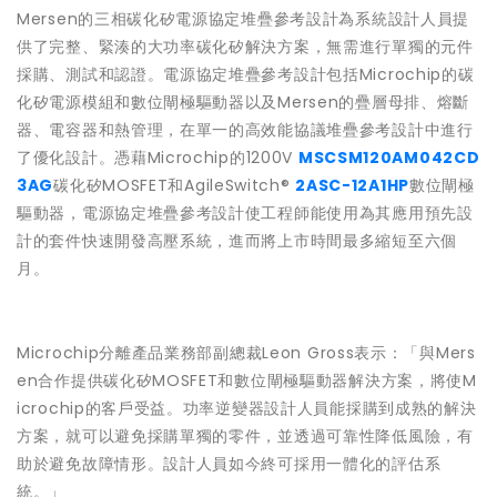
Mersen的三相碳化矽電源協定堆疊參考設計為系統設計人員提
供了完整、緊湊的大功率碳化矽解決方案，無需進行單獨的元件
採購、測試和認證。電源協定堆疊參考設計包括Microchip的碳
化矽電源模組和數位閘極驅動器以及Mersen的疊層母排、熔斷
器、電容器和熱管理，在單一的高效能協議堆疊參考設計中進行
了優化設計。憑藉Microchip的1200V
MSCSM120AM042CD
3AG
碳化矽MOSFET和AgileSwitch®
2ASC-12A1HP
數位閘極
驅動器，電源協定堆疊參考設計使工程師能使用為其應用預先設
計的套件快速開發高壓系統，進而將上市時間最多縮短至六個
月。
Microchip分離產品業務部副總裁Leon Gross表示：「與Mers
en合作提供碳化矽MOSFET和數位閘極驅動器解決方案，將使M
icrochip的客戶受益。功率逆變器設計人員能採購到成熟的解決
方案，就可以避免採購單獨的零件，並透過可靠性降低風險，有
助於避免故障情形。設計人員如今終可採用一體化的評估系
統。」