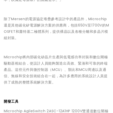
除了Mersen的電源協定堆疊參考設計中的產品外，Microchip
還是其他碳化矽電源解決方案的供應商，包括650V至1700V的M
OSFET和蕭特基二極體系列，提供裸晶以及各種分離和多晶片模
組封裝。
Microchip將內部碳化矽晶片生產與低電感功率封裝和數位閘極
驅動器相結合，使設計人員能夠製造出高效、緊湊和可靠的終端
產品。這些元件與微控制器（MCU）、類比和MCU周邊以及通
信、無線和安全技術組合在一起，為許多應用的系統設計人員提
供了成熟的整體系統解決方案。
開發工具
Microchip AgileSwitch 2ASC-12A1HP 1200V雙通道數位閘極