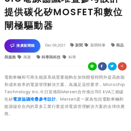
提供碳化矽MOSFET和數位
閘極驅動器
Dec 09,2021
新聞
新聞時事
商品
推廣新聞稿
與服務
商業
科學與科技
科學
電動車輛和可再生能源系統需要能夠在加快開發時間外提高效能
和成本效率的電源管理解決方案。為滿足這些要求，Microchip
Technology Inc.今日宣佈與Mersen合作推出150 kVA三相碳
化矽
電源協議堆疊參考設計
。Mersen是一家為包括電動車輛和
能源儲存在內的眾多工業行業提供電源管理解決方案的全球供應
商。