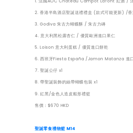
1. 法國AOC Chateau Campot Lafont 紅酒
2. 香港半島酒店聖誕送禮禮盒 (款式可能更新) /
3. Godiva 朱古力蝴蝶酥 / 朱古力磚
4. 意大利黑松露杏仁 / 優質歐洲進口果仁
5. Loison 意大利蛋糕 / 優質進口餅乾
6. 西班牙Fiesta España /Jamon Matanza
7. 聖誕公仔 x1
8. 帶聖誕裝飾的絲帶蝴蝶包裝 x1
9. 紅黑/金色人造皮船形禮籃
售價：$670 HKD
聖誕零食禮物籃 M14