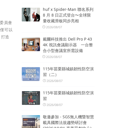
huf x Spider-Man 聯名系列
8 月 8 日正式登台〜全球限
量收藏滑板同步亮相
理委員會
2026/08/07
不僅可以
，打造
戴爾科技推出 Dell Pro P 43
4K 視訊會議顯示器 一台整
合小型會議室所需設備
2026/08/07
115年苗栗縣城鎮韌性防空演
習（二）
2026/08/07
115年苗栗縣城鎮韌性防空演
習
2026/08/07
敬邀參加 - SGS無人機暨智慧
載具國際法規趨勢研討會