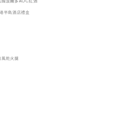
 / 法國波爾多AOC紅酒
香港半島酒店禮盒
 進口風乾火腿