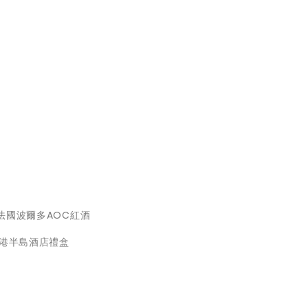
酒 / 法國波爾多AOC紅酒
香港半島酒店禮盒