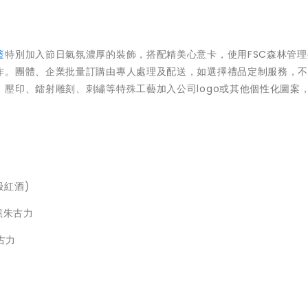
籃
特別加入節日氣氛濃厚的裝飾，搭配精美心意卡，使用FSC森林管
作。團體、企業批量訂購由專人處理及配送，如選擇禮品定制服務，
壓印、鐳射雕刻、刺繡等特殊工藝加入公司logo或其他個性化圖案
等級紅酒)
s黑朱古力
朱古力