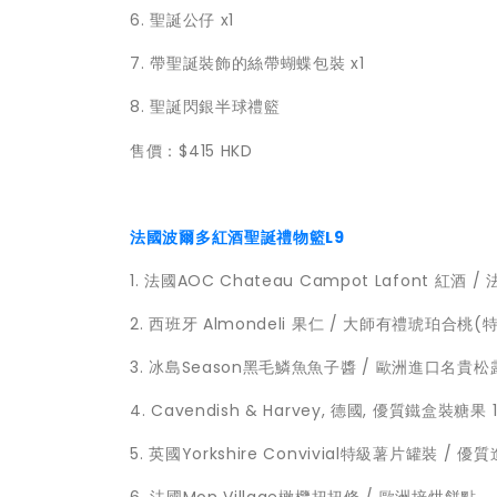
6. 聖誕公仔 x1
7. 帶聖誕裝飾的絲帶蝴蝶包裝 x1
8. 聖誕閃銀半球禮籃
售價：$415 HKD
法國波爾多紅酒聖誕禮物籃L9
1. 法國AOC Chateau Campot Lafont 紅酒
2. 西班牙 Almondeli 果仁 / 大師有禮琥珀合桃(
3. 冰島Season黑毛鱗魚魚子醬 / 歐洲進口名貴松
4. Cavendish & Harvey, 德國, 優質鐵盒裝糖果 1
5. 英國Yorkshire Convivial特級薯片罐裝 / 