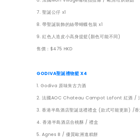
6. 法國Mon Village橄欖扭扭條 / 歐洲培烘餅點
7. 聖誕公仔 x1
8. 帶聖誕裝飾的絲帶蝴蝶包裝 x1
9. 紅色人造皮小高身提籃(顏色可能不同)
售價：$475 HKD
GODIVA聖誕禮物籃 X4
1. Godiva 原味朱古力酒
2. 法國AOC Chateau Campot Lafont 紅
3. 香港半島酒店聖誕送禮禮盒 (款式可能更新) /
4. 香港半島酒店合桃酥 / 禮盒
5. Agnes B / 優質歐洲進糕餅