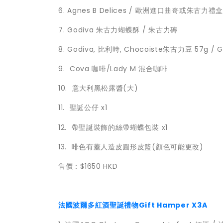
6. Agnes B Delices / 歐洲進口曲奇或朱古力禮
7. Godiva 朱古力蝴蝶酥 / 朱古力磚
8. Godiva, 比利時, Chocoiste朱古力豆 57g /
9. Cova 咖啡/Lady M 混合咖啡
10. 意大利黑松露醬(大)
11. 聖誕公仔 x1
12. 帶聖誕裝飾的絲帶蝴蝶包裝 x1
13. 啡色有蓋人造皮圓形皮籃(顏色可能更改)
售價：$1650 HKD
法國波爾多紅酒聖誕禮物Gift Hamper X3A