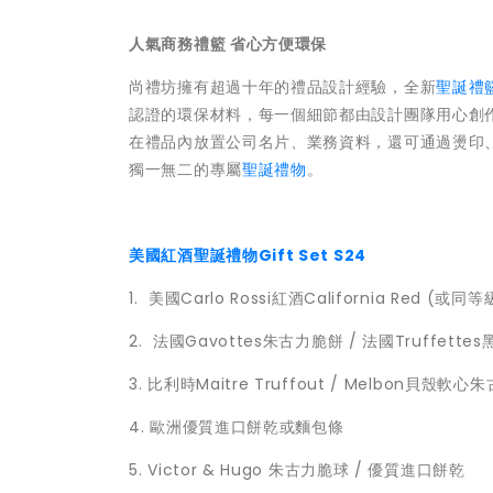
人氣商務禮籃 省心方便環保
尚禮坊擁有超過十年的禮品設計經驗，全新
聖誕禮
認證的環保材料，每一個細節都由設計團隊用心創
在禮品內放置公司名片、業務資料，還可通過燙印、
獨一無二的專屬
聖誕禮物
。
美國紅酒聖誕禮物Gift Set S24
1. 美國Carlo Rossi紅酒California Red (或同
2. 法國Gavottes朱古力脆餅 / 法國Truffette
3. 比利時Maitre Truffout / Melbon貝殼軟心
4. 歐洲優質進口餅乾或麵包條
5. Victor & Hugo 朱古力脆球 / 優質進口餅乾