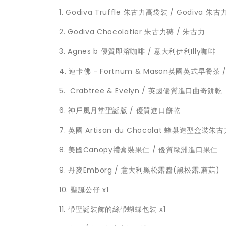
1. Godiva Truffle 朱古力高袋裝 / Godiva 朱古
2. Godiva Chocolatier 朱古力磚 / 朱古力
3. Agnes b 優質即溶咖啡 / 意大利伊利Illy咖啡
4. 連卡佛 - Fortnum & Mason英國英式早餐茶 
5. Crabtree & Evelyn / 英國優質進口曲奇餅乾
6. 神戶風月堂聖誕版 / 優質進口餅乾
7. 英國 Artisan du Chocolat 蜂巢造型盒裝朱
8. 美國Canopy禮盒裝果仁 / 優質歐洲進口果仁
9. 丹麥Emborg / 意大利黑松露醬(黑松露,蘑菇)
10. 聖誕公仔 x1
11. 帶聖誕裝飾的絲帶蝴蝶包裝 x1