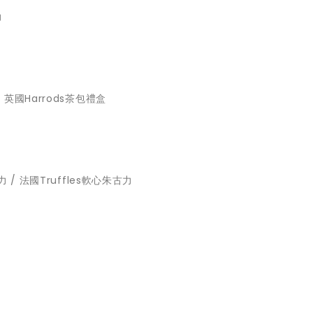
力
/ 英國Harrods茶包禮盒
古力 / 法國Truffles軟心朱古力