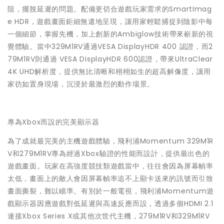
阻，擺脫延遲的問題。配備更切合遊戲玩家需求的SmartImag
e HDR，遊戲畫面鉅細無遺地呈現，讓用家輕鬆捕捉到陰影中每
一個細節，掌握先機，加上創新的Ambiglow技術帶來嶄新的視
覺體驗。當中329M1RV通過VESA DisplayHDR 400 認證，而2
79M1RV則通過 VESA DisplayHDR 600認證，帶來UltraClear
4K UHD解析度，提供無比清晰和栩栩如生的超高解像度，讓用
家彷如置身現場，沉浸於最激烈的動作場景。
專為Xbox而設的完美顯示器
為了成就最完美的主機遊戲體驗，飛利浦Momentum 329M1R
V和279M1RV專為經過Xbox驗證的性能而設計，提供最出色的
遊戲畫面。玩家在高強度競技類遊戲當中，往往會因為屏幕幀率
太低，畫面上的敵人會因屏幕幀率追不上顯卡送來的訊號而引致
畫面撕裂，難以瞄準。有別於一般電視，飛利浦Momentum遊
戲顯示器因應遊戲對低延遲與高速反應而設，透過多個HDMI 2.1
連接Xbox Series X或其他次世代主機，279M1RV和329M1RV