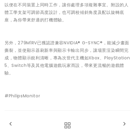
以便在不同裝置上同時工作，讓你處理多項複雜事宜。附設的人
體工學支架可調節高度設計，也可調校傾斜角度及配以旋轉底
座，為你帶來舒適的打機體驗。
另外，279M1RV已獲認證兼容NVIDIA® G-SYNC®，能減少畫面
撕裂，並使顯示器刷新率與顯示卡輸出同步，讓場景渲染瞬間完
成，物體顯示銳利清晰，專為次世代主機如Xbox、PlayStation
5、Switch等及其他電腦遊戲玩家而設，帶來更流暢的遊戲體
驗。
#PhilipsMonitor