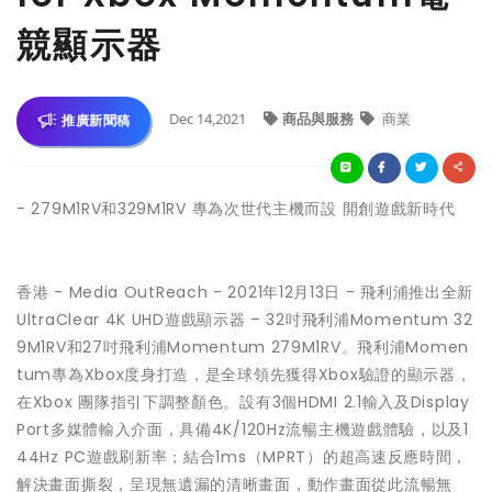
競顯示器
Dec 14,2021
商品與服務
商業
推廣新聞稿
- 279M1RV和329M1RV 專為次世代主機而設 開創遊戲新時代
香港 -
Media OutReach
- 2021年12月13日 - 飛利浦推出全新
UltraClear 4K UHD遊戲顯示器 – 32吋飛利浦Momentum 32
9M1RV和27吋飛利浦Momentum 279M1RV。飛利浦Momen
tum專為Xbox度身打造，是全球領先獲得Xbox驗證的顯示器，
在Xbox 團隊指引下調整顏色。設有3個HDMI 2.1輸入及Display
Port多媒體輸入介面，具備4K/120Hz流暢主機遊戲體驗，以及1
44Hz PC遊戲刷新率；結合1ms（MPRT）的超高速反應時間，
解決畫面撕裂，呈現無遺漏的清晰畫面，動作畫面從此流暢無