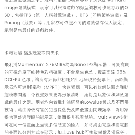
浸於遊戲氛圍之中。飛利浦還貼心地為各類型玩家提供SmartI
mage遊戲模式，玩家可以根據遊戲的類型調校可快速存取的O
SD，包括FPS（第一人稱射擊遊戲）、RTS（即時策略遊戲）及
Racing（競賽）等，用家亦可依照不同的遊戲儲存個人設定，
絕對是您最佳的遊戲夥伴。
多種功能 滿足玩家不同需求
飛利浦Momentum 279M1RV均為Nano IPS顯示器，可於寬廣
的可視角度下維持色彩精確度，不會產生色差，覆蓋高達 98%
DCI-P3 色域，讓所有細節都栩栩如生地呈現於螢幕上。兩款顯
示器均可達到1毫秒（MPRT）快速響應，可以有效解決漏光和動
態模糊問題；令視覺效果更為形象清晰，絕對是玩驚悚和刺激遊
戲的最佳之選。兩者均內置飛利浦研發的LowBlue模式及不閃屏
技術，藉由降低有害的短波長藍光及降低畫面閃爍頻率，為用家
提供更舒適護眼的顯示器，從而提升觀看體驗。MultiView技術
可在同一個畫面上呈現多個裝置的輸入，如將桌面電腦和提電腦
的畫面以分割方式在顯示；加上USB hub可接駁鍵盤及滑鼠等，