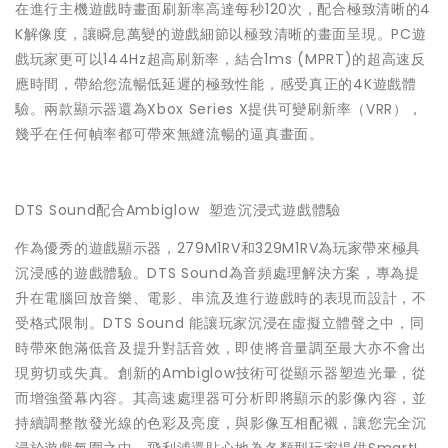
在進行主機遊戲時畫面刷新率高達每秒120次，配合極致清晰的4
K解像度，讓瞬息萬變的遊戲細節以極致清晰的畫面呈現。PC遊
戲玩家更可以144Hz超高刷新率，結合1ms (MPRT)的超高速反
應時間，帶給您流暢低延遲的極致性能，感受真正的4K遊戲體
驗。兩款顯示器還為Xbox Series X提供可變刷新率（VRR），
幾乎在任何幀率都可帶來無縫流暢的逼真畫面。
DTS Sound配合Ambiglow 塑造沉浸式遊戲體驗
作為優秀的遊戲顯示器，279M1RV和329M1RV為玩家帶來極具
沉浸感的遊戲體驗。DTS Sound為音頻處理解決方案，專為提
升在電腦回放音樂、電影、串流及進行遊戲時的表現而設計，不
受格式限制。DTS Sound 能讓玩家沉浸在虛擬立體聲之中，同
時帶來飽滿低音及提升對話音效，即使將音量調至最大亦不會出
現剪切或失真。創新的Ambiglow技術可從顯示器塑造光暈，從
而增強螢幕內容。其高速處理器可分析即將顯示的影像內容，並
持續調整散發光線的色彩及亮度，與影像互相配襯，讓您完全沉