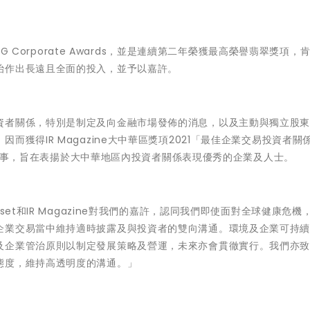
SG Corporate Awards，並是連續第二年榮獲最高榮譽翡翠獎項，
治作出長遠且全面的投入，並予以嘉許。
資者關係，特別是制定及向金融市場發佈的消息，以及主動與獨立股
獲得IR Magazine大中華區獎項2021「最佳企業交易投資者關
的年度盛事，旨在表揚於大中華地區內投資者關係表現優秀的企業及人士。
et和IR Magazine對我們的嘉許，認同我們即使面對全球健康危機
企業交易當中維持適時披露及與投資者的雙向溝通。環境及企業可持
及企業管治原則以制定發展策略及營運，未來亦會貫徹實行。我們亦
態度，維持高透明度的溝通。」