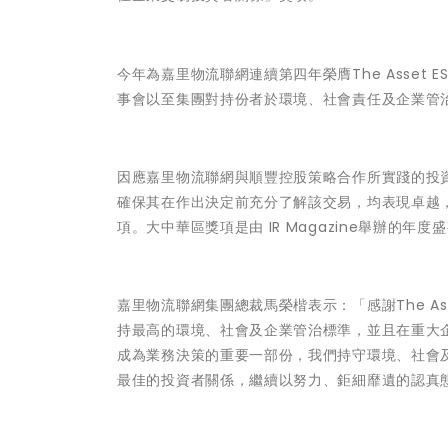
今年為嘉里物流聯網連續第四年榮膺The Asset E
事會以至集團對持份者於環境、社會責任及企業管
因應嘉里物流聯網與順豐控股策略合作所實踐的投
確保其在作出決定前充分了解該交易，均表現卓越，因而
項。大中華區獎項是由 IR Magazine舉辦
嘉里物流聯網集團總裁馬榮楷表示：「感謝The Ass
持最高的環境、社會及企業管治標準，並且在重大
成為業務決策的重要一部份，我們持守環境、社會
最佳的投資者關係，繼續以努力、鉅細靡遺的認真