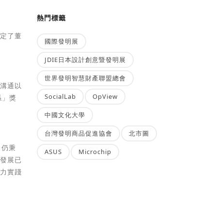
熱門標籤
肯定了董
國際發明展
JDIE日本設計創意暨發明展
世界發明智慧財產聯盟總會
東溝通以
SocialLab
OpView
係」獎
中國文化大學
台灣發明商品促進協會
北市圖
，仍秉
ASUS
Microchip
續發展已
致力實踐