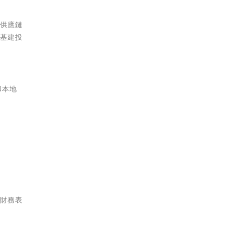
列供應鏈
和基建投
和本地
列財務表