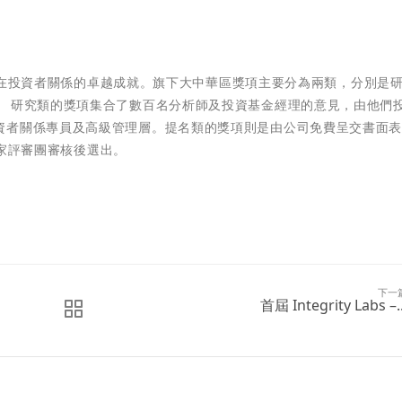
球企業在投資者關係的卓越成就。旗下大中華區獎項主要分為兩類，分別是
。 研究類的獎項集合了數百名分析師及投資基金經理的意見，由他們
資者關係專員及高級管理層。提名類的獎項則是由公司免費呈交書面
的專家評審團審核後選出。
下一
首屆 Integrity Labs –..