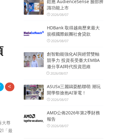
鎧應 AudienceSense 臉部辨
識功能上市
2026/08/07
HDBank 取得越南歷來最大
規模國際銀團社會貸款
2026/08/07
項
創智動能強化AI與經營雙軸
競爭力 投資長受臺大EMBA
邀分享AI時代投資思維
2026/08/07
ASUSx三麗鷗耍酷聯萌 潮玩
開學祭搶抱AI筆電！
2026/08/07
AMD公佈2026年第2季財務
報告
兩大尊
2026/08/07
21「最