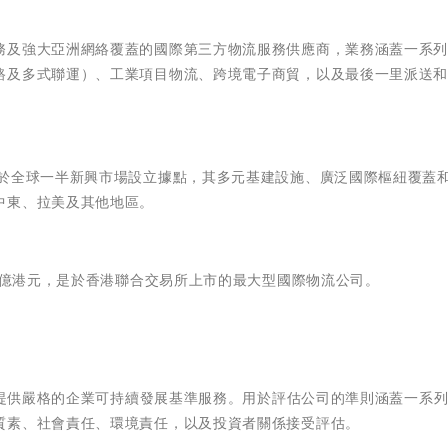
務及強大亞洲網絡覆蓋的國際第三方物流服務供應商，業務涵蓋一系
路及多式聯運）、工業項目物流、跨境電子商貿，以及最後一里派送
，於全球一半新興市場設立據點，其多元基建設施、廣泛國際樞紐覆蓋
中東、拉美及其他地區。
30億港元，是於香港聯合交易所上市的最大型國際物流公司。
rds為上市公司提供嚴格的企業可持續發展基準服務。用於評估公司的準則涵蓋一系
質素、社會責任、環境責任，以及投資者關係接受評估。