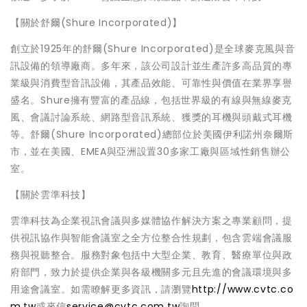
【關於舒爾(Shure Incorporated)】
創立於1925年的舒爾(Shure Incorporated)是全球麥克風與音
訊設備的領導廠商。多年來，該公司設計並生產許多高品質的專
業級與消費型音訊設備，其產品效能、可靠性與價值在業界享譽
盛名。Shure擁有豐富的產品線，包括世界級的有線與無線麥克
風、會議討論系統、網路型音訊系統、獲獎的耳機與頭戴式耳機
等。舒爾(Shure Incorporated)總部位於美國伊利諾州奈爾斯
市，並在美國、EMEA與亞洲設置30多家工廠與區域性銷售辦公
室。
【關於雲準科技】
雲準科技為企業視訊會議與多媒體協作解決方案之專業顧問，提
供視訊協作與智能會議室之全方位整合性規劃，包含雲端會議服
務與視聽整合。服務對象包括中大型企業、教育、醫療單位與政
府部門，致力於提供企業與各級機關多元且先進的會議環境與多
用途會議室。如需瞭解更多資訊，請瀏覽
http://www.cvtc.co
m.tw
或來信
service@cvtc.com.tw
詢問。