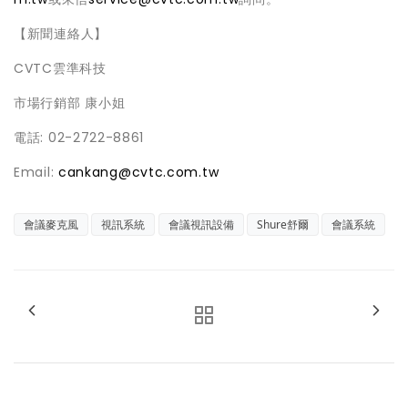
【新聞連絡人】
CVTC雲準科技
市場行銷部 康小姐
電話: 02-2722-8861
Email:
cankang@cvtc.com.tw
會議麥克風
視訊系統
會議視訊設備
Shure舒爾
會議系統