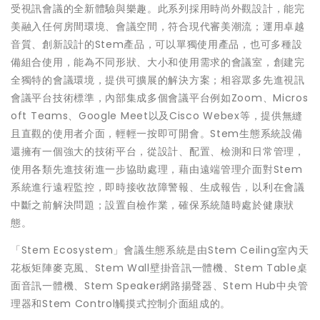
受視訊會議的全新體驗與樂趣。此系列採用時尚外觀設計，能完
美融入任何房間環境、會議空間，符合現代審美潮流；運用卓越
音質、創新設計的Stem產品，可以單獨使用產品，也可多種設
備組合使用，能為不同形狀、大小和使用需求的會議室，創建完
全獨特的會議環境，提供可擴展的解決方案；相容眾多先進視訊
會議平台技術標準，內部集成多個會議平台例如Zoom、Micros
oft Teams、Google Meet以及Cisco Webex等，提供無縫
且直觀的使用者介面，輕輕一按即可開會。Stem生態系統設備
還擁有一個強大的技術平台，從設計、配置、檢測和日常管理，
使用各類先進技術進一步協助處理，藉由遠端管理介面對Stem
系統進行遠程監控，即時接收故障警報、生成報告，以利在會議
中斷之前解決問題；設置自檢作業，確保系統隨時處於健康狀
態。
「Stem Ecosystem」會議生態系統是由Stem Ceiling室內天
花板矩陣麥克風、Stem Wall壁掛音訊一體機、Stem Table桌
面音訊一體機、Stem Speaker網路揚聲器、Stem Hub中央管
理器和Stem Control觸摸式控制介面組成的。