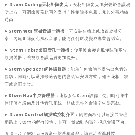
●
Stem Ceiling天花矩陣麥克：
天花矩陣麥克風安裝於會議場
所上方，可調節覆蓋範圍的高指向性矩陣麥克風，尤其外觀精緻
時尚。
●
Stem Wall壁掛音訊一體機：
可安裝在牆上或放置於辦公
桌，內建矩陣麥克風和音箱，能將任何環境變成專業會議室。
●
Stem Table桌面音訊一體機：
使用波束麥克風矩陣和兩分
頻揚聲器，讓視頻會議品質更加提升。
●
Stem Speaker網路揚聲器：
能為任何會議室提供出色音效
體驗，同時可以選擇最適合您的會議室安裝方式，如天花板、牆
面或桌面支架。
●
Stem Hub中央管理器：
連接多個Stem設備，使用時可集中
管理所有設備及其他音訊系統，組成完整的會議室生態系統。
●
Stem Control觸摸式控制介面：
觸控面板可以連接並管理
網路上 Stem的所有設備，並可一鍵啟動內置的視訊會議平台
。
欲進一步了解Shure會議生態系統產品，請速洽雲準科技