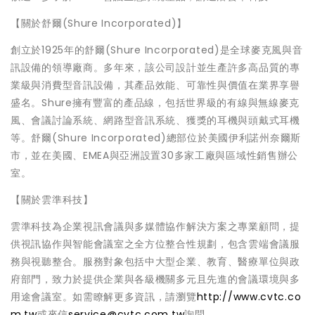
【關於舒爾(Shure Incorporated)】
創立於1925年的舒爾(Shure Incorporated)是全球麥克風與音
訊設備的領導廠商。多年來，該公司設計並生產許多高品質的專
業級與消費型音訊設備，其產品效能、可靠性與價值在業界享譽
盛名。Shure擁有豐富的產品線，包括世界級的有線與無線麥克
風、會議討論系統、網路型音訊系統、獲獎的耳機與頭戴式耳機
等。舒爾(Shure Incorporated)總部位於美國伊利諾州奈爾斯
市，並在美國、EMEA與亞洲設置30多家工廠與區域性銷售辦公
室。
【關於雲準科技】
雲準科技為企業視訊會議與多媒體協作解決方案之專業顧問，提
供視訊協作與智能會議室之全方位整合性規劃，包含雲端會議服
務與視聽整合。服務對象包括中大型企業、教育、醫療單位與政
府部門，致力於提供企業與各級機關多元且先進的會議環境與多
用途會議室。如需瞭解更多資訊，請瀏覽
http://www.cvtc.co
m.tw
或來信
service@cvtc.com.tw
詢問。