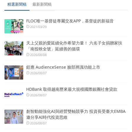
精選新聞稿
最新新聞稿
FLOC唯一基督徒專屬交友APP，基督徒的新福音
2021/03/29
天上父親的愛延續化作希望力量！ 六名子女捐贈家扶
「南投映全號」延續善的循環
2026/08/08
鎧應 AudienceSense 臉部辨識功能上市
2026/08/07
HDBank 取得越南歷來最大規模國際銀團社會貸款
2026/08/07
創智動能強化AI與經營雙軸競爭力 投資長受臺大EMBA
邀分享AI時代投資思維
2026/08/07