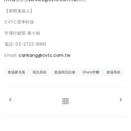
【新聞連絡人】
CVTC雲準科技
市場行銷部 康小姐
電話: 02-2722-8861
Email:
cankang@cvtc.com.tw
會議麥克風
視訊系統
會議視訊設備
Shure舒爾
會議系統