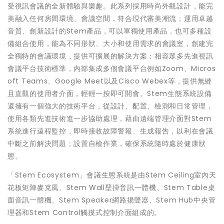
受視訊會議的全新體驗與樂趣。此系列採用時尚外觀設計，能完
美融入任何房間環境、會議空間，符合現代審美潮流；運用卓越
音質、創新設計的Stem產品，可以單獨使用產品，也可多種設
備組合使用，能為不同形狀、大小和使用需求的會議室，創建完
全獨特的會議環境，提供可擴展的解決方案；相容眾多先進視訊
會議平台技術標準，內部集成多個會議平台例如Zoom、Micros
oft Teams、Google Meet以及Cisco Webex等，提供無縫
且直觀的使用者介面，輕輕一按即可開會。Stem生態系統設備
還擁有一個強大的技術平台，從設計、配置、檢測和日常管理，
使用各類先進技術進一步協助處理，藉由遠端管理介面對Stem
系統進行遠程監控，即時接收故障警報、生成報告，以利在會議
中斷之前解決問題；設置自檢作業，確保系統隨時處於健康狀
態。
「Stem Ecosystem」會議生態系統是由Stem Ceiling室內天
花板矩陣麥克風、Stem Wall壁掛音訊一體機、Stem Table桌
面音訊一體機、Stem Speaker網路揚聲器、Stem Hub中央管
理器和Stem Control觸摸式控制介面組成的。