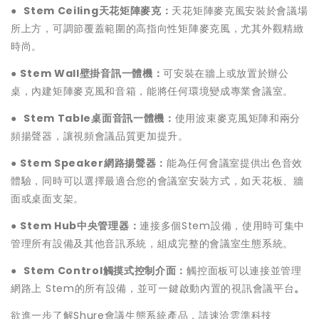
●
Stem Ceiling天花矩陣麥克：
天花矩陣麥克風安裝於會議場
所上方，可調節覆蓋範圍的高指向性矩陣麥克風，尤其外觀精緻
時尚。
●
Stem Wall壁掛音訊一體機：
可安裝在牆上或放置於辦公
桌，內建矩陣麥克風和音箱，能將任何環境變成專業會議室。
●
Stem Table桌面音訊一體機：
使用波束麥克風矩陣和兩分
頻揚聲器，讓視頻會議品質更加提升。
●
Stem Speaker網路揚聲器：
能為任何會議室提供出色音效
體驗，同時可以選擇最適合您的會議室安裝方式，如天花板、牆
面或桌面支架。
●
Stem Hub中央管理器：
連接多個Stem設備，使用時可集中
管理所有設備及其他音訊系統，組成完整的會議室生態系統。
●
Stem Control觸摸式控制介面：
觸控面板可以連接並管理
網路上 Stem的所有設備，並可一鍵啟動內置的視訊會議平台
。
欲進一步了解Shure會議生態系統產品，請速洽雲準科技