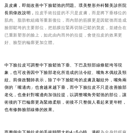
及皮膚，即能改善中下臉鬆弛的問題。璞美整形外科醫美診所院
長荊偉政說明，
拉皮手術拉提的不只是皮膚，而是將下垂移位的
肌肉、脂肪軟組織等重新復位，而內部的筋膜更是因鬆弛而造成
臉部鬆垮的主要部位，把筋膜拉緊再切除已鬆的贅皮，並縫合在
已重新塑形的臉上，如此由內而外的拉提，會使拉皮的效果更
好、臉型的輪廓更加立體。
中下臉拉皮可調整中下臉鬆弛下垂、下巴及頸部線條鬆垮等現
象，也可改善因中下臉部老化所造成的法令紋、嘴角木偶紋及頸
紋。荊偉政醫師表示，除了中下臉鬆垮的皮膚及皺紋外，嘴角兩
側的「嘴邊肉」也會越來越下垂，而中下臉拉皮不只是改善臉部
老化，也會針對嘴邊肉加強拉提，以調整嘴角旁鬆弛的部位，讓
術後的下巴輪廓更為緊緻柔順，術後不只整個人看起來更年輕，
也有修飾臉部線條的效果。
而整個中下臉拉皮的手術時間大約4-6小時，過程
為全身舒眠麻