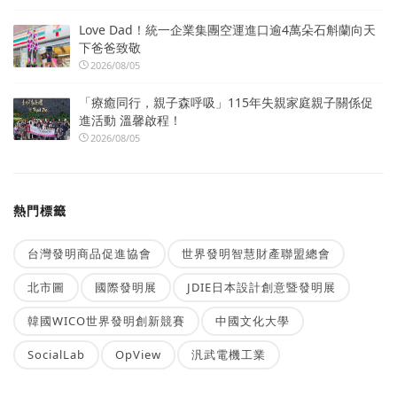
Love Dad！統一企業集團空運進口逾4萬朵石斛蘭向天
下爸爸致敬
2026/08/05
「療癒同行，親子森呼吸」115年失親家庭親子關係促
進活動 溫馨啟程！
2026/08/05
熱門標籤
台灣發明商品促進協會
世界發明智慧財產聯盟總會
北市圖
國際發明展
JDIE日本設計創意暨發明展
韓國WICO世界發明創新競賽
中國文化大學
SocialLab
OpView
汎武電機工業