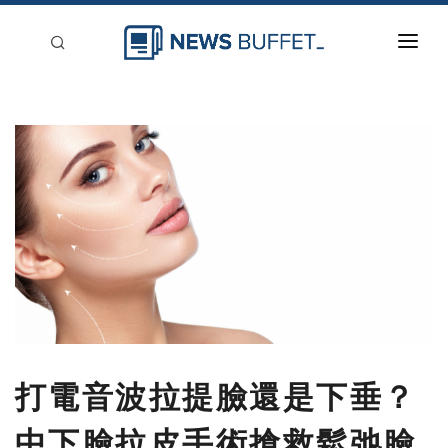
回到首頁
新聞稿分類
登入
刊登
打電音波拉提臉還是下垂？
中下臉拉皮手術搶救鬆弛臉