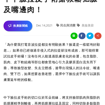
及嘴邊肉！
Dec 14,2021
民生與消費
美妝美容
推廣新聞稿
「為什麼我打電音波拉提都沒有明顯效果？臉還是一樣鬆垮好顯
老…」如果你已經做過非侵入式的拉提卻沒有成效，那可能得嘗
試拉皮手術囉！沒有任何人能逃過肌膚老化的命運，包含脂肪、
肌肉、皮下軟組織等部位都會受地心引力及膠原蛋白流失而下
垂，導致臉型改變、失去立體感，連帶出現惱人的法令紋、嘴邊
肉、雙下巴，如果想要改善老態，選擇中下臉拉皮手術可以讓肌
膚重返年輕的樣貌。
中下臉拉皮手術的切口位於耳朵前緣，將支持臉部肌肉與脂肪的
筋膜層精準剝離後，再將筋膜層拉提及固定，同時切除多餘脂肪