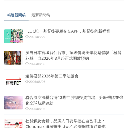
精選新聞稿
最新新聞稿
FLOC唯一基督徒專屬交友APP，基督徒的新福音
2021/03/29
源自日本宮城縣仙台市、頂級傳統美學花魁體驗「極麗
花魁」自2026年8月起正式開放預約
2026/08/06
遠傳召開2026年第二季法說會
2026/08/06
聯合航空深耕台灣40週年 持續投資市場、升級機隊並強
化全球航網連結
2026/08/06
社群觸及會變，品牌入口要掌握在自己手上：
Cloudmax 匯智推出 .tw／.台灣網域限時優惠