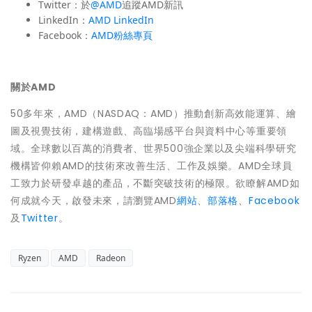
Twitter：於
@AMD
追蹤AMD新訊
LinkedIn：
AMD LinkedIn
Facebook：
AMD粉絲專頁
關於AMD
50多年來，AMD（NASDAQ：AMD）推動創新高效能運算、繪
圖及視覺技術，建構遊戲、高臨場感平台與資料中心等重要領
域。全球數以百萬的消費者、世界500強企業以及尖端科學研究
機構皆仰賴AMD的技術來改善生活、工作及娛樂。AMD全球員
工致力於研發卓越的產品，不斷突破技術的極限。欲瞭解AMD如
何成就今天，啟發未來，請瀏覽AMD
網站
、
部落格
、
Facebook
及
Twitter
。
Ryzen
AMD
Radeon