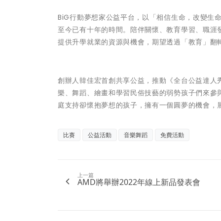
BiG行動夢想家公益平台，以「相信生命，改變生
至今已有十年的時間。陪伴關懷、教育學習、職涯
提供升學就業的資源與機會，期望透過「教育」翻
創辦人韓佳宏首創共享公益，推動《全台公益達人
樂、舞蹈、繪畫和學習民俗技藝的弱勢孩子們來參與
庭支持卻懷抱夢想的孩子，擁有一個圓夢的機會，
比賽
公益活動
音樂舞蹈
免費活動
上一篇
AMD將舉辦2022年線上新品發表會