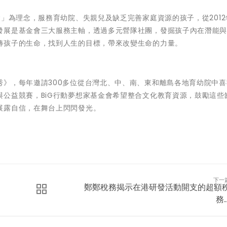
命」為理念，服務育幼院、失親兒及缺乏完善家庭資源的孩子，從2012
發展是基金會三大服務主軸，透過多元營隊社團，發掘孩子內在潛能
轉孩子的生命，找到人生的目標，帶來改變生命的力量。
秀》，每年邀請300多位從台灣北、中、南、東和離島各地育幼院中喜
公益競賽，BiG行動夢想家基金會希望整合文化教育資源，鼓勵這些
展露自信，在舞台上閃閃發光。
下一
鄭鄭稅務揭示在港研發活動開支的超額
務..