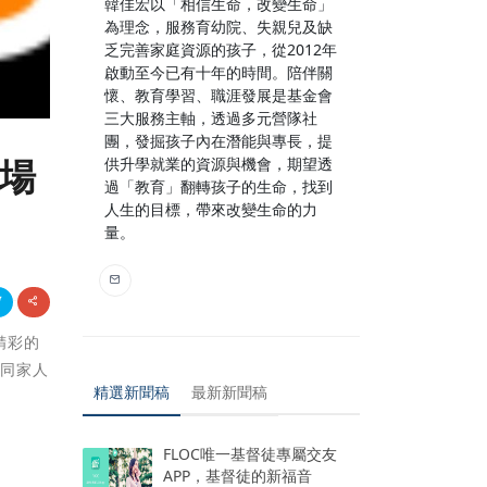
韓佳宏以「相信生命，改變生命」
為理念，服務育幼院、失親兒及缺
乏完善家庭資源的孩子，從2012年
啟動至今已有十年的時間。陪伴關
懷、教育學習、職涯發展是基金會
三大服務主軸，透過多元營隊社
團，發掘孩子內在潛能與專長，提
登場
供升學就業的資源與機會，期望透
過「教育」翻轉孩子的生命，找到
人生的目標，帶來改變生命的力
量。
精彩的
攜同家人
精選新聞稿
最新新聞稿
FLOC唯一基督徒專屬交友
APP，基督徒的新福音