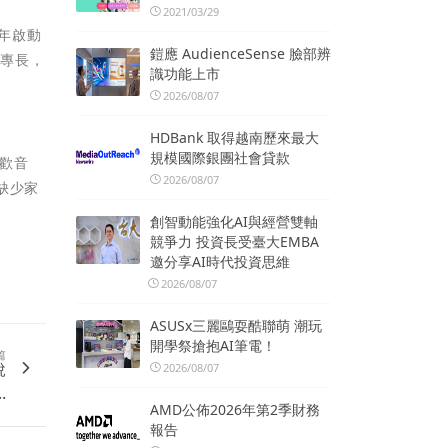
2021/03/29
年啟動
鎧應 AudienceSense 臉部辨
與專長，
識功能上市
2026/08/07
HDBank 取得越南歷來最大
規模國際銀團社會貸款
歡音
2026/08/07
缺少家
創智動能強化AI與經營雙軸
競爭力 投資長受臺大EMBA
邀分享AI時代投資思維
2026/08/07
ASUSx三麗鷗耍酷聯萌 潮玩
開學祭搶抱AI筆電！
篇
稅
2026/08/07
.
AMD公佈2026年第2季財務
報告