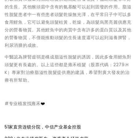
的生長。其他猴頭菇中含有的氨基酸可以起到固發的作用。脂溢
性脫髮患者中一有些患者頭髮乾燥無光澤，在平常日子中可以多
食用鯉魚，它可以避免頭髮枯黃，乾燥，為頭髮烏黑亮麗供應充
分的營養物質。其他鯉魚中的肉質中含有許多的蛋白質以及其他
的營養物質，不僅能推動頭髮的生長速度還可以起到滋養脾腎，
利尿消腫的成效。
中醫認為脾腎虛弱是構成脂溢性脫髮的誘因，因此多食用鯉魚對
頭髮更有長處的。以上這些都是雍禾植髮（股票代碼：2279.H
K）專家對治療脂溢性脫髮提供應的建議，希望對廣大發友的治
療有所幫助。
#专业植发找雍禾
❤️
51家直营连锁分院，中信产业基金控股