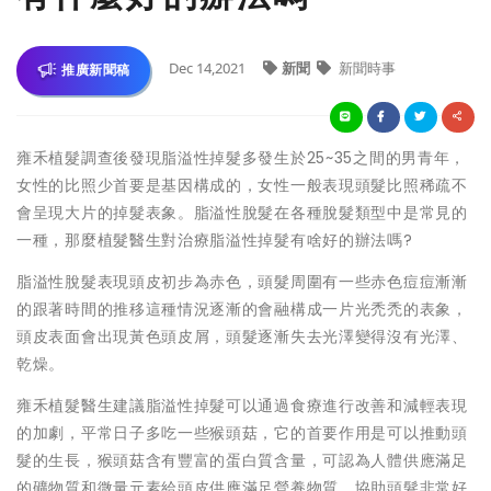
Dec 14,2021
新聞
新聞時事
推廣新聞稿
雍禾植髮調查後發現脂溢性掉髮多發生於25~35之間的男青年，
女性的比照少首要是基因構成的，女性一般表現頭髮比照稀疏不
會呈現大片的掉髮表象。脂溢性脫髮在各種脫髮類型中是常見的
一種，那麼植髮醫生對治療脂溢性掉髮有啥好的辦法嗎?
脂溢性脫髮表現頭皮初步為赤色，頭髮周圍有一些赤色痘痘漸漸
的跟著時間的推移這種情況逐漸的會融構成一片光禿禿的表象，
頭皮表面會出現黃色頭皮屑，頭髮逐漸失去光澤變得沒有光澤、
乾燥。
雍禾植髮醫生建議脂溢性掉髮可以通過食療進行改善和減輕表現
的加劇，平常日子多吃一些猴頭菇，它的首要作用是可以推動頭
髮的生長，猴頭菇含有豐富的蛋白質含量，可認為人體供應滿足
的礦物質和微量元素給頭皮供應滿足營養物質，協助頭髮非常好