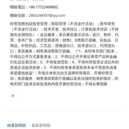
聯絡電話：+86 17722499862
聯絡信箱：
2863244597@qq.com
经营范围包括投资管理；医院管理（不含诊疗活动）；医学研究
（不含诊疗活动）；技术开发、技术转让；计算机技术培训（不得
面向全国招生）；会议服务；承办展览展示活动；设计、制作、代
理、发布广告；经济贸易咨询；销售I、II类医疗器械、化妆品、日
用品、针纺织品、工艺品；货物进出口、技术进出口、代理进出
口；美容服务；销售第III类医疗器械。（“1、未经有关部门批准，
不得以公开方式募集资金；2、不得以公开开展证券类产品和金融
衍生品交易活动；3、不得发放贷款；4、不得对所投资企业以外的
其他企业提供担保；5、不得向投资者承诺投资本金不受损失或者
承诺最低收益”；市场主体依法自主选择经营项目，开展经营活
动；美容服务、销售第III类医疗器械以及依法须经批准的项目，经
相关部门批准后依批准的内容开展经营活动；不得从事国家
精選新聞稿
最新新聞稿