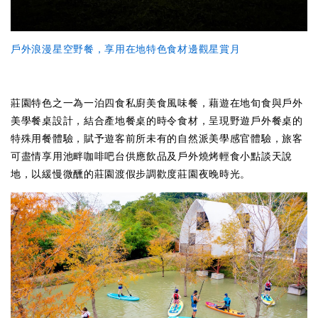
戶外浪漫星空野餐，享用在地特色食材邊觀星賞月
莊園特色之一為一泊四食私廚美食風味餐，藉遊在地旬食與戶外
美學餐桌設計，結合產地餐桌的時令食材，呈現野遊戶外餐桌的
特殊用餐體驗，賦予遊客前所未有的自然派美學感官體驗，旅客
可盡情享用池畔咖啡吧台供應飲品及戶外燒烤輕食小點談天說
地，以緩慢微醺的莊園渡假步調歡度莊園夜晚時光。