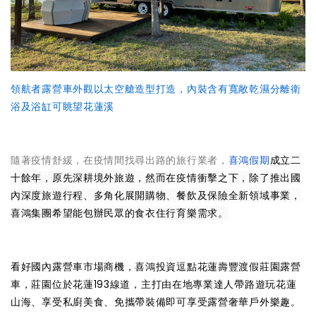
領航者露營車外觀以太空艙造型打造，內裝含有
寬敞
乾濕分離衛
浴及浴缸可眺望花蓮溪
隨著疫情舒緩，在疫情間找尋出路的旅行業者，
喜鴻假期
成立二
十餘年，原先深耕境外旅遊，然而在疫情衝擊之下，除了推出國
內深度旅遊行程、多角化展開購物、餐飲及保險全新領域事業，
喜鴻集團希望能包辦民眾的食衣住行育樂需求。
看好國內露營車市場商機，喜鴻投資
逗點花蓮壽豐渡假莊園露營
車
，莊園位於花蓮193線道，主打由在地專業達人帶路遊玩花蓮
山海、享受私廚美食、免攜帶裝備即可享受露營奢華戶外樂趣。