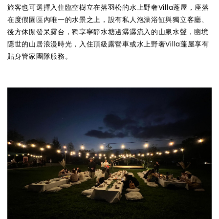
旅客也可選擇入住臨空樹立在落羽松的水上野奢Villa蓬屋，座落
在度假園區內唯一的水景之上，設有私人泡澡浴缸與獨立客廳、
後方休閒發呆露台，獨享寧靜水塘邊潺潺流入的山泉水聲，幽境
隱世的山居浪漫時光，入住頂級露營車或水上野奢Villa蓬屋享有
貼身管家團隊服務。