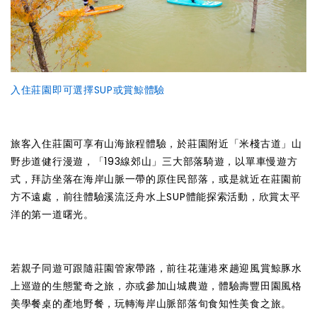
入住莊園即可選擇SUP或賞鯨體驗
旅客入住莊園可享有山海旅程體驗，於莊園附近「米棧古道」山
野步道健行漫遊，「193線郊山」三大部落騎遊，以單車慢遊方
式，拜訪坐落在海岸山脈一帶的原住民部落，或是就近在莊園前
方不遠處，前往體驗溪流泛舟水上SUP體能探索活動，欣賞太平
洋的第一道曙光。
若親子同遊可跟隨莊園管家帶路，前往花蓮港來趟迎風賞鯨豚水
上巡遊的生態驚奇之旅，亦或參加山城農遊，體驗壽豐田園風格
美學餐桌的產地野餐，玩轉海岸山脈部落旬食知性美食之旅。