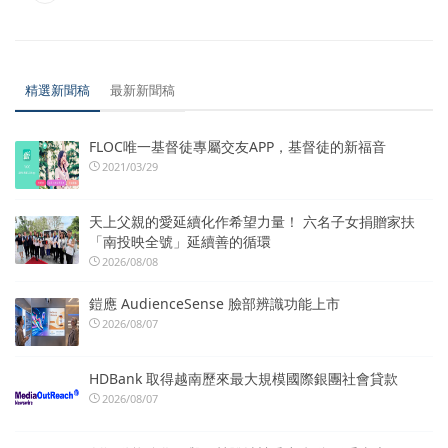
精選新聞稿
最新新聞稿
FLOC唯一基督徒專屬交友APP，基督徒的新福音
2021/03/29
天上父親的愛延續化作希望力量！ 六名子女捐贈家扶
「南投映全號」延續善的循環
2026/08/08
鎧應 AudienceSense 臉部辨識功能上市
2026/08/07
HDBank 取得越南歷來最大規模國際銀團社會貸款
2026/08/07