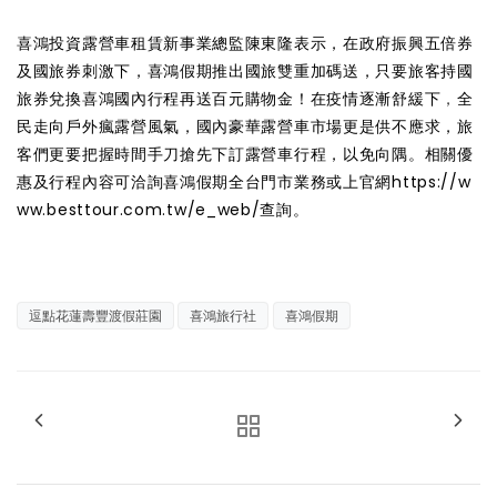
喜鴻投資露營車租賃新事業總監陳東隆表示，在政府振興五倍券
及國旅券刺激下，喜鴻假期推出國旅雙重加碼送，只要旅客持國
旅券兌換喜鴻國內行程再送百元購物金！在疫情逐漸舒緩下
，
全
民走向戶外瘋露營風氣，國內豪華露營車市場更是供不應求，旅
客們更要把握時間手刀搶先下訂露營車行程，以免向隅。相關優
惠及行程內容可洽詢喜鴻假期全台門市業務或上官網https://w
ww.besttour.com.tw/e_web/查詢。
逗點花蓮壽豐渡假莊園
喜鴻旅行社
喜鴻假期