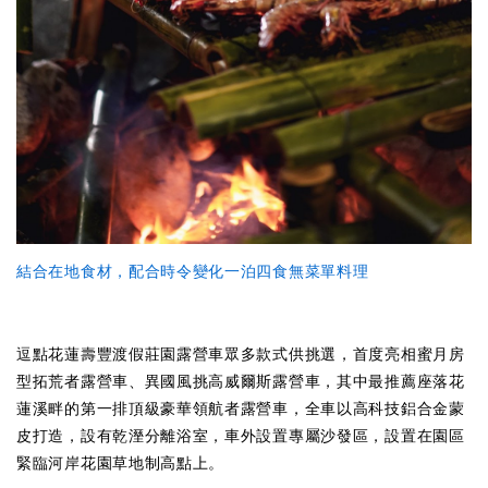
結合在地食材，配合時令變化一泊四食無菜單料理
逗點花蓮壽豐渡假莊園露營車眾多款式供挑選，首度亮相蜜月房
型拓荒者露營車、異國風挑高威爾斯露營車，其中最推薦座落花
蓮溪畔的第一排頂級豪華領航者露營車，全車以高科技鋁合金蒙
皮打造，設有乾溼分離浴室，車外設置專屬沙發區，設置在園區
緊臨河岸花園草地制高點上。