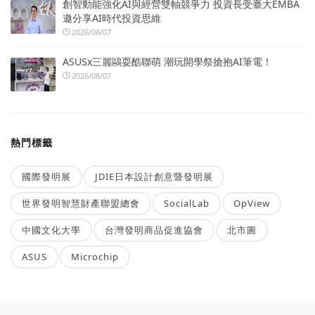
創智動能強化AI與經營雙軸競爭力 投資長受臺大EMBA
邀分享AI時代投資思維
2026/08/07
ASUSx三麗鷗耍酷聯萌 潮玩開學祭搶抱AI筆電！
2026/08/07
熱門標籤
國際發明展
JDIE日本設計創意暨發明展
世界發明智慧財產聯盟總會
SocialLab
OpView
中國文化大學
台灣發明商品促進協會
北市圖
ASUS
Microchip