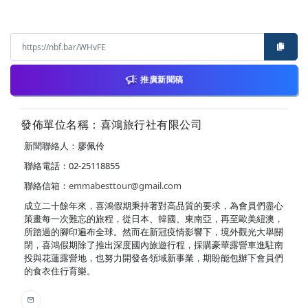
推廣新聞稿
發佈單位名稱：喜鴻旅行社有限公司
新聞聯絡人：廖佩伶
聯絡電話：02-25118855
聯絡信箱：
emmabesttour@gmail.com
成立二十餘年來，喜鴻假期秉持著對高品質的要求，為會員們盡心
策畫每一次難忘的旅程，從日本、韓國、東南亞，再至歐美紐澳，
所踏過的腳印遍布全球。然而在新冠疫情影響下，境外觀光大舉關
閉，喜鴻假期除了推出深度國內旅遊行程，採購豪華露營車進駐南
投與花蓮露營地，也努力開發各領域新事業，期盼能包辦下會員們
的食衣住行育樂。