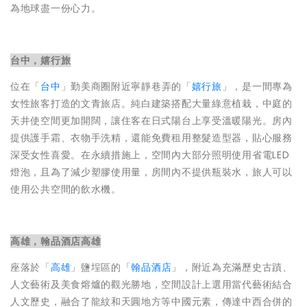
為地球盡一份心力。
台中，嬉行旅
位在「
台中
」勤美商圈附近寧靜巷弄的「
嬉行旅
」，是一間專為
女性旅客打造的文青旅店。純白建築搭配大量綠意植栽，中庭的
天井使空間更加開闊，讓住客在日式陽台上享受溫暖陽光。房內
提供護手霜、衣物手洗精，還能免費租用整髮造型器，貼心服務
深受女性喜愛。在永續措施上，空間內大部分照明使用省電LED
燈泡，且為了減少塑膠使用量，房間內不提供瓶裝水，旅人可以
使用公共空間的飲水機。
高雄，翰品酒店高雄
座落於「
高雄
」鹽埕區的「
翰品酒店
」，附近為充滿歷史古蹟、
人文藝術及美食熔爐的觀光勝地，空間設計上選用當代藝術結合
人文歷史，融合了龍紋和天圓地方等中國元素，傳達中西合併的