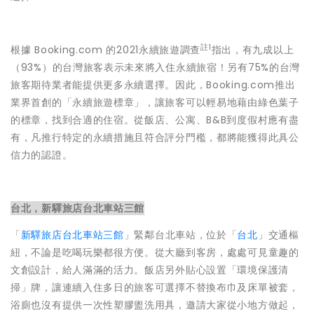
註1
根據 Booking.com 的2021永續旅遊調查
指出，有九成以上
（93%）的台灣旅客表示未來將入住永續旅宿！另有75%的台灣
旅客期待業者能提供更多永續選擇。因此，Booking.com推出
業界首創的「永續旅遊標章」，讓旅客可以輕易地藉由綠色葉子
的標章，找到合適的住宿。從飯店、公寓、B&B到度假村應有盡
有，凡推行特定的永續措施且符合評分門檻，都將能獲得此具公
信力的認證。
台北，新驛旅店台北車站三館
「
新驛旅店台北車站三館
」緊鄰台北車站，位於「
台北
」交通樞
紐，不論是吃喝玩樂都很方便。從大廳到客房，處處可見童趣的
文創設計，給人滿滿的活力。飯店另外貼心設置「環境保護清
掃」牌，讓連續入住多日的旅客可選擇不替換布巾及床單被套，
浴廁也沒有提供一次性塑膠盥洗用具，邀請大家從小地方做起，