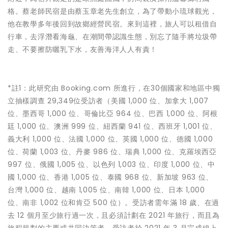
格。蔡老師民宿是由蔡玉章老先生創立，為了帶動小琉球觀光，
他在教學多年後回到故鄉經營民宿。來到這裡，旅人可以租借自
行車，去浮潛看海龜、在潮間帶認識生態，別忘了隨手將垃圾帶
走、不要擦防曬乳下水，友善海洋人人有責！
*註1：此研究由 Booking.com 所進行，在30個國家和地區中獨
立抽樣調查 29,349位受訪者（美國 1,000 位、加拿大 1,007
位、墨西哥 1,000 位、哥倫比亞 964 位、巴西 1,000 位、阿根
廷 1,000 位、澳洲 999 位、紐西蘭 941 位、西班牙 1,001 位、
義大利 1,000 位、法國 1,000 位、英國 1,000 位、德國 1,000
位、荷蘭 1,003 位、丹麥 986 位、瑞典 1,000 位、克羅埃西亞
997 位、俄國 1,005 位、以色列 1,003 位、印度 1,000 位、中
國 1,000 位、香港 1,005 位、泰國 968 位、新加坡 963 位、
台灣 1,000 位、越南 1,005 位、南韓 1,000 位、日本 1,000
位、南非 1,002 位和肯亞 500 位）。受訪者需年滿 18 歲、在過
去 12 個月至少旅行過一次，且必須計劃在 2021 年旅行，而且為