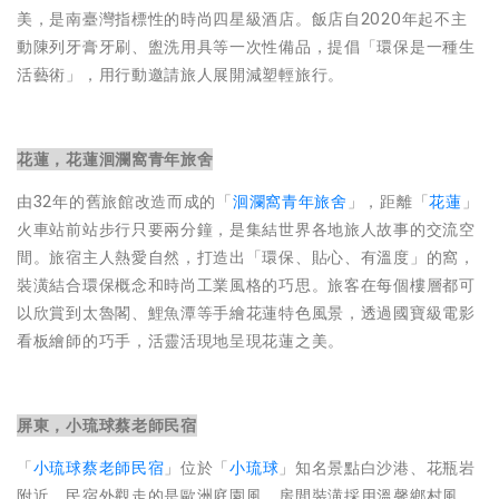
美，是南臺灣指標性的時尚四星級酒店。飯店自2020年起不主
動陳列牙膏牙刷、盥洗用具等一次性備品，提倡「環保是一種生
活藝術」，用行動邀請旅人展開減塑輕旅行。
花蓮，花蓮洄瀾窩青年旅舍
由32年的舊旅館改造而成的「
洄瀾窩青年旅舍
」，距離「
花蓮
」
火車站前站步行只要兩分鐘，是集結世界各地旅人故事的交流空
間。旅宿主人熱愛自然，打造出「環保、貼心、有溫度」的窩，
裝潢結合環保概念和時尚工業風格的巧思。旅客在每個樓層都可
以欣賞到太魯閣、鯉魚潭等手繪花蓮特色風景，透過國寶級電影
看板繪師的巧手，活靈活現地呈現花蓮之美。
屏東，小琉球蔡老師民宿
「
小琉球蔡老師民宿
」位於「
小琉球
」知名景點白沙港、花瓶岩
附近，民宿外觀走的是歐洲庭園風，房間裝潢採用溫馨鄉村風