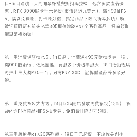
日~18日連續五天的開幕好禮與折扣馬拉松，包含多款產品優
惠，RTX 3090顯卡千元起標(市價超過九萬元)、滿499抽PS
5、福袋免費送、打卡送好禮、指定商品下殺六折等多項活動。
歡迎舊雨新知前來光華B05櫃位體驗PNY全系列產品，提前領取
聖誕節禮物喔!
第一重消費滿額抽PS5，14日起，消費滿499元贈抽獎券一張，
滿998贈兩張，依此類推。買越多中獎機率越大，18日活動現場
將抽出最大獎PS5一台，另有PNY SSD、記憶體產品等多項好
禮。
第二重免費福袋大方送，18日13:15開始發放免費福袋(限量)，福
袋內含PNY商品和PS5抽獎券，免消費排隊即可領取。
第三重超搶手RTX30系列顯卡 18日千元起標，不論你是創作