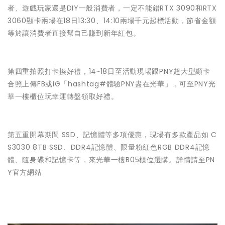
者、遊戲玩家還是DIY一般消費者，一定不能錯RTX 3090和RTX
3060顯卡兩場在18日13:30、14:10兩場千元起標活動，節省金額
等於讓消費者直接幫自己賺到新年紅包。
第四重拍照打卡換好禮，14~18日至活動現場跟PNY超大型顯卡
合照上傳FB或IG「hashtag#體驗PNY盡在光華」，可至PNY光
華一樓櫃位玩幸運轉盤領取好禮。
第五重開幕期間 SSD、記憶體等多項優惠，現場有多款產品如 C
S3030 8TB SSD、DDR4記憶體、限量粉紅色RGB DDR4記憶
體、隨身碟和記憶卡等，來光華一樓B05櫃位選購。詳情請至PN
Y官方網站