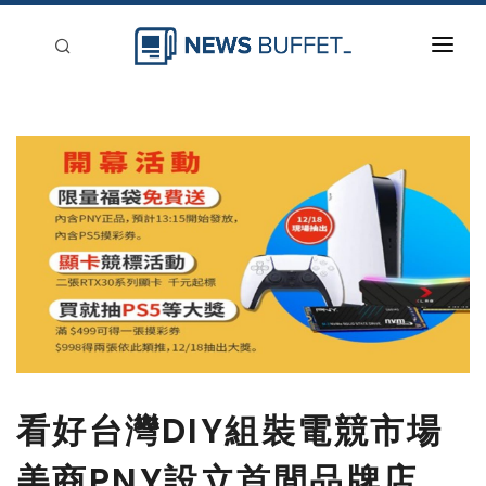
回到首頁
新聞稿分類
登入
刊登
看好台灣DIY組裝電競市場
美商PNY設立首間品牌店