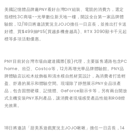
美國記憶體品牌廠PNY看好台灣DIY組裝、電競的消費力，選定
指標性3C商場--光華數位新天地一樓，開設全台第一家品牌體
驗館，12/18日將邀請實況主JOJO擔任一日店長，並推出打卡送
好禮、買$499抽PS5(買越多機會越高)、RTX 3090顯卡千元起
標等多項活動優惠。
PNY目前於台灣市場由建達國際(股)代理，主要販售通路包含PC
home、欣亞、Costco等，12月再增光華品牌體驗館。PNY品
牌體驗店以松木紋飾板和清水模自然材質設計，為消費者打造輕
盈、舒適的展示和體驗空間。現場除了靜態展示PNY全品項產
品，包含固態硬碟、記憶體、GeForce顯示卡等，另有兩台開放
式主機安裝PNY系列產品，讓消費者現場感受產品性能和RGB燈
光效果。
18日將邀請「甜美系遊戲實況主JOJO啾啾」擔任一日店長，14