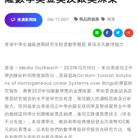
Dec 17,2021
商品與服務
商業
推廣新聞稿
香港中學生越級挑戰研究生程度數學難題 展現非凡數理能力
香港 -
Media OutReach
- 2021年12月16日 - 來自香港培正中
學的陳祉軒同學脫穎而出，憑藉題為On Non-Torsion Solutio
ns of Homogeneous Linear Systems over Rings的專題研
究報告，勇奪2021年恒隆數學獎的金獎殊榮，學術委員會認為其
專題研究報告的水平達研究生程度，展現驕人的邏輯思維及分析
能力。而同樣來自香港培正中學的羅安琪同學及聖保羅男女中學
的賴煒諾同學分別榮獲銀獎及銅奬，連同五隊優異獎得主（排名
不分先後），各得獎學生、教師和學校將獲頒發合共港幣100萬
元的比賽獎金，以表彰他們的數學專題研究報告在研究方法、報
告和學問方面皆符合最高學術水平。