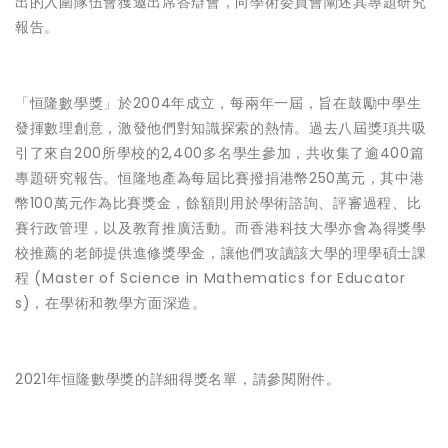
出的入圍隊伍會獲邀出席答辯會，向學術委員會闡述其專題研究
報告。
「恒隆數學獎」於2004年成立，每兩年一屆，旨在鼓勵中學生
發揮數理創意，激發他們對知識探索的熱情。過去八屆獎項共吸
引了來自200所學校的2,400多名學生參加，共收集了逾400篇
專題研究報告。恒隆地產為每屆比賽撥捐港幣250萬元，其中港
幣100萬元作為比賽獎金，餘額則用於學術諮詢、評審過程、比
賽行政管理，以及教育推廣活動。而香港科技大學亦會為得獎學
校推薦的老師提供進修獎學金，讓他們攻讀該大學的理學碩士課
程 (Master of Science in Mathematics for Educator
s)，在學術和教學方面深造。
2021年恒隆數學獎的詳細得獎名單，請參閱附件。