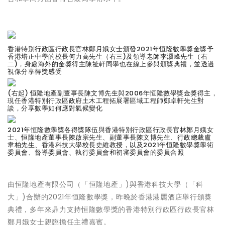
香港特別行政區行政長官林鄭月娥女士頒發2021年恒隆數學獎金獎予
香港培正中學的校長何力高先生（右三)及領導老師李灝峰先生（右
二)，身處海外的金獎得主陳祉軒同學也在線上參與頒獎典禮，並透過
視像分享得獎感受
(右起) 恒隆地產副董事長陳文博先生與2006年恒隆數學獎金獎得主，
現任香港特別行政區政府土木工程拓展署區域工程師鄭卓軒先生對
談，分享數學如何應對氣候變化
2021年恒隆數學獎各得獎隊伍與香港特別行政區行政長官林鄭月娥女
士、恒隆地產董事長陳啟宗先生、副董事長陳文博先生、行政總裁盧
韋柏先生、香港科技大學校長史維教授，以及2021年恒隆數學獎學術
委員會、督導委員會、執行委員會和初審委員會的委員合照
由
恒隆地產有限公司
（「恒隆地產」)與香港科技大學（「科
大」)合辦的2021年恒隆數學獎，昨晚於香港港麗酒店舉行頒獎
典禮，多年來鼎力支持恒隆數學獎的香港特別行政區行政長官林
鄭月娥女士親臨擔任主禮嘉賓。