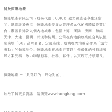
關於恒隆地產
恒隆地產有限公司（股份代號：00101）致力締造優享生活空
間。總部設於香港，恒隆地產發展及管理多元化的國際級物業組
合，覆蓋香港及九個內地城市，包括上海、瀋陽、濟南、無錫、
天津、大連、昆明、武漢和杭州。公司在內地的物業組合均以恒
隆廣場「66」品牌命名、定位高端，成功在內地奠定作為「城市
脈動」的領導地位。恒隆地產在地產行業以引領優化的可持續發
展方案見稱，致力聯繫顧客、社群、夥伴，以實現可持續增長。
恒隆地產 —
「只選好的 只做對的」
。
如欲了解更多資訊，請瀏覽
www.hanglung.com
。