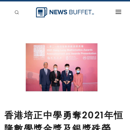
回到首頁
新聞稿分類
登入
刊登
香港培正中學勇奪2021年恒
隆數學獎金獎及銀獎殊榮