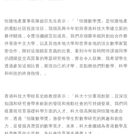
恒隆地產董事長陳啟宗先生表示：「『恒隆數學獎』是恒隆地產
的重點社區投資項目，我很高興今年初與香港科技大學建立新的
夥伴關係，令獎項繼續茁壯成長。我們亦很榮幸能與創始合作夥
伴香港中文大學，以及其他本地大學和世界各地的頂尖數學家緊
密合作，辦好這個饒富意義的比賽。看到今年長時間停課後同學
仍踴躍提交高質量的專題研究報告，實在令人鼓舞。我希望學生
透過參加這個比賽，展現自己的才華，並點燃他們對數學、科學
和科技的終身熱情。」
香港科技大學校長史維教授表示：「科大十分重視創新，且深信
知識和研究會帶來嶄新的發現和推動社會的可持續發展。我們同
樣重視培育基礎科學方面的人才。科大很高興能與恒隆地產合
作，透過『恒隆數學獎』激發中學生對數學研究的興趣和創造
力，並發掘具潛質的數學英才。未來，科大會繼續為香港數學及
科普教育作出貢獻，為社會培育更多優秀人才。」