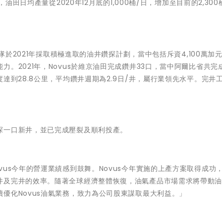
油田日均產量從2020年12月底的1,000桶/日，增加至目前的2,300
團隊於2021年採取積極進取的油井鑽探計劃，當中包括斥資4,100萬加
。2021年，Novus於維京油田完成鑽井33口，當中阿爾比省共完
達到28.8公里，平均鑽井週期為2.9日/井，屬行業領先水平。完井
探一口新井，並已完成壓裂及順利投產。
vus今年的營運業績感到鼓舞。Novus今年實施的上產方案取得成功
井及完井的效率。隨著全球經濟整體恢復，油氣產品市場需求將帶動
優化Novus油氣業務，致力為公司股東謀取最大利益。」