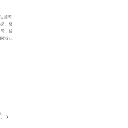
石油國際
勘探、發
公司，於
中國浙江
篇
.