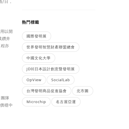
桶/日，
熱門標籤
元用以開
國際發明展
成鑽井
工程亦
世界發明智慧財產聯盟總會
中國文化大學
JDIE日本設計創意暨發明展
OpView
SocialLab
台灣發明商品促進協會
北市圖
，團隊
Microchip
名古屋亞運
油價穩中