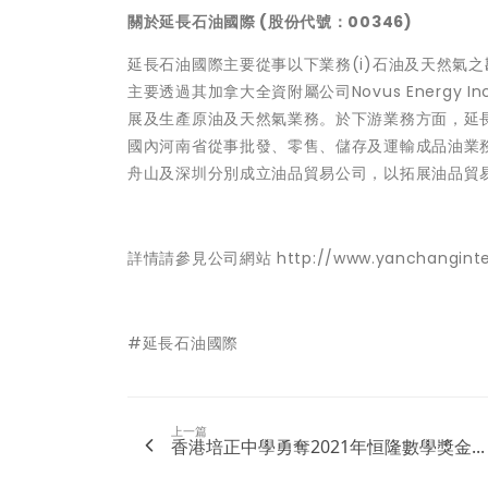
關於延長石油國際 (股份代號：00346)
延長石油國際主要從事以下業務(i)石油及天然氣之
主要透過其加拿大全資附屬公司Novus Energ
展及生產原油及天然氣業務。於下游業務方面，延
國內河南省從事批發、零售、儲存及運輸成品油業
舟山及深圳分別成立油品貿易公司，以拓展油品貿
詳情請參見公司網站
http://www.yanchangint
#延長石油國際
上一篇
香港培正中學勇奪2021年恒隆數學獎金...