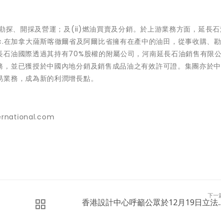
勘探、開採及營運；及(ii)燃油買賣及分銷。於上游業務方面，延長
y Inc.在加拿大薩斯喀徹爾省及阿爾比省擁有在產中的油田，從事收購、
長石油國際透過其持有70%股權的附屬公司，河南延長石油銷售有限
務，並已獲授於中國內地分銷及銷售成品油之有效許可證。集團亦於
易業務，成為新的利潤增長點。
ernational.com
下一
香港設計中心呼籲公眾於12月19日立法..