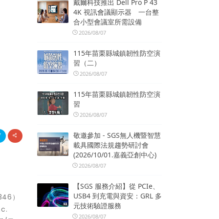
戴爾科技推出 Dell Pro P 43
4K 視訊會議顯示器 一台整
合小型會議室所需設備
2026/08/07
115年苗栗縣城鎮韌性防空演
習（二）
2026/08/07
115年苗栗縣城鎮韌性防空演
習
2026/08/07
敬邀參加 - SGS無人機暨智慧
載具國際法規趨勢研討會
(2026/10/01.嘉義亞創中心)
2026/08/07
【SGS 服務介紹】從 PCIe、
USB4 到充電與資安：GRL 多
46）
元技術驗證服務
c.
2026/08/07