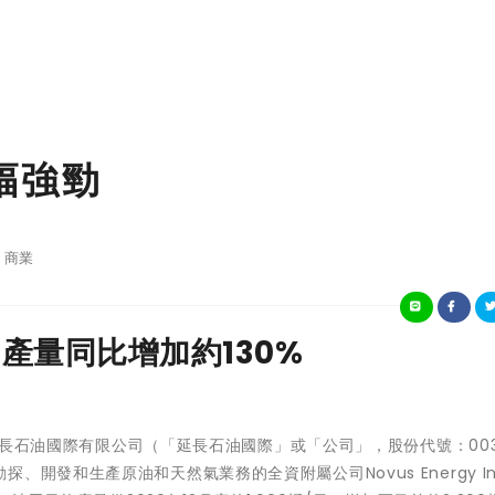
增幅強勁
商業
均產量同比增加約130%
長石油國際有限公司
（「延長石油國際」或「公司」，股份代號：003
開發和生產原油和天然氣業務的全資附屬公司Novus Energy In