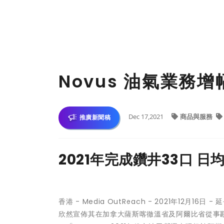
Novus 油氣業務
Dec 17,2021
商品與服務
推廣新聞稿
2021年完成鑽井33口 日
香港 -
Media OutReach
- 2021年12月16日 -
延
欣然宣佈其在加拿大薩斯喀徹溫省及阿爾比省從事勘探、