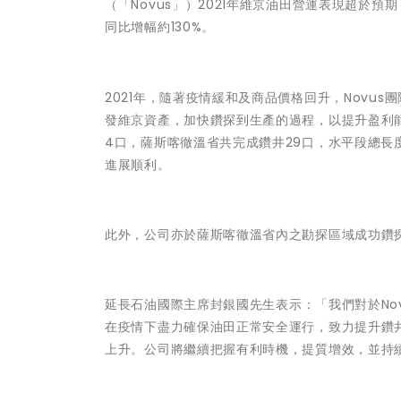
（「Novus」）2021年維京油田營運表現超於預期，
同比增幅約130%。
2021年，隨著疫情緩和及商品價格回升，Novus
發維京資產，加快鑽探到生產的過程，以提升盈利能力
4口，薩斯喀徹溫省共完成鑽井29口，水平段總長度
進展順利。
此外，公司亦於薩斯喀徹溫省內之勘探區域成功鑽
延長石油國際主席封銀國先生
表示：「我們對於No
在疫情下盡力確保油田正常安全運行，致力提升鑽
上升。公司將繼續把握有利時機，提質增效，並持續