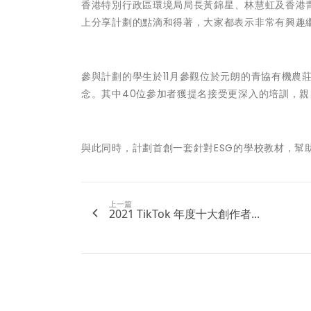
香港特別行政區環境局局長黃錦星
、
林慧虹
及
香港
上分享計劃的點滴和得著，大家都表示非常有興趣繼
參與計劃的學生於11月參觀位於元朗的青協有機農
念。其中40位參加者獲提名接受更深入的培訓，親
與此同時，計劃首創一套針對ESG的學校教材，幫
上一篇
2021 TikTok 年度十大創作者...