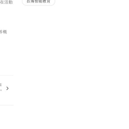
百瀚智能教育
，在活動
等概
篇
.