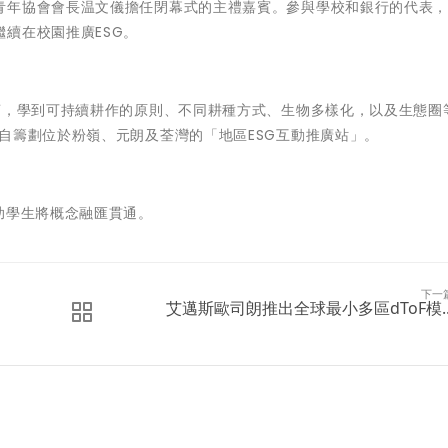
青年協會會長温文儀
擔任閉幕式的主禮嘉賓。參與學校和銀行的代表
續在校園推廣ESG。
莊，學到可持續耕作的原則、不同耕種方式、生物多樣化，以及生態圈
自籌劃位於粉嶺、元朗及荃灣的「地區ESG互動推廣站」。
助學生將概念融匯貫通。
下一
艾邁斯歐司朗推出全球最小多區dToF模..