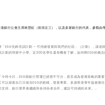
香港銀行公會主席林慧虹（前排左三），以及多家銀行的代表，參觀由
辦「ESG先鋒培訓計劃 – 可持續發展與我們的社區」（計劃），讓老
計劃的18家中小學、近300名學生還有機會了解，如何將ESG的概念
「今時今日，ESG跟銀行營運已經密不可分，甚至成為發展策略的重要
又可以探索自己日後在ESG的範疇，發展事業。多謝香港青年協會擔任
的支持。銀行業界會繼續與各持份者合作，建設可持續的未來。」