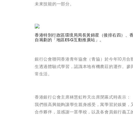
未來技能的一部分。
香港特別行政區環境局局長黃錦星（後排右四）、
自籌劃的「地區ESG互動推廣站」。
銀行公會聯同
香港青年協會（青協）
於今年10月合
生透過體驗式學習，認識本地有機農莊的運作。參與
常生活。
香港銀行公會主席林慧虹
昨天出席閉幕式時表示：
我們很高興能夠讓學生親身感受，寓學習於娛樂，
合作夥伴，並感謝一眾學校，以及各會員銀行義工