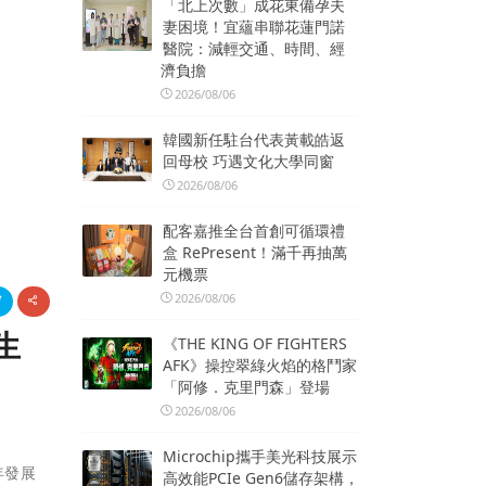
「北上次數」成花東備孕夫
妻困境！宜蘊串聯花蓮門諾
醫院：減輕交通、時間、經
濟負擔
2026/08/06
韓國新任駐台代表黃載皓返
回母校 巧遇文化大學同窗
2026/08/06
配客嘉推全台首創可循環禮
盒 RePresent！滿千再抽萬
元機票
2026/08/06
生
《THE KING OF FIGHTERS
AFK》操控翠綠火焰的格鬥家
「阿修．克里門森」登場
2026/08/06
Microchip攜手美光科技展示
年發展
高效能PCIe Gen6儲存架構，