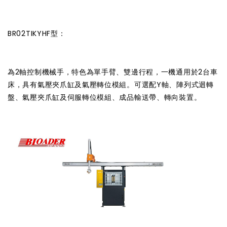
BR02TIKYHF型：
為2軸控制機械手，特色為單手臂、雙邊行程，一機通用於2台車
床，具有氣壓夾爪缸及氣壓轉位模組。可選配Y軸、陣列式迴轉
盤、氣壓夾爪缸及伺服轉位模組、成品輸送帶、轉向裝置。