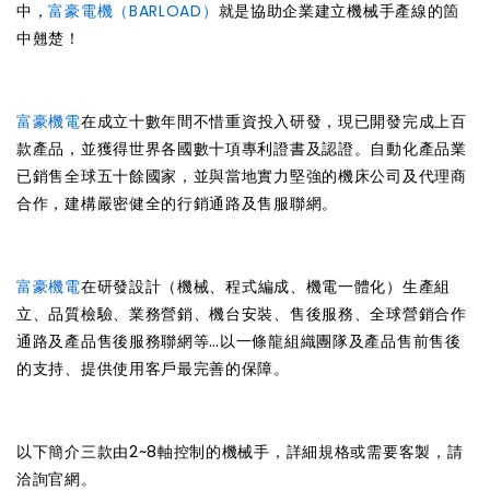
中，
富豪電機（BARLOAD）
就是協助企業建立機械手產線的箇
中翹楚！
富豪機電
在成立十數年間不惜重資投入研發，現已開發完成上百
款產品，並獲得世界各國數十項專利證書及認證。自動化產品業
已銷售全球五十餘國家，並與當地實力堅強的機床公司及代理商
合作，建構嚴密健全的行銷通路及售服聯網。
富豪機電
在研發設計（機械、程式編成、機電一體化）生產組
立、品質檢驗、業務營銷、機台安裝、售後服務、全球營銷合作
通路及產品售後服務聯網等…以一條龍組織團隊及產品售前售後
的支持、提供使用客戶最完善的保障。
以下簡介三款由2~8軸控制的機械手，詳細規格或需要客製，請
洽詢官網。