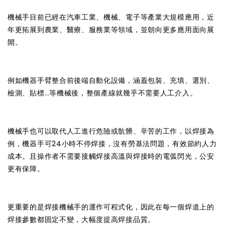
機械手目前已經在汽車工業、機械、電子等產業大規模應用，近
年更拓展到農業、醫療、服務業等領域，並朝向更多應用面向展
開。
例如機器手臂整合前後端自動化設備，涵蓋包裝、充填、選別、
檢測、貼標…等機械後，整個產線就幾乎不需要人工介入。
機械手也可以取代人工進行危險或骯髒、辛苦的工作，以焊接為
例，機器手可24小時不停焊接，沒有勞基法問題，有效節約人力
成本。且操作者不需要接觸焊接高溫與焊接時的電弧閃光，公安
更有保障。
更重要的是焊接機械手的運作可程式化，因此在每一個焊道上的
焊接參數都固定不變，大幅度提高焊接品質。