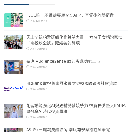
FLOC唯一基督徒專屬交友APP，基督徒的新福音
2021/03/29
天上父親的愛延續化作希望力量！ 六名子女捐贈家扶
「南投映全號」延續善的循環
2026/08/08
鎧應 AudienceSense 臉部辨識功能上市
2026/08/07
HDBank 取得越南歷來最大規模國際銀團社會貸款
2026/08/07
創智動能強化AI與經營雙軸競爭力 投資長受臺大EMBA
邀分享AI時代投資思維
2026/08/07
ASUSx三麗鷗耍酷聯萌 潮玩開學祭搶抱AI筆電！